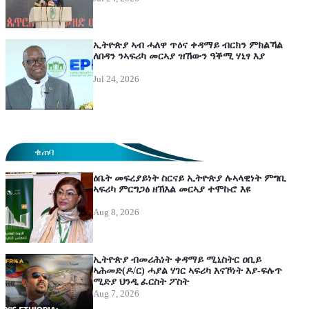
ኢትዮጵያ ኣብ ሓለዋ ጥዕና ቀዳማይ ብርክን ምክልኻል
ለበዳን ንኣፍሪካ መርኣያ ዝኸውን ዓቕሚ ሃኒፃ እያ
Jul 24, 2026
ቁጠባ
ዕቤት መፍረያይነት ስርናይ ኢትዮጵያ ሉኣላዊነት ምግቢ
ኣፍሪካ ምርግጋፅ ዘኽእል መርኣያ ተሞኩሮ እዩ
Aug 8, 2026
ኢትዮጵያ ብመሪሕነት ቀዳማይ ሚኒስትር ዐቢይ
ኣሕመድ(ዶ/ር) ሓያል ሃገር ኣፍሪካ እናኾነት እያ-ፍሉጥ
ሚድያ ህንዲ ፈርስት ፖስት
Aug 7, 2026