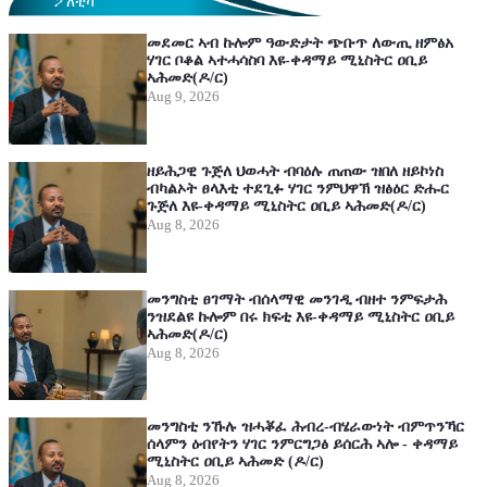
ፖለቲካ
መደመር ኣብ ኩሎም ዓውድታት ጭቡጥ ለውጢ ዘምፅአ
ሃገር ቦቆል ኣተሓሳስባ እዩ-ቀዳማይ ሚኒስትር ዐቢይ
ኣሕመድ(ዶ/ር)
Aug 9, 2026
ዘይሕጋዊ ጉጅለ ህወሓት ብባዕሉ ጠጠው ዝበለ ዘይኮነስ
ብካልኦት ፀላእቲ ተደጊፉ ሃገር ንምህዋኽ ዝፅዕር ድሑር
ጉጅለ እዩ-ቀዳማይ ሚኒስትር ዐቢይ ኣሕመድ(ዶ/ር)
Aug 8, 2026
መንግስቲ ፀገማት ብሰላማዊ መንገዲ ብዘተ ንምፍታሕ
ንዝደልዩ ኩሎም በሩ ክፍቲ እዩ-ቀዳማይ ሚኒስትር ዐቢይ
ኣሕመድ(ዶ/ር)
Aug 8, 2026
መንግስቲ ንኹሉ ዝሓቖፈ ሕብረ-ብሄራውነት ብምጥንኻር
ሰላምን ዕብየትን ሃገር ንምርግጋፅ ይሰርሕ ኣሎ - ቀዳማይ
ሚኒስትር ዐቢይ ኣሕመድ (ዶ/ር)
Aug 8, 2026