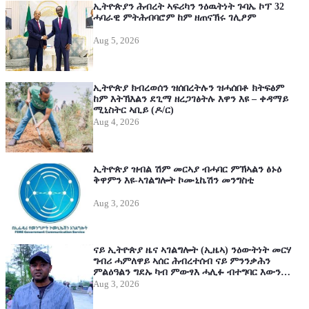
ኢትዮጵያን ሕብረት ኣፍሪካን ንዕዉትነት ጉባኤ ኮፕ 32
ሓባራዊ ምትሕብባሮም ከም ዘጠናኽሩ ገሊፆም
Aug 5, 2026
ኢትዮጵያ ክብረወሰን ዝሰበረትሉን ዝሓሰበቶ ክትፍፅም
ከም እትኽእልን ደጊማ ዘረጋገፅትሉ እዋን እዩ – ቀዳማይ
ሚኒስትር ኣቢይ (ዶ/ር)
Aug 4, 2026
ኢትዮጵያ ዝብል ሽም መርኣያ ብሓባር ምኽኣልን ፅኑዕ
ቅዋምን እዩ-ኣገልግሎት ኮሙኒኬሽን መንግስቲ
Aug 3, 2026
ናይ ኢትዮጵያ ዜና ኣገልግሎት (ኢዜኣ) ንዕውትነት መርሃ
ግብሪ ሓምለዋይ ኣሰር ሕብረተሰብ ናይ ምንንቃሕን
ምልዕዓልን ግደኡ ካብ ምውፃእ ሓሊፉ ብተግባር እውን
ኣርኣያነቱ የርኢ ኣሎ
Aug 3, 2026