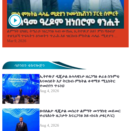
ልምዓት ህዝቢ ትግራይ ዝረጋገፅ ኣብ ውሽጢ ኢትዮጵያ እዩ፤ ምስ ሻዕብያ
ተፀጊዕኻ ጥፍኣትን ዕንወትን ጥራሕ እዩ ዝርከብ-ምክትል ሓላፊ ሚድያን
ኮሙኒኬሽንን ፓርቲ ስምረት ጠዓመ ዓረዶም
Mar 9, 2026
ሳይንስን ቴክኖሎጅን
ኢትዮጵያ ዲጂታል ሉኣላዊነታ ዘረጋግፅ ቆራፅ ስጉምቲ
እናወሰደት እያ ትርከብ-ምክትል ቀዳማይ ሚኒስትር
ተመስገን ጥሩነህ
Aug 4, 2026
ፀብለልታ ዲጂታል መሰረተ ልምዓት መንግስቲ መደመር
ተረባሕነት ዜጋታት እናረጋገፀ እዩ-ብሩክ ታዬ(ዶ/ር)
Aug 4, 2026