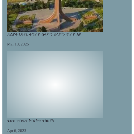
ድልየት ህዝቢ ትግራይ ሰላምን ሰላምን ጥራይ እዩ
Mar 18, 2025
ጉዑዞ ተስፋን ቅሳነትን ንክስምር
Apr 6, 2023