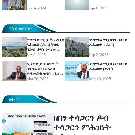
Dec 4, 2024
Apr 6, 2023
ፍሉይ ፀብፃባት
ቀዳማይ ሚኒስትር ኣቢይ
ቀዳማይ ሚኒስትር ዐቢይ
ኣሕመድ (ዶ/ር)ዓብዪ
ኣሕመድ (ዶ/ር)
ግድብ ህዳሰ ንፍፃመ
ንኽበቅዕ ኣስተዋፅኦ
Sep 9, 2025
Sep 2, 2025
ንዘበርከቱ ኣካላት
ሽልማት ክብሪ ኒሻን
ኢትዮጵያ ብልምዓት
ቀዳማይ ሚኒስትር ኣቢይ
ኣበርኪቶም
ስንዳይ ካብ አፍሪካ
ኣሕመድ (ዶ/ር)
ቀዳመይቲ ዝገበራ ስራሕ
ተሰሪሑ እዩ
Mar 20, 2025
Mar 20, 2025
ፅሑፋት
ዘበን ተሳጋርን ዶብ
ተሳጋርን ምሕዝነት