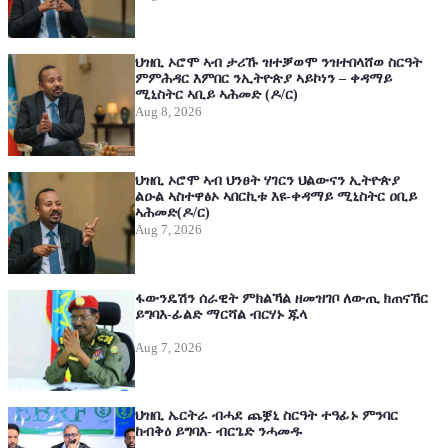
ህዝቢ ኦሮሞ ኣብ ታሪኹ ዝተቓወሞ ንዝተበላሸወ ስርዓት
ምምሕዳር እምበር ንኢትዮጵያ ኣይኮነን – ቀዳማይ
ሚኒስትር ኣቢይ ኣሕመድ (ዶ/ር)
Aug 8, 2026
ህዝቢ ኦሮሞ ኣብ ህንፀት ሃገርን ህልውናን ኢትዮጵያ
ልዑል ኣስተዋፅኦ ኣበርኪቱ እዩ-ቀዳማይ ሚኒስትር ዐቢይ
ኣሕመድ(ዶ/ር)
Aug 7, 2026
ፋውንዴሽን ሰራዊት ምክልኻል ዘመዝገቦ ለውጢ ክጠናኸር
ይግባእ-ፊልድ ማርሻል ብርሃኑ ጁላ
Aug 7, 2026
ህዝቢ ኤርትራ ብሓደ ጨቛኒ ስርዓት ተዓፊኑ ምንባር
ከብቅዕ ይግባእ- ብርጌድ ንሓመዱ