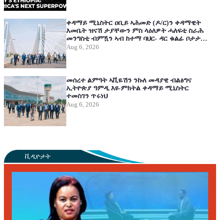
ቀዳማይ ሚኒስትር ዐቢይ ኣሕመድ (ዶ/ር)ን ቀዳማዊት
እመቤት ዝናሽ ታያቸውን ምስ ላዕለዎት ሓለፍቲ ስራሕ
መንግስቲ ብምዃን ኣብ ከተማ ባህር- ዳር ቁልፊ ቦታታት
ልምዓት ተዘዋዊሮም ጎብንዮም
Aug 6, 2026
መሰረተ ልምዓት ኣቪዬሽን ንኩለ መዳያዊ ብልፅግና
ኢትዮጵያ ዓምዲ እዩ-ምክትል ቀዳማይ ሚኒስትር
ተመስገን ጥሩነህ
Aug 6, 2026
ቪዲዮታት