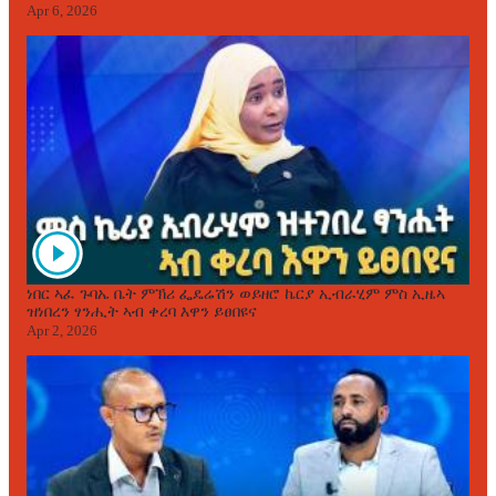
Apr 6, 2026
ነበር ኣፈ ጉባኤ ቤት ምኽሪ ፌዴሬሽን ወይዘሮ ኬርያ ኢብራሂም ምስ ኢዜኣ
ዝነበረን ፃንሒት ኣብ ቀረባ እዋን ይፀበዩና
Apr 2, 2026