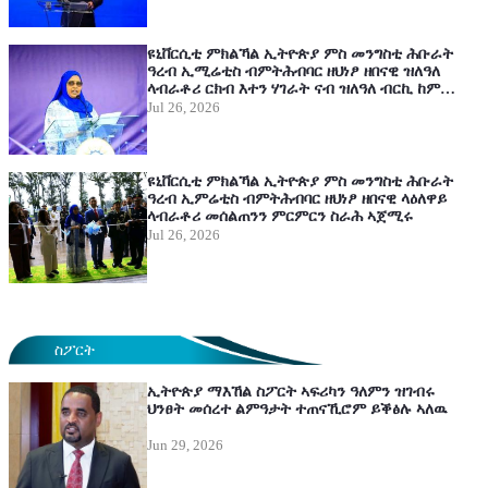
ዩኒቨርሲቲ ምክልኻል ኢትዮጵያ ምስ መንግስቲ ሕቡራት
ዓረብ ኢሚሬቲስ ብምትሕብባር ዘህነፆ ዘበናዊ ዝለዓለ
ላብራቶሪ ርክብ እተን ሃገራት ናብ ዝለዓለ ብርኪ ከም
ዝተሰጋገረ ዘርኢ እዩ-ሚኒስትር ኢንጅነር ኣይሻ መሓመድ
Jul 26, 2026
ዩኒቨርሲቲ ምክልኻል ኢትዮጵያ ምስ መንግስቲ ሕቡራት
ዓረብ ኢምሬቲስ ብምትሕብባር ዘህነፆ ዘበናዊ ላዕለዋይ
ላብራቶሪ መሰልጠንን ምርምርን ስራሕ ኣጀሚሩ
Jul 26, 2026
ስፖርት
ኢትዮጵያ ማእኸል ስፖርት ኣፍሪካን ዓለምን ዝገብሩ
ህንፀት መሰረተ ልምዓታት ተጠናኺሮም ይቕፅሉ ኣለዉ
Jun 29, 2026