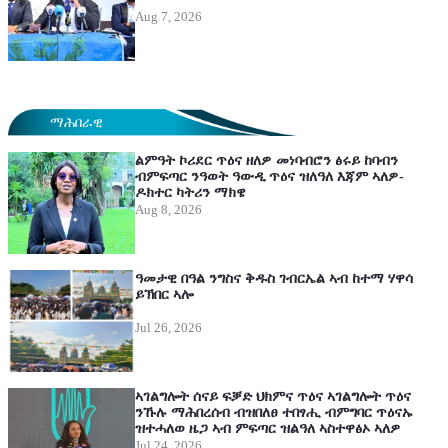
Aug 7, 2026
ማሕበራዊ
ልምዓት ኮሪደር ጥዕና ዘለዎ መነባብሮን ፅሩይ ከባብን
ብምፍጣር ንዓወት ዓውዲ ጥዕና ዝለዓለ እጃም ኣለዎ-
ዶክተር ካትሪን ማክዌ
Aug 8, 2026
ዓመታዊ በዓል ንግስና ቅዱስ ገብርኤል ኣብ ከተማ ሃዋሳ
ይኽበር ኣሎ
Jul 26, 2026
ኣገልግሎት ሰናይ ፍቓድ ህክምና ጥዕና ኣገልግሎት ጥዕና
ንኹሉ ማሕበረሰብ ብዝበለፀ ተበፃሒ ብምግባር ጥዕናኡ
ዝተሓለወ ዜጋ ኣብ ምፍጣር ዝልዓለ ኣስተዋፅኦ ኣለዎ
Jul 24, 2026