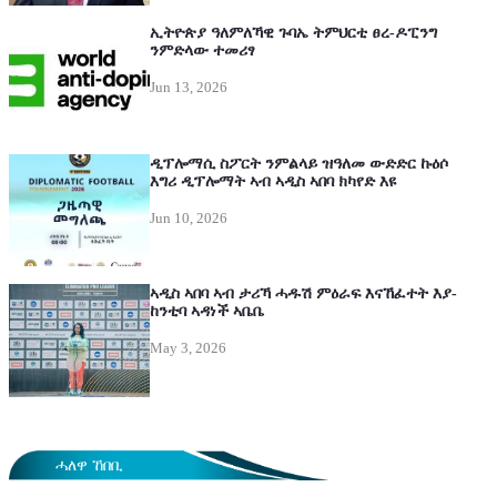
ኢትዮጵያ ዓለምለኻዊ ጉባኤ ትምህርቲ ፀረ-ዶፒንግ
ንምድላው ተመሪፃ
Jun 13, 2026
ዲፕሎማሲ ስፖርት ንምልላይ ዝዓለመ ውድድር ኩዕሶ
እግሪ ዲፕሎማት ኣብ ኣዲስ ኣበባ ክካየድ እዩ
Jun 10, 2026
ኣዲስ ኣበባ ኣብ ታሪኻ ሓዱሽ ምዕራፍ እናኸፈተት እያ-
ከንቲባ ኣዳነች ኣቤቤ
May 3, 2026
ሓለዋ ኸበቢ