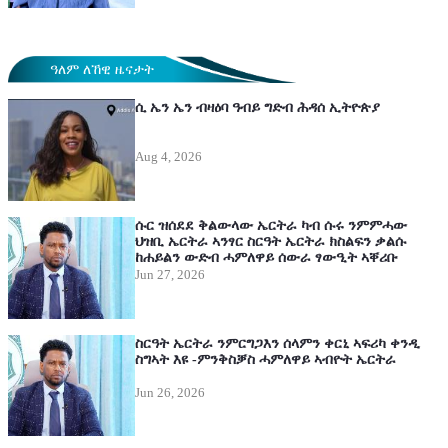
ዓለም ለኸዊ ዜናታት
ሲ ኤን ኤን ብዛዕባ ዓብይ ግድብ ሕዳሰ ኢትዮጵያ
Aug 4, 2026
ሱር ዝሰደደ ቅልውላው ኤርትራ ካብ ሱሩ ንምምሓው
ህዝቢ ኤርትራ ኣንፃር ስርዓት ኤርትራ ክስልፍን ቃልሱ
ከሐይልን ውድብ ሓምለዋይ ሰውራ ፃውዒት ኣቐሪቡ
Jun 27, 2026
ስርዓት ኤርትራ ንምርግጋእን ሰላምን ቀርኒ ኣፍሪካ ቀንዲ
ስግኣት እዩ -ምንቅስቓስ ሓምለዋይ ኣብዮት ኤርትራ
Jun 26, 2026