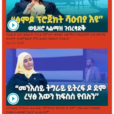
ሓላፊት ቤት ፅሕፈት ፓርቲ ስምረት ወይዘሮ ኣልማዝ ገብረፃድቕ ኣብ እዋናዊ
ኩነታት ብዝምልከት ምስ ኢዜኣ ዝነበረን ፃንሒት
Jun 25, 2026
መንእሰይ ትግራይ መራሕቲ ንምድሓን ይትረፍ ዶ ደም ረሃፅ እውን ከፍስስ
የብሉን-ወይዘሮ ኬርያ ኢብራሂም