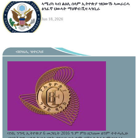
ኣሜሪካ ኣብ ልዕሊ ሰላም ኢትዮጵያ ዝህውኹ ኣመራርሓ
ፅንፈኛ ህወሓት ማዕቐብ ቪዛ ኣንቢራ
Jun 18, 2026
ብበዝሒ ዝተርኣዩ
ባንኪ ንግዲ ኢትዮጵያ 6 መጋቢት 2016 ዓ.ም ምስ ዘጋጠመ ፀገም ተተሓሒዙ