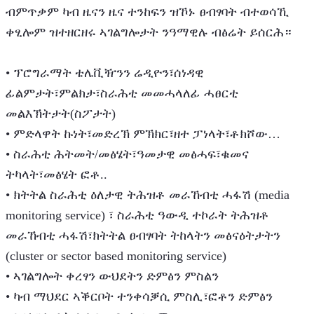
ብምጥቃም ካብ ዜናን ዜና ተንከፍን ዝኾኑ ፀብፃባት ብተወሳኺ
ቀፂሎም ዝተዘርዘሩ ኣገልግሎታት ንዓማዊሉ ብፅሬት ይሰርሕ።
• ፕሮግራማት ቴሌቪዥንን ሬዲዮን፣ሰነዳዊ
ፊልምታት፣ምልክታ፣ስራሕቲ መመሓላለፊ ሓፀርቲ
መልእኽትታት(ስፖታት)
• ምድላዋት ኩነት፣መድረኽ ምኽክር፣ዘተ ፓነላት፣ቶክሾው…
• ስራሕቲ ሕትመት/መፅሄት፣ዓመታዊ መፅሓፍ፣ቁመና
ትካላት፣መፅሄት ፎቶ..
• ክትትል ስራሕቲ ዕለታዊ ትሕዝቶ መራኸብቲ ሓፋሽ (media
monitoring service) ፣ ስራሕቲ ዓውዲ ተኮራት ትሕዝቶ
መራኸብቲ ሓፋሽ፣ክትትል ፀብፃባት ትከላትን መፅናዕትታትን
(cluster or sector based monitoring service)
• ኣገልግሎት ቀረፃን ውህደትን ድምፅን ምስልን
• ካብ ማህደር ኣቕርቦት ተንቀሳቓሲ ምስሊ፣ፎቶን ድምፅን