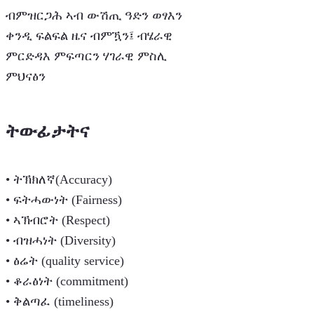
ብምዝርጋሕ ኣብ ውሽጢ ዓድን ወፃእን
ቀንዲ ፍልፍል ዜና ብምዃን፤ ብሄራዊ
ምርድዳእ ምፍጣርን ሃገራዊ ምስሊ
ምህናፅን
ትውፊታትና
• ትኽክለኛ(Accuracy)
• ፍትሓውነት (Fairness)
• ኣኽብሮት (Respect)
• ብዝሓነት (Diversity)
• ፅሬት (quality service)
• ቆራፅነት (commitment)
• ቅልጣፈ (timeliness)