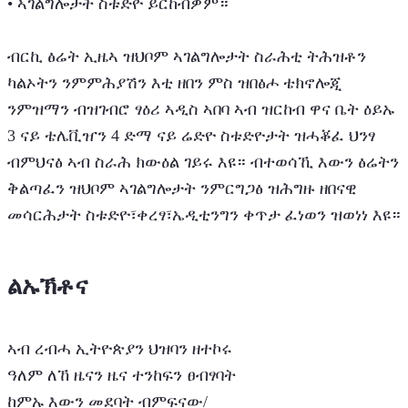
• ኣገልግሎታት ስቱድዮ ይርከብዎም።
ብርኪ ፅሬት ኢዜኣ ዝህቦም ኣገልግሎታት ስራሕቲ ትሕዝቶን
ካልኦትን ንምምሕያሽን እቲ ዘበን ምስ ዝበፅሖ ቴክኖሎጂ
ንምዝማን ብዝገብሮ ፃዕሪ ኣዲስ ኣበባ ኣብ ዝርከብ ዋና ቤት ዕይኡ
3 ናይ ቴሌቪዠን 4 ድማ ናይ ሬድዮ ስቱድዮታት ዝሓቖፈ ህንፃ
ብምህናፅ ኣብ ስራሕ ክውዕል ገይሩ እዩ። ብተወሳኺ እውን ፅሬትን
ቅልጣፈን ዝህቦም ኣገልግሎታት ንምርግጋፅ ዝሕግዙ ዘበናዊ
መሳርሕታት ስቱድዮ፣ቀረፃ፣ኤዲቲንግን ቀጥታ ፈነወን ዝወነነ እዩ።
ልኡኽቶና
ኣብ ረብሓ ኢትዮጵያን ህዝባን ዘተኮሩ
ዓለም ለኸ ዜናን ዜና ተንከፍን ፀብፃባት
ከምኡ እውን መደባት ብምፍናው/