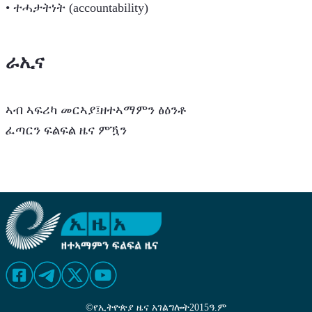
• ተሓታትነት (accountability)
ራኢና
ኣብ ኣፍሪካ መርኣያ፤ዘተኣማምን ፅዕንቶ
ፈጣርን ፍልፍል ዜና ምዃን
©
የኢትዮጵያ ዜና አገልግሎት
2015
ዓ.ም