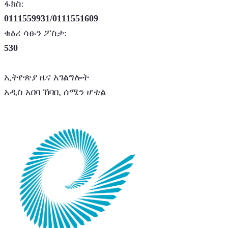
ፋክስ:
0111559931/0111551609
ቁፅሪ ሳፁን ፖስታ:
530
ኢትዮጵያ ዜና አገልግሎት
አዲስ አበባ ኸባቢ ሰሜን ሆቴል