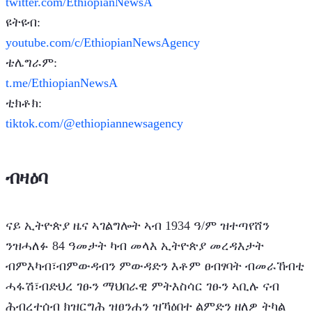
twitter.com/EthiopianNewsA
ዩትዩብ:
youtube.com/c/EthiopianNewsAgency
ቴሌግራም:
t.me/EthiopianNewsA
ቲክቶክ:
tiktok.com/@ethiopiannewsagency
ብዛዕባ
ናይ ኢትዮጵያ ዜና ኣገልግሎት ኣብ 1934 ዓ/ም ዝተጣየሸን
ንዝሓለፉ 84 ዓመታት ካብ መላእ ኢትዮጵያ መረዳእታት
ብምእካብ፣ብምውዳብን ምውዳድን እቶም ፀብፃባት ብመራኸብቲ
ሓፋሽ፣ብድህረ ገፁን ማህበራዊ ምትእስሳር ገፁን ኣቢሉ ናብ
ሕብረተሰብ ክዝርግሕ ዝፀንሐን ዝኻዕበተ ልምድን ዘለዎ ትካል