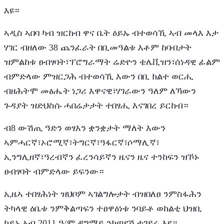
እዩ።
ኣዲስ ኣበባ ካብ ዝርከብ ዋና ቤት ዕይኡ ብተወሳኺ ኣብ መላእ እታ
ሃገር ብዘለው 38 ጨንፈራት በቢመዓልቱ እቶም ከባብታት
ዝምልከቱ ፀብፃባት፣ፕሮግራማት ሬድዮን ቴሌቪዝን፣ሰነዳዊ ፊልም
ብምድላው ምዝርጋሕ ብተወሳኺ እውን በቢ ክልተ ወርሒ
ብዘሕትሞ መፅሔት ነጋሪ እዋናዊ፣ሃገራውን ዓለም ለኻውን
ጉዳያት ዝድህስሱ ሓበሬታታት ተበፃሒ እናገበረ ይርከብ።
ብ8 ውሽጢ ዓድን ወፃእን ቋንቋታት ማለት እውን
ኣምሓርኛ፣ኦሮሚኛ፣ትግርኛ፣ዓፋርኛ፣ሶማሊኛ፣
ኢንግሊዘኛ፣ዓረብኛን ፈረንሳይኛን ዜናን ዜና ተንከፍን ዝኾኑ
ፀብፃባት ብምድላው ይፍንው።
ኢዜኣ ተበፃሕነት ዝህቦም ኣገልግሎታት ብዝበለፀ ንምስፋሕን
ትካላዊ ዕቤቱ ንምቅልጣፍን ተፀዋዕነቱ ንባይቶ ወከልቲ ህዝቢ
ኮይኑ ኣብ 2011 ዓ/ም ዳግማይ ንክጣየሽ ተገይሩ እዩ።