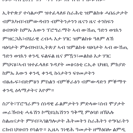
ኢትዮጵያ ተሳልጦም ዝተፈላለዩ ስራሕቲ ዝምልከቱ ሓበሬታታት
ብምእካብ፣ብምውዳብን ብምትንታንን ዜናን ዜና ተንከፍን
ፀብፃባት ከምኡ እውን ፕሮግራማት ኣብ ውሽጢ ዓድን ወፃእን
ምዝርጋሕ፣ብሄራዊ ረብሓ እታ ሃገር ዝምልከቱ ዓለም ለኸ
ዛዕባታት ምፅብፃብ፣ኢትጵያ ኣብ ዝምልከቱ ዛዕባታት ኣብ ውሽጢ
ዓድን ወፃእን ቀንዲ ፍልፍል ዜና ምዃን፣መልክዕ እታ ሃገር
ምህናፅ፣ኣብ ዝተፈላለዩ ጉዳያት መፅናዕቲ ርኢቶ ህዝቢ ምክያድ
ከምኡ እውን ቀንዲ ቀንዲ ኩነታትን ፍፃመታትን
ብፅሑፍ፣ብድምፅን ምስልን ብምቕራፅን ብምውዳድን ምቕማጥ
ቀንዲ ዕላማታትና እዮም።
ስፖት፣ፕሮግራምን ሰነዳዊ ፊልምታትን ምድላው፣ሰብ ሞያታት
መራኸብቲ ሓፋሽን ኮሚዩኒኬሽንን ዓቅሚ ምዕባይ ዘኽእሉ
ስልጠናታት ምሃብ፣ኣገልግሎታት ሕትመትን ስራሕትን ተግባራትን
ርክብ ህዝብን የሳልጥ። ኢዜኣ ንነዊሕ ዓመታት ዘማዕበሎ ልምዲ