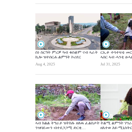
ባህላዊ ኣልባሳት ካብ ግዘ ናብ ግዘ ልሙድ
እናኾነ መፂኡ ኣሎ።
ስነ ስርዓት ምረቓ ካብ ቁስቋም ናብ ኣራት
ርኢቶ ተሳተፍቲ መር
ኪሎ ዝተሰርሐ ልምዓት ኮሪደር
ኣሰር ኣብ ሓንቲ ፀሓ
Aug 4, 2025
Jul 31, 2025
ኣብ ክልል ትግራይ ዝትከሉ ዘለዉ ፈልስታት
ትልሚ ልምዓት ሃገራ
ንዝባደሙን ብተደጋጋሚ ድርቂ
ዘእተወ እዩ-ሚኒስትር