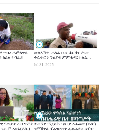
ሃ ግብሪ ሓምለዋይ
መልእኽቲ -ሓላፊ ቢሮ ሕርሻን ሃፍቲ
ይ ክልል ትግራይ
ተፈጥሮን ግዝያዊ ምምሕዳር ክልል
ትግራይ እያሱ ኣብርሃ (ዶ/ር)
Jul 31, 2025
ዊ ዓወታት ኣብ ግምት
ቀዳማይ ሚኒስትር ዐቢይ ኣሕመድ (ዶ/ር)
 ፍፁም ኣሰፋ(ዶ/ር)
ንምኸትል ፕሬዝዳንት ፌዴራላዊ ሪፐብሊክ