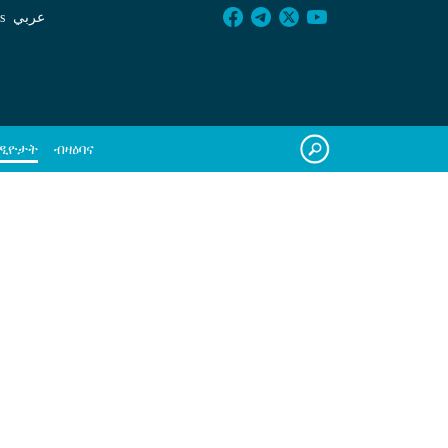
s
عربي
ብዛዕባና
ዲዮታት