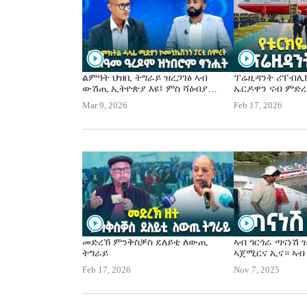
ልምዓት ህዝቢ ትግራይ ዝረጋገፅ ኣብ
ፕሬዚዳንት ሪፐብሊክ
ውሽጢ ኢትዮጵያ እዩ፤ ምስ ሻዕብያ
ኤርዶዋን ናብ ምድረ
ተፀጊዕኻ ጥፍኣትን ዕንወትን ጥራሕ እዩ
ኢትዮጵያ እንኳዕ ብ
Mar 9, 2026
Feb 17, 2026
ዝርከብ-ምክትል ሓላፊ ሚድያን
ሚኒስትር ዐቢይ ኣሕ
ኮሙኒኬሽንን ፓርቲ ስምረት ጠዓመ
ዓረዶም
መድረኽ ምንቅስቓስ ደለይቲ ለውጢ
ኣብ ጎርጎራ ጣናነሽ 
ትግራይ
ኣጀሚርና ኢና። ኣብ
ንከተማ ባህር ዳር ም
Feb 17, 2026
Nov 7, 2025
ምርኻብ ጀሚራ እያ።
ናይ ምጉዕዓዝ ዓቕሚ
ንዑደት፣ንምዝንጋዕ