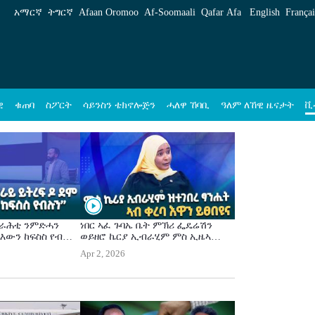
አማርኛ
ትግርኛ
Afaan Oromoo
Af‑Soomaali
Qafar Afa
English
Françai
ዊ
ቁጠባ
ስፖርት
ሳይንስን ቴክኖሎጅን
ሓለዋ ኸባቢ
ዓለም ለኸዊ ዜናታት
ቪ
መራሕቲ ንምድሓን
ነበር ኣፈ ጉባኤ ቤት ምኽሪ ፌዴሬሽን
 እውን ከፍስስ የብሉን-
ወይዘሮ ኬርያ ኢብራሂም ምስ ኢዜኣ
ራሂም
ዝነበረን ፃንሒት ኣብ ቀረባ እዋን ይፀበዩና
Apr 2, 2026