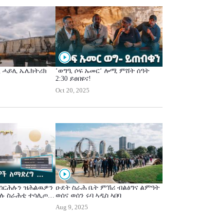
ምጉብናይን ናብ ኢኮሎጅ
 ብዝበለፀ ምችው
ይ ሚኒስትር ዐቢይ
 ሓይሊ ኤሌክትሪክ
‘ወግዒ ሶፍ ኡመር‘ ሎሚ ምሸት ሰዓት
2:30 ይፀበዩና!
Oct 20, 2025
ሰርሕሉን ዝሕልዉዎን
ዑደት ስራሕ ቤት ምኽሪ ብልፅግና ልምዓት
በሉ ስራሕቲ ተሳሊጦም
ወሰና ወሰን ሩባ ኣዲስ ኣበባ
ስትር ዐቢይ
Aug 9, 2025