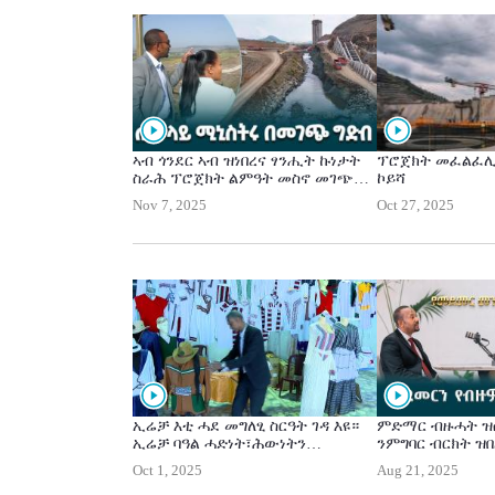
ከባቢ ጣና ሃይቅ ን
ጎርጎራ ዝግበር ጉዕዞ
ገይራቶ እያ። ቀዳማ
ኣሕመድ(ዶ/ር)
ኣብ ጎንደር ኣብ ዝነበረና ፃንሒት ኩነታት
ፕሮጀክት መፈልፈሊ
ስራሕ ፕሮጀክት ልምዓት መስኖ መገጭ
ኮይሻ
ገምጊምና። እቲ ፕሮጀክት ኣብ ልዕሊ 870
Nov 7, 2025
Oct 27, 2025
ሄክታር ዝዓረፈ እንትኸውን 17000 ሄክታር
መሬት ብመስኖ ቀረባት ከምዝሽፍን
ትፅቢት ይግበር። ቁልፊ እቲ ፕሮጀክት
ዝኾነ ስራሕ ምምላስ ሩባ ብዓወት ተዛዚሙ
እዩ። እቶም ዝተረፉ ስራሕቲ እውን ኣብ
ዝተትሓዘሎም ግዜ ገደብ እናተሳለጡ እዮም
ዝርከቡ። ግድብ መገጭ ኣብ ዝዛዘመሉ
እዋን መፍረያይነት ግብርና እቲ ከባቢ ዘዕቢ
ክኸውን እዩ። ቀዳማይ ሚኒስትር ዐቢይ
ኣሕመድ(ዶ/ር)
ኢሬቻ እቲ ሓደ መግለፂ ስርዓት ገዳ እዩ።
ምድማር ብዙሓት ዝ
ኢሬቻ ባዓል ሓድነት፣ሕውነትን
ንምግባር ብርክት ዝ
ሓበራውነትን እዩ። ኣብ ኣከባብራ ባዓል
እዮም-ቀዳማይ ሚኒ
Oct 1, 2025
Aug 21, 2025
ኢሬቻን ካልኦትን ምዝውታር ምልባስ
ኣሕመድ(ዶ/ር)