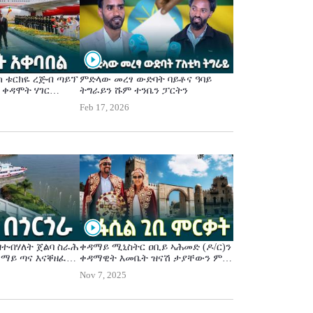
 ቱርክዬ ረጅብ ጣይፕ
ምድላው መረፃ ውድባት ባይቶና ዓባይ
 ቀዳሞት ሃገር
ትግራይን ሹም ተንቤን ፓርትን
ደሓን መፁ-ቀዳማይ
Feb 17, 2026
መድ(ዶ/ር)
ዝተብሃለት ጀልባ ስራሕ
ቀዳማይ ሚኒስትር ዐቢይ ኣሕመድ (ዶ/ር)ን
 ማይ ጣና እናቐዘፈት
ቀዳማዊት እመቤት ዝናሽ ታያቸውን ምስ
ስ ኢኮ ሎጅ ጎርጎራ
ላዕለዎት ሓለፍቲ ስራሕ መንግስቲ ብምዃን
Nov 7, 2025
 ልዕሊ 180 ተጉዓዝቲ
ዝተሓደሰ ቀፅሪ ፋሲል መሪቖም
 ዘለዋ ጣናነሽ
ን ዘደምም ተፈጥሮኣዊ