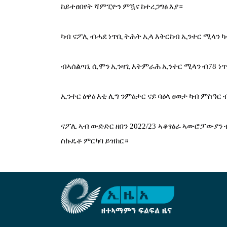
ከይተፀበየት
ሻምፒዮን
ምዃና
ከተረጋግፅ
እያ።
ካብ
ናፖሊ
ብሓደ
ነጥቢ
ትሕት
ኢላ
እትርከብ
ኢንተር
ሚላን
ካ
ብኣሰልጣኒ
ሲሞን
ኢንዛጊ
እትምራሕ
ኢንተር
ሚላን
ብ
78 
ነ
ኢንተር
ፅዋዕ
እቲ
ሊግ
ንምዕታር
ናይ
ባዕላ
ፀወታ
ካብ
ምስዓር
ናፖሊ
ኣብ
ውድድር
ዘበን
 2022/23 
ኣቆፃፅራ
ኣውሮፓውያን
ስኩዴቶ
ምርካባ
ይዝከር።