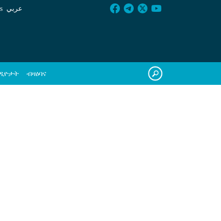
s
عربي
ዲዮታት
ብዛዕባና