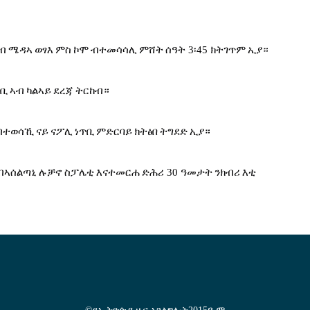
ብ
ሜዳኣ
ወፃእ
ምስ
ኮሞ
ብተመሳሳሊ
ምሸት
ሰዓት
 3
፡
45 
ክትገጥም
ኢያ።
ጥቢ
ኣብ
ካልኣይ
ደረጃ
ትርከብ።
ብተወሳኺ
ናይ
ናፖሊ
ነጥቢ
ምድርባይ
ክትፅበ
ትግደድ
ኢያ።
ብኣሰልጣኒ
ሉቻኖ
ስፓሌቲ
እናተመርሐ
ድሕሪ
 30 
ዓመታት
ንክብሪ
እቲ