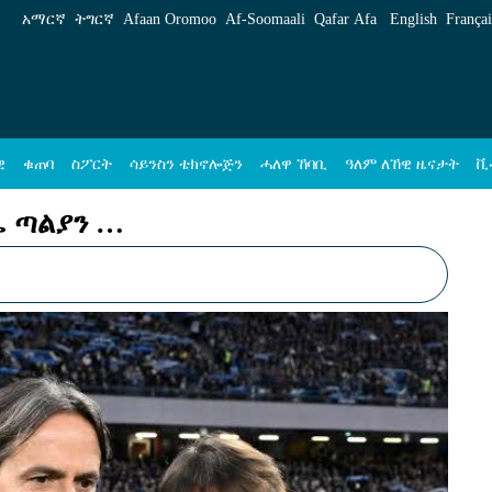
 ትግርኛ
አማርኛ
ትግርኛ
Afaan Oromoo
Af‑Soomaali
Qafar Afa
English
Françai
ዊ
ቁጠባ
ስፖርት
ሳይንስን ቴክኖሎጅን
ሓለዋ ኸባቢ
ዓለም ለኸዊ ዜናታት
ቪ
ኤ ጣልያን …