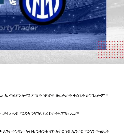
ሴሪ
ኤ
ጣልያን
ሎሚ
ምሸት
ዝካየዱ
ፀወታታት
ትፅቢት
ይግበረሎም።
ት
 3
፡
45 
ኣብ
ሜድኣ
ንካግሊያሪ
ከተተኣንግድ
ኢያ።
ታ
እንተተዓዊታ
ኣብቲ
ንሕንሕ
ናይ
እትርከብ
ኢንተር
ሚላን
ውፅኢት