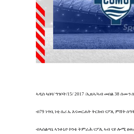
ኣዲስ
ኣበባ/
ግንቦት/15/
 2017 /
ኢዜኣ/
ኣብ
መበል
 38 
ሰሙን
ብ
79 
ነጥቢ
ነቲ
ሴሪ
ኤ
እናመርሐት
ትርከብ
ናፖሊ
ምሸት
ሰዓ
ብኣሰልጣኒ
ኣንቶኒዮ
ኮንቴ
ትምራሕ
ናፖሊ
ኣብ
ናይ
ሎሚ
ፀወ