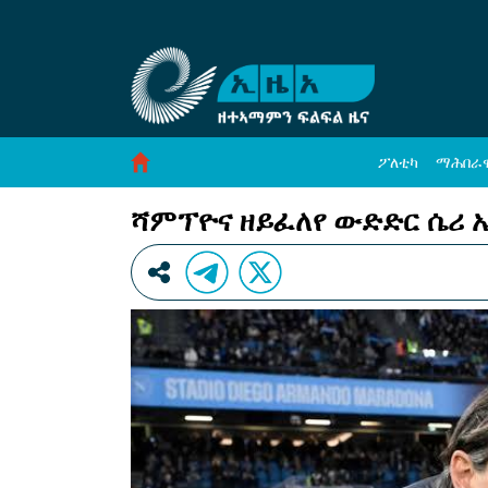
ሻምፕዮና ዘይፈለየ ውድድር ሴሪ ኤ ጣልያን … - ኢዜአ
Skip to Content
ፖለቲካ
ማሕበራ
ሻምፕዮና ዘይፈለየ ውድድር ሴሪ 