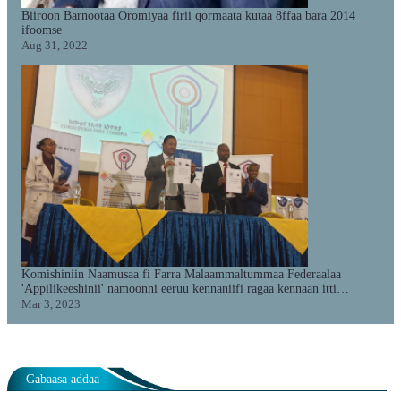
Biiroon Barnootaa Oromiyaa firii qormaata kutaa 8ffaa bara 2014
ifoomse
Aug 31, 2022
Komishiniin Naamusaa fi Farra Malaammaltummaa Federaalaa
'Appilikeeshinii' namoonni eeruu kennaniifi ragaa kennaan itti
fayyadamuu danda'an ifa godhe.
Mar 3, 2023
Gabaasa addaa