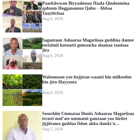
Paarkiiwwan Biyyaalessaa Haala Qindoomina
qabuun Hogganamuu Qabu - Abbaa
Taayitichaa
Aug 6, 2026
Sagantaan Ashaaraa Magariisaa guddina damee
turizimii keessatti gumaacha olaanaa taasisaa
jira
Aug 6, 2026
Waloomaan yoo hojjetan waanti hin milkoofne
hin jiru-Hayyoota
Aug 6, 2026
Sosochiin Ummataa Duula Ashaaraa Magariisaa
irratti mul’ate ummatni gamtaan yoo hiriire
jijjiirama guddaa fiduu akka danda’u
mirkaneessee jira
Aug 5, 2026