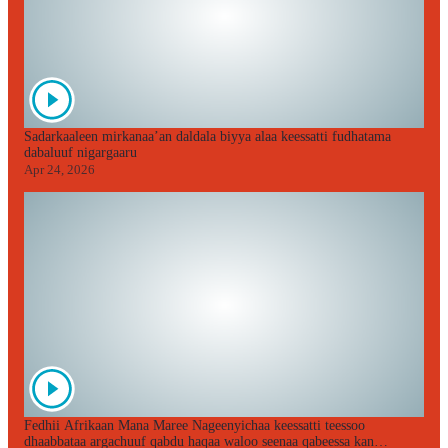
Sadarkaaleen mirkanaa’an daldala biyya alaa keessatti fudhatama
dabaluuf nigargaaru
Apr 24, 2026
Fedhii Afrikaan Mana Maree Nageenyichaa keessatti teessoo
dhaabbataa argachuuf qabdu haqaa waloo seenaa qabeessa kan