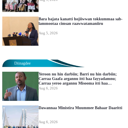
Bara bajata kanatti hojiiwwan tokkummaa sab-
lammootaa cimsan raawwatamaniiru
Aug 5, 2026
Diinagdee
Yeroon nu hin darbiin; Barri nu hin darbiin;
Carraa Gaafa argannu itti haa fayyadamnu;
Carraa yeroo argannu Misooma itti haa
hojjennu-Ministira Muummee Dr. Abiyyi
Aug 6, 2026
Ahimad
Dawannaa Ministira Muummee Bahaar Daaritti
Aug 6, 2026