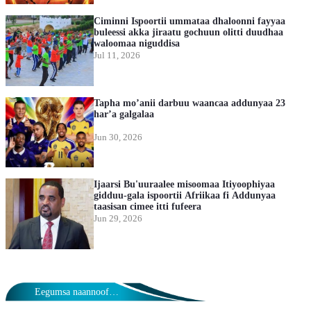
Ciminni Ispoortii ummataa dhaloonni fayyaa
buleessi akka jiraatu gochuun olitti duudhaa
waloomaa niguddisa
Jul 11, 2026
Tapha mo’anii darbuu waancaa addunyaa 23
har’a galgalaa
Jun 30, 2026
Ijaarsi Bu'uuraalee misoomaa Itiyoophiyaa
gidduu-gala ispoortii Afriikaa fi Addunyaa
taasisan cimee itti fufeera
Jun 29, 2026
Eegumsa naannoofi haala qilleensaa