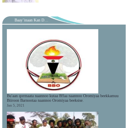
Baay’inaan Kan Dubbifaman
Bu'aan qormaata naannoo kutaa 8ffaa naannoo Oromiyaa beekkamuu
Biiroon Barnootaa naannoo Oromiyaa beeksise.
Jan 5, 2021