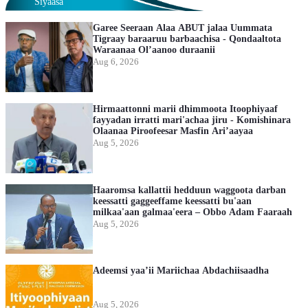
Siyaasa
Garee Seeraan Alaa ABUT jalaa Uummata
Tigraay baraaruu barbaachisa - Qondaaltota
Waraanaa Ol’aanoo duraanii
Aug 6, 2026
Hirmaattonni marii dhimmoota Itoophiyaaf
fayyadan irratti mari'achaa jiru - Komishinara
Olaanaa Piroofeesar Masfin Ari’aayaa
Aug 5, 2026
Haaromsa kallattii hedduun waggoota darban
keessatti gaggeeffame keessatti bu'aan
milkaa'aan galmaa'eera – Obbo Adam Faaraah
Aug 5, 2026
Adeemsi yaa’ii Mariichaa Abdachiisaadha
Aug 5, 2026