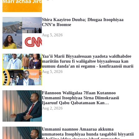
Shira Kaayiroo Duuba; Dhugaa Itoophiyaa
CNN’n Ifoomse
Aug 5, 2026
Yaa’ii Marii Biyyaalessaan yaadota waldhabdee
mariitiin furuu fi waliigaltee biyyaalessaa kan
uumuu danda’an ni eegamu - konfiraansii marii
Aug 5, 2026
Filannoon Waliigalaa 7ffaan Kutannoo
Ummanni Itoophiyaa Sirna Diimokraasii
Ijaaruuf Qabu Qabatamaan Kan
Mirkaneesseedha
Aug 2, 2026
Ummanni naannoo Amaaraa akkuma
ummatoota Itoophiyaa hunda tasgabbii biyyattii