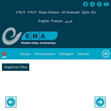
ENA - ENA Afaan Oromoo
አማርኛ
ትግርኛ
Afaan Oromoo
Af‑Soomaali
Qafar Afa
English
Français
عربي
Siyaasa
Hawaasummaa
Diinagdee
Ispoortii
Saayinsii fi Teeknooloojii
Eegumsa Naannoo
Viidiyoo
Angafoota Oduu
Waa’ee keenya