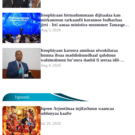
Itoophiyaan birmadummaan dijitaalaa kan
mirkaneessu tarkaanfii kutannoo fudhachaa
jirti - Itti aanaa ministira muummee Tamasgeen
Xurunaa
Aug 5, 2026
Itoophiyaan karoora anniisaa niwukilaraa
humna ibsaa maddisiisuudhaaf qabduun
walsimsiisuun bu’uura danbii fi seeraa idil-
addunyaa cimsaa jirti
Aug 4, 2026
Ispoortii
Ispeen Arjentiinaa injifachuun waancaa
addunyaa kaafte
Jul 20, 2026