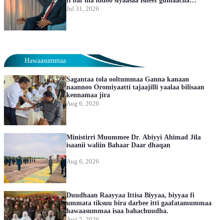
fi bal’ina iddoo siyaasaa isheef gumaacha
guddaa taasiseera – Ministira Muummee Dr.
Jul 31, 2026
Abiyyi Ahimad
Hawaasummaa
Sagantaa tola ooltummaa Ganna kanaan
naannoo Oromiyaatti tajaajilli yaalaa bilisaan
kennamaa jira
Aug 6, 2026
Ministirri Muummee Dr. Abiyyi Ahimad Jila
isaanii waliin Bahaar Daar dhaqan
Aug 6, 2026
Duudhaan Raayyaa Ittisa Biyyaa, biyyaa fi
ummata tiksuu bira darbee itti gaafatamummaa
hawaasummaa isaa bahachuudha.
Aug 5, 2026