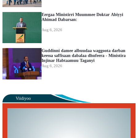
Eergaa Ministirri Muummee Doktar Abiyyi
Ahimad Dabarsan:
Aug 6, 2026
Guddinni damee albuudaa waggoota darban
keessa saffisaan dabalaa dhufeera - Ministira
Injinar Habtaamuu Taganyi
Aug 6, 2026
Viidiyoo