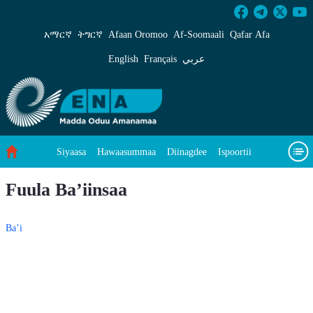
Ba’iinsaa - ENA Afaan Oromoo
አማርኛ
ትግርኛ
Afaan Oromoo
Af‑Soomaali
Qafar Afa
English
Français
عربي
Siyaasa
Hawaasummaa
Diinagdee
Ispoortii
Saayinsii fi Teeknooloojii
Eegumsa Naannoo
Viidiyoo
Fuula Ba’iinsaa
Waa’ee keenya
Ba’i