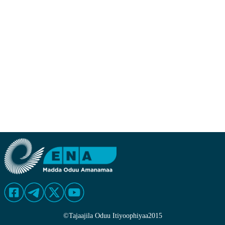
©
Tajaajila Oduu Itiyoophiyaa
2015