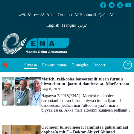
Siyaasa - ENA Afaan Oromoo
አማርኛ
ትግርኛ
Afaan Oromoo
Af‑Soomaali
Qafar Afa
English
Français
عربي
Hawaasummaa
Diinagdee
Ispoortii
Siyaasa
Saayinsii fi Teeknooloojii
Eegumsa Naannoo
Viidiyoo
Marichi rakkoolee baroottaniif turan furuun
biyya cimtuu ijaaruuf dandeessisa- Mari’attoota
Aug 8, 2026
Waa’ee keenya
Hagayya 2/2018(ENA): Marichi rakkoolee
baroottaniif turan furuun biyya cimtuu ijaaruuf
dandeessisa jedhan mari’attoonni yaa’ii marii
biyyaalessaa. Akka mari’attoonni kunneen jedhanitti
marichi rakkoolee waggoottaniif lafarra harkifachaa
turan furuun ijaarsa biyyaaf qooda olaanaa bahata.
Yaa’icharratti hirmaachaa kan jiran Sayifajamaal
Oromoon bilisoomeera; lammataa gabrummaaf
Hajii, mariin biyyaalessaa kun garaagarummaa
qophaa'a miti" - Doktar Abiyyi Ahimad