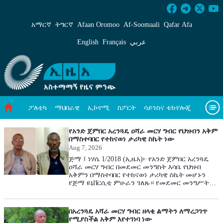
አካባቢ ጥበቃ - ኢዜአ አማርኛ
አማርኛ
ትግርኛ
Afaan Oromoo
Af‑Soomaali
Qafar Afa
English
Français
عربي
ፖለቲካ
ማህበራዊ
ኢኮኖሚ
ስፖርት
ሳይንስና ቴክኖሎጂ
ዓለም አቀፍ ዜናዎች
መጣጥፍ
ቪዲዮዎች
አካባቢ ጥበቃ
የአንድ ጀምበር አረንጓዴ ዐሻራ መርሃ ግብር የህዝብን አቅም
በማስተባበር የተከናወነ ታሪካዊ ስኬት ነው
Aug 7, 2026
መጽሔት
ስለ እኛ
ጅማ ፤ ነሃሴ 1/2018 (ኢዜአ)፦ የአንድ ጀምበር አረንጓዴ
ዐሻራ መርሃ ግብር በመደመር መንግስት እሳቤ የህዝብ
አቅምን በማስተባበር የተከናወነ ታሪካዊ ስኬት መሆኑን
የጅማ ዩኒቨርሲቲ ምሁራን ገለጹ። የመደመር መንግሥት
የተበታተነን አቅም በማቀናጀትና የዜጎችን ንቁ ተሳትፎ
በማጎልበት፣ በአንድ ቀን ውስጥ በሚሊዮኖች የሚቆጠሩ
ችግኞችን መትከልን የመሰሉ በተግባር የተገለፁና የሚገለፁ
በአረንጓዴ አሻራ መርሃ ግብር ዘላቂ ልማትን ለማረጋገጥ
እውነታዎችን የያዘ እሳቤ ነው። ይህም የኢትዮጵያውያን
የሚያስችል አቅም እየተገነባ ነው
በጋራ መቆም፣ የውስጥ አቅምን አሟጦ መጠቀም እና