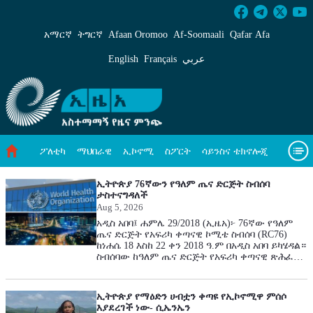
ዓለም አቀፍ ዜናዎች - ኢዜአ አማርኛ
አማርኛ
ትግርኛ
Afaan Oromoo
Af‑Soomaali
Qafar Afa
English
Français
عربي
ፖለቲካ
ማህበራዊ
ኢኮኖሚ
ስፖርት
ሳይንስና ቴክኖሎጂ
አካባቢ ጥበቃ
መጣጥፍ
ቪዲዮዎች
ዓለም አቀፍ ዜናዎች
ኢትዮጵያ 76ኛውን የዓለም ጤና ድርጅት ስብሰባ
ታስተናግዳለች
Aug 5, 2026
መጽሔት
ስለ እኛ
አዲስ አበባ፤ ሐምሌ 29/2018 (ኢዜአ)፦ 76ኛው የዓለም
ጤና ድርጅት የአፍሪካ ቀጣናዊ ኮሚቴ ስብሰባ (RC76)
ከነሐሴ 18 እስከ 22 ቀን 2018 ዓ.ም በአዲስ አበባ ይካሄዳል።
ስብሰባው ከዓለም ጤና ድርጅት የአፍሪካ ቀጣናዊ ጽሕፈት
ቤት ጋር በመተባበር የሚዘጋጅ ነው። በዓለም ጤና ድርጅት
የአፍሪካ ቀጣና መረጃ መሠረት፣ ስብስባው የቀጣናውን
የጤና አጀንዳዎች ላይ መምከርና አህጉራዊ ትብብርን
ኢትዮጵያ የማዕድን ሀብቷን ቀጣዩ የኢኮኖሚዋ ምሰሶ
ማጠናከርን ያለመ ነው። የ47ቱ የአፍሪካ ቀጣና አባል
እያደረገች ነው- ሲኤንኤን
አገራት የጤና ሚኒስትሮች፣ ከፍተኛ ባለሥልጣናት፣ የዓለም