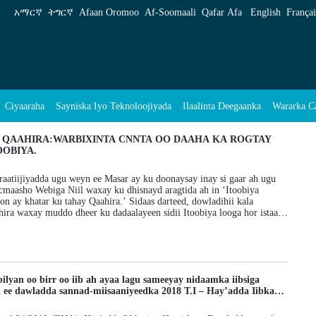
አማርኛ
ትግርኛ
Afaan Oromoo
Af‑Soomaali
Qafar Afa
English
Françai
Ciyaaraha
Sayniska Iyo Teknoloojiyada
Ilaalinta Deegaanka
Wararka C
Arrimaheena
 QAAHIRA:WARBIXINTA CNNTA OO DAAHA KA ROGTAY
OOBIYA.
araatiijiyadda ugu weyn ee Masar ay ku doonaysay inay si gaar ah ugu
cmaasho Webiga Niil waxay ku dhisnayd aragtida ah in ‘Itoobiya
on ay khatar ku tahay Qaahira.’ Sidaas darteed, dowladihii kala
ra waxay muddo dheer ku dadaalayeen sidii Itoobiya looga hor istaagi
, horumariso awooddeeda, isla markaana ka faa’iidaysato
hacdooyin taarii khi ah awgood, Masar oo samaysay isku dayo badan
y inay si buuxda gacanta ugu dhigto halka uu ka soo bilowdo Webiga
rro qadhaadh kala kulantay Itoobiyaanka dagaalladii taariikhiga ahaa ee
Gura (1876). Kadib markii ay ka soo laabatay dagaallo toos ah,
ilyan oo birr oo iib ah ayaa lagu sameeyay nidaamka iibsiga
eshay xeeladdeedii, iyadoo u wareegtay habka ‘faragelinta iyo qalqal
h ee dawladda sannad-miisaaniyeedka 2018 T.I – Hay’adda Iibka
ni waxay ahayd in la isku dayo in dowladda Itoobiya laga leexiyo
ladda
da dhaqaale ee ay ku bixin lahayd mashaariicda horumarineed (gaar
ka Weyn ee Itoobiya iyo kaabayaasha dhaqaalaha), loona weeciyo