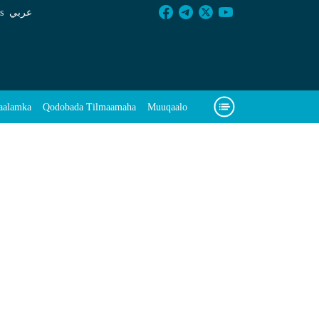
s
عربي
aalamka
Qodobada Tilmaamaha
Muuqaalo