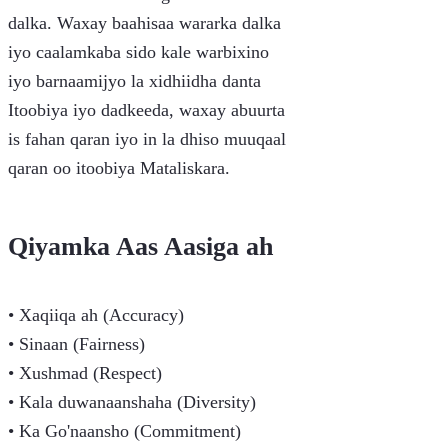
dalka. Waxay baahisaa wararka dalka
iyo caalamkaba sido kale warbixino
iyo barnaamijyo la xidhiidha danta
Itoobiya iyo dadkeeda, waxay abuurta
is fahan qaran iyo in la dhiso muuqaal
qaran oo itoobiya Mataliskara.
Qiyamka Aas Aasiga ah
• Xaqiiqa ah (Accuracy)
• Sinaan (Fairness)
• Xushmad (Respect)
• Kala duwanaanshaha (Diversity)
• Ka Go'naansho (Commitment)