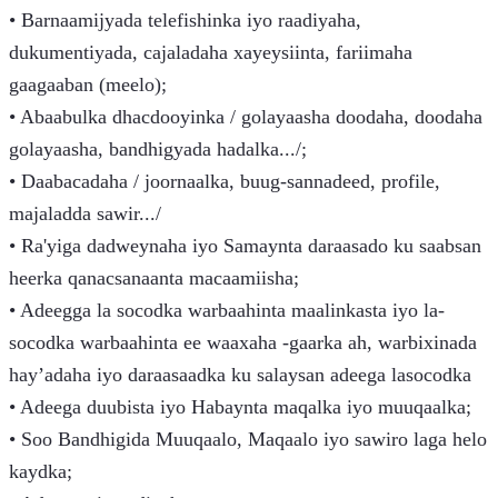
• Barnaamijyada telefishinka iyo raadiyaha,
dukumentiyada, cajaladaha xayeysiinta, fariimaha
gaagaaban (meelo);
• Abaabulka dhacdooyinka / golayaasha doodaha, doodaha
golayaasha, bandhigyada hadalka.../;
• Daabacadaha / joornaalka, buug-sannadeed, profile,
majaladda sawir.../
• Ra'yiga dadweynaha iyo Samaynta daraasado ku saabsan
heerka qanacsanaanta macaamiisha;
• Adeegga la socodka warbaahinta maalinkasta iyo la-
socodka warbaahinta ee waaxaha -gaarka ah, warbixinada
hay’adaha iyo daraasaadka ku salaysan adeega lasocodka
• Adeega duubista iyo Habaynta maqalka iyo muuqaalka;
• Soo Bandhigida Muuqaalo, Maqaalo iyo sawiro laga helo
kaydka;