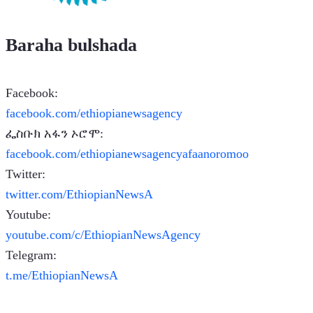
Baraha bulshada
Facebook:
facebook.com/ethiopianewsagency
ፌስቡክ አፋን ኦሮሞ:
facebook.com/ethiopianewsagencyafaanoromoo
Twitter:
twitter.com/EthiopianNewsA
Youtube:
youtube.com/c/EthiopianNewsAgency
Telegram:
t.me/EthiopianNewsA