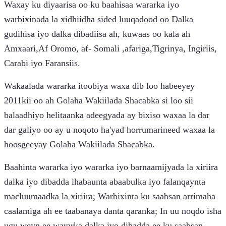
Waxay ku diyaarisa oo ku baahisaa wararka iyo
warbixinada la xidhiidha sided luuqadood oo Dalka
gudihisa iyo dalka dibadiisa ah, kuwaas oo kala ah
Amxaari,Af Oromo, af- Somali ,afariga,Tigrinya, Ingiriis,
Carabi iyo Faransiis.
Wakaalada wararka itoobiya waxa dib loo habeeyey
2011kii oo ah Golaha Wakiilada Shacabka si loo sii
balaadhiyo helitaanka adeegyada ay bixiso waxaa la dar
dar galiyo oo ay u noqoto ha'yad horrumarineed waxaa la
hoosgeeyay Golaha Wakiilada Shacabka.
Baahinta wararka iyo wararka iyo barnaamijyada la xiriira
dalka iyo dibadda ihabaunta abaabulka iyo falanqaynta
macluumaadka la xiriira; Warbixinta ku saabsan arrimaha
caalamiga ah ee taabanaya danta qaranka; In uu noqdo isha
ugu weyn ee wararka dalka iyo dibadda ee ku saabsan