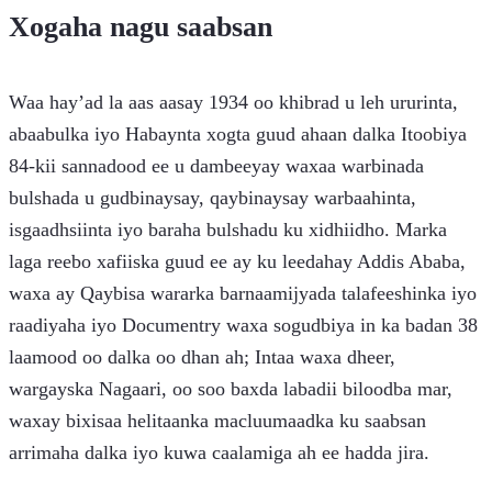
Xogaha nagu saabsan
Waa hay’ad la aas aasay 1934 oo khibrad u leh ururinta,
abaabulka iyo Habaynta xogta guud ahaan dalka Itoobiya
84-kii sannadood ee u dambeeyay waxaa warbinada
bulshada u gudbinaysay, qaybinaysay warbaahinta,
isgaadhsiinta iyo baraha bulshadu ku xidhiidho. Marka
laga reebo xafiiska guud ee ay ku leedahay Addis Ababa,
waxa ay Qaybisa wararka barnaamijyada talafeeshinka iyo
raadiyaha iyo Documentry waxa sogudbiya in ka badan 38
laamood oo dalka oo dhan ah; Intaa waxa dheer,
wargayska Nagaari, oo soo baxda labadii biloodba mar,
waxay bixisaa helitaanka macluumaadka ku saabsan
arrimaha dalka iyo kuwa caalamiga ah ee hadda jira.