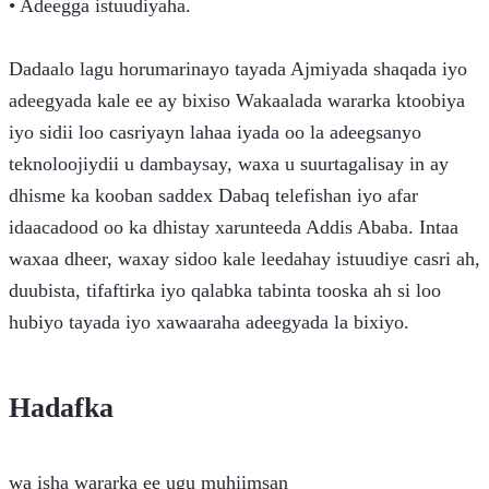
• Adeegga istuudiyaha.
Dadaalo lagu horumarinayo tayada Ajmiyada shaqada iyo
adeegyada kale ee ay bixiso Wakaalada wararka ktoobiya
iyo sidii loo casriyayn lahaa iyada oo la adeegsanyo
teknoloojiydii u dambaysay, waxa u suurtagalisay in ay
dhisme ka kooban saddex Dabaq telefishan iyo afar
idaacadood oo ka dhistay xarunteeda Addis Ababa. Intaa
waxaa dheer, waxay sidoo kale leedahay istuudiye casri ah,
duubista, tifaftirka iyo qalabka tabinta tooska ah si loo
hubiyo tayada iyo xawaaraha adeegyada la bixiyo.
Hadafka
wa isha wararka ee ugu muhiimsan