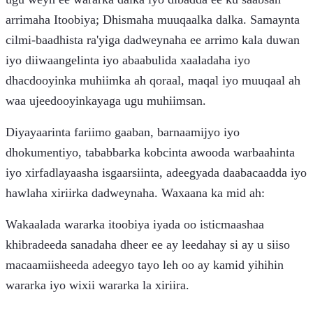
arrimaha Itoobiya; Dhismaha muuqaalka dalka. Samaynta
cilmi-baadhista ra'yiga dadweynaha ee arrimo kala duwan
iyo diiwaangelinta iyo abaabulida xaaladaha iyo
dhacdooyinka muhiimka ah qoraal, maqal iyo muuqaal ah
waa ujeedooyinkayaga ugu muhiimsan.
Diyayaarinta fariimo gaaban, barnaamijyo iyo
dhokumentiyo, tababbarka kobcinta awooda warbaahinta
iyo xirfadlayaasha isgaarsiinta, adeegyada daabacaadda iyo
hawlaha xiriirka dadweynaha. Waxaana ka mid ah:
Wakaalada wararka itoobiya iyada oo isticmaashaa
khibradeeda sanadaha dheer ee ay leedahay si ay u siiso
macaamiisheeda adeegyo tayo leh oo ay kamid yihihin
wararka iyo wixii wararka la xiriira.