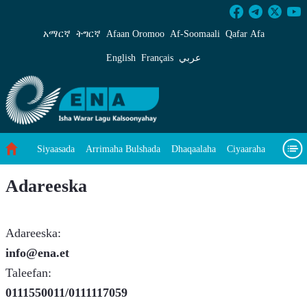
Arrimaheena - ENA Af-Soomaali
አማርኛ
ትግርኛ
Afaan Oromoo
Af‑Soomaali
Qafar Afa
English
Français
عربي
Siyaasada
Arrimaha Bulshada
Dhaqaalaha
Ciyaaraha
Sayniska Iyo Teknoloojiyada
Ilaalinta Deegaanka
Adareeska
Wararka Caalamka
Qodobada Tilmaamaha
Muuqaalo
Adareeska:
Arrimaheena
info@ena.et
Taleefan:
0111550011/0111117059