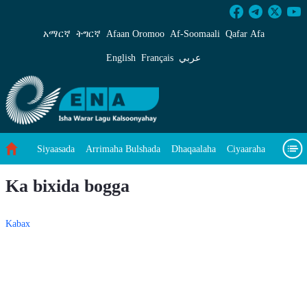
Ka bixida bogga - ENA Af-Soomaali
አማርኛ
ትግርኛ
Afaan Oromoo
Af‑Soomaali
Qafar Afa
English
Français
عربي
Siyaasada
Arrimaha Bulshada
Dhaqaalaha
Ciyaaraha
Sayniska Iyo Teknoloojiyada
Ilaalinta Deegaanka
Ka bixida bogga
Wararka Caalamka
Qodobada Tilmaamaha
Muuqaalo
Kabax
Arrimaheena