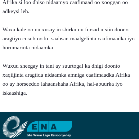
Afrika si loo dhiso nidaamyo caafimaad oo xooggan oo 
adkeysi leh.
Waxa kale oo uu xusay in shirku uu fursad u siin doono 
aragtiyo cusub oo ku saabsan maalgelinta caafimaadka iyo 
horumarinta nidaamka.
Wuxuu sheegay in tani ay suurtogal ka dhigi doonto 
xaqiijinta aragtida nidaamka amniga caafimaadka Afrika 
oo ay horseeddo lahaanshaha Afrika, hal-abuurka iyo 
iskaashiga.