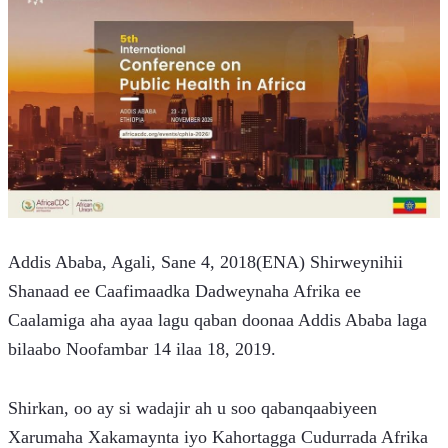
Addis Ababa, Agali, Sane 4, 2018(ENA) Shirweynihii 
Shanaad ee Caafimaadka Dadweynaha Afrika ee 
Caalamiga aha ayaa lagu qaban doonaa Addis Ababa laga 
bilaabo Noofambar 14 ilaa 18, 2019.
Shirkan, oo ay si wadajir ah u soo qabanqaabiyeen 
Xarumaha Xakamaynta iyo Kahortagga Cudurrada Afrika 