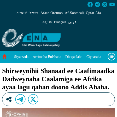
Shirweynihii Shanaad ee Caafimaadka Dadweyn
አማርኛ
ትግርኛ
Afaan Oromoo
Af‑Soomaali
Qafar Afa
English
Français
عربي
Siyaasada
Arrimaha Bulshada
Dhaqaalaha
Ciyaaraha
Sayniska Iyo Teknoloojiyada
Ilaalinta Deegaanka
Shirweynihii Shanaad ee Caafimaadka
Dadweynaha Caalamiga ee Afrika
Wararka Caalamka
Qodobada Tilmaamaha
Muuqaalo
ayaa lagu qaban doono Addis Ababa.
Arrimaheena