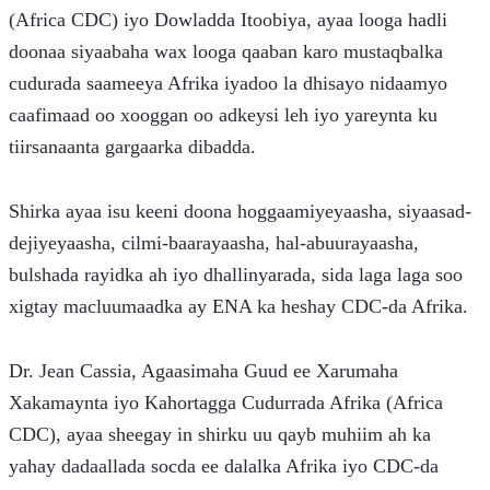
(Africa CDC) iyo Dowladda Itoobiya, ayaa looga hadli 
doonaa siyaabaha wax looga qaaban karo mustaqbalka 
cudurada saameeya Afrika iyadoo la dhisayo nidaamyo 
caafimaad oo xooggan oo adkeysi leh iyo yareynta ku 
tiirsanaanta gargaarka dibadda.
Shirka ayaa isu keeni doona hoggaamiyeyaasha, siyaasad-
dejiyeyaasha, cilmi-baarayaasha, hal-abuurayaasha, 
bulshada rayidka ah iyo dhallinyarada, sida laga laga soo 
xigtay macluumaadka ay ENA ka heshay CDC-da Afrika.
Dr. Jean Cassia, Agaasimaha Guud ee Xarumaha 
Xakamaynta iyo Kahortagga Cudurrada Afrika (Africa 
CDC), ayaa sheegay in shirku uu qayb muhiim ah ka 
yahay dadaallada socda ee dalalka Afrika iyo CDC-da 