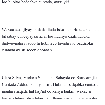
loo hubiyo badqabka cuntada, ayuu yiri.
Wuxuu xaqiijiyay in dadaallada isku-dubaridka ah ee lala 
bilaabay daneeyayaasha si loo ilaaliyo caafimaadka 
dadweynaha iyadoo la hubinayo tayada iyo badqabka 
cuntada ay sii socon doonaan.
Clara Silva, Madaxa Silsiladda Sahayda ee Barnaamijka 
Cuntada Adduunka, ayaa tiri; Hubinta badqabka cuntadu 
maaha shaqada hal hay'ad oo keliya laakiin waxay u 
baahan tahay isku-dubaridka dhammaan daneeyayaasha.