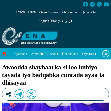
Awoodda shaybaarka si loo hubiyo tayada iyo 
አማርኛ
ትግርኛ
Afaan Oromoo
Af‑Soomaali
Qafar Afa
English
Français
عربي
Siyaasada
Arrimaha Bulshada
Dhaqaalaha
Ciyaaraha
Sayniska Iyo Teknoloojiyada
Ilaalinta Deegaanka
Awoodda shaybaarka si loo hubiyo
tayada iyo badqabka cuntada ayaa la
Wararka Caalamka
Qodobada Tilmaamaha
Muuqaalo
dhisayaa
Arrimaheena