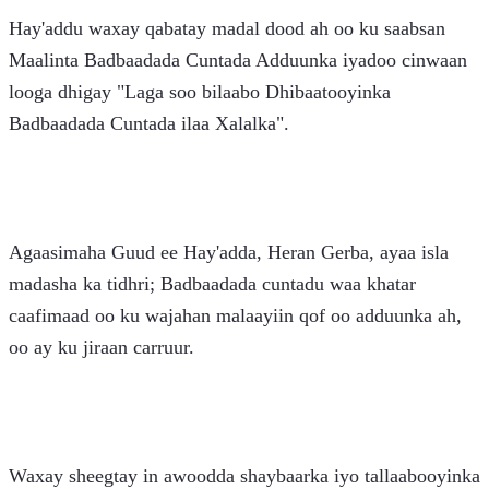
Hay'addu waxay qabatay madal dood ah oo ku saabsan 
Maalinta Badbaadada Cuntada Adduunka iyadoo cinwaan 
looga dhigay "Laga soo bilaabo Dhibaatooyinka 
Badbaadada Cuntada ilaa Xalalka".
Agaasimaha Guud ee Hay'adda, Heran Gerba, ayaa isla 
madasha ka tidhri; Badbaadada cuntadu waa khatar 
caafimaad oo ku wajahan malaayiin qof oo adduunka ah, 
oo ay ku jiraan carruur.
Waxay sheegtay in awoodda shaybaarka iyo tallaabooyinka 