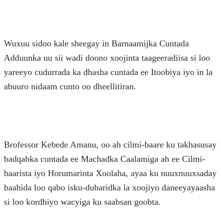
Wuxuu sidoo kale sheegay in Barnaamijka Cuntada 
Adduunka uu sii wadi doono xoojinta taageeradiisa si loo 
yareeyo cudurrada ka dhasha cuntada ee Itoobiya iyo in la 
abuuro nidaam cunto oo dheellitiran.
Brofessor Kebede Amanu, oo ah cilmi-baare ku takhasusay 
badqabka cuntada ee Machadka Caalamiga ah ee Cilmi-
baarista iyo Horumarinta Xoolaha, ayaa ku nuuxnuuxsaday 
baahida loo qabo isku-dubaridka la xoojiyo daneeyayaasha 
si loo kordhiyo wacyiga ku saabsan goobta.