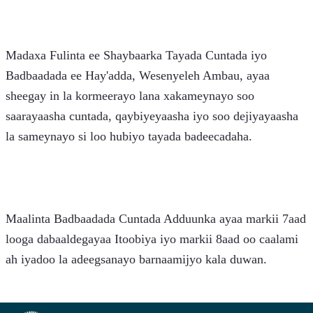
Madaxa Fulinta ee Shaybaarka Tayada Cuntada iyo 
Badbaadada ee Hay'adda, Wesenyeleh Ambau, ayaa 
sheegay in la kormeerayo lana xakameynayo soo 
saarayaasha cuntada, qaybiyeyaasha iyo soo dejiyayaasha 
la sameynayo si loo hubiyo tayada badeecadaha.
Maalinta Badbaadada Cuntada Adduunka ayaa markii 7aad 
looga dabaaldegayaa Itoobiya iyo markii 8aad oo caalami 
ah iyadoo la adeegsanayo barnaamijyo kala duwan.