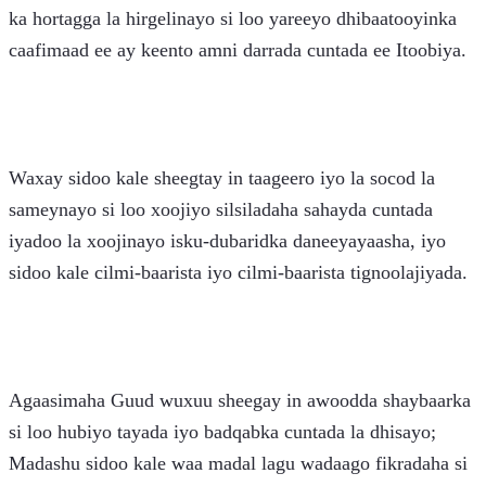
ka hortagga la hirgelinayo si loo yareeyo dhibaatooyinka 
caafimaad ee ay keento amni darrada cuntada ee Itoobiya.
Waxay sidoo kale sheegtay in taageero iyo la socod la 
sameynayo si loo xoojiyo silsiladaha sahayda cuntada 
iyadoo la xoojinayo isku-dubaridka daneeyayaasha, iyo 
sidoo kale cilmi-baarista iyo cilmi-baarista tignoolajiyada.
Agaasimaha Guud wuxuu sheegay in awoodda shaybaarka 
si loo hubiyo tayada iyo badqabka cuntada la dhisayo; 
Madashu sidoo kale waa madal lagu wadaago fikradaha si 