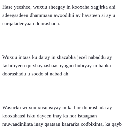
Hase yeeshee, wuxuu sheegay in kooxaha xagjirka ahi 
adeegsadeen dhammaan awoodihii ay haysteen si ay u 
carqaladeeyaan doorashada. 
Wuxuu intaas ku daray in shacabka jecel nabaddu ay 
fashiliyeen qorshayaashaas iyagoo hubiyay in habka 
doorashadu u socdo si nabad ah.
Wasiirku wuxuu xusuusiyay in ka hor doorashada ay 
kooxahaasi isku dayeen inay ka hor istaagaan 
muwaadiniinta inay qaataan kaararka codbixinta, ka qayb 