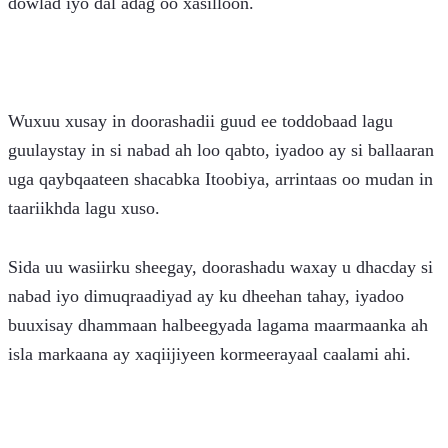
dowlad iyo dal adag oo xasilloon.
Wuxuu xusay in doorashadii guud ee toddobaad lagu 
guulaystay in si nabad ah loo qabto, iyadoo ay si ballaaran 
uga qaybqaateen shacabka Itoobiya, arrintaas oo mudan in 
taariikhda lagu xuso.
Sida uu wasiirku sheegay, doorashadu waxay u dhacday si 
nabad iyo dimuqraadiyad ay ku dheehan tahay, iyadoo 
buuxisay dhammaan halbeegyada lagama maarmaanka ah 
isla markaana ay xaqiijiyeen kormeerayaal caalami ahi.