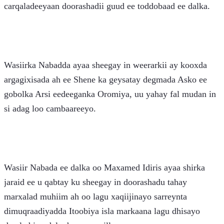
carqaladeeyaan doorashadii guud ee toddobaad ee dalka.
Wasiirka Nabadda ayaa sheegay in weerarkii ay kooxda 
argagixisada ah ee Shene ka geysatay degmada Asko ee 
gobolka Arsi eedeeganka Oromiya, uu yahay fal mudan in 
si adag loo cambaareeyo.
Wasiir Nabada ee dalka oo Maxamed Idiris ayaa shirka 
jaraid ee u qabtay ku sheegay in doorashadu tahay 
marxalad muhiim ah oo lagu xaqiijinayo sarreynta 
dimuqraadiyadda Itoobiya isla markaana lagu dhisayo 