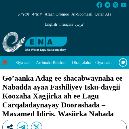
Go’aanka Adag ee shacabwaynaha ee Nabadda 
አማርኛ
ትግርኛ
Afaan Oromoo
Af‑Soomaali
Qafar Afa
English
Français
عربي
Siyaasada
Arrimaha Bulshada
Dhaqaalaha
Ciyaaraha
Sayniska Iyo Teknoloojiyada
Ilaalinta Deegaanka
Go’aanka Adag ee shacabwaynaha ee
Nabadda ayaa Fashiliyey Isku-daygii
Wararka Caalamka
Qodobada Tilmaamaha
Muuqaalo
Kooxaha Xagjirka ah ee Lagu
Arrimaheena
Carqaladaynayay Doorashada –
Maxamed Idiris. Wasiirka Nabada