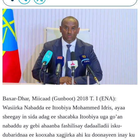
Baxar-Dhar, Miicaad (Gunboot) 2018 T. I (ENA): 
Wasiirka Nabadda ee Itoobiya Mohammed Idris, ayaa 
sheegay in sida adag ee shacabka Itoobiya uga go’an 
nabaddu ay gebi ahaanba fashilisay dadaalladii isku-
dubaridnaa ee kooxaha xagjirka ahi ku doonayeen inay ku 