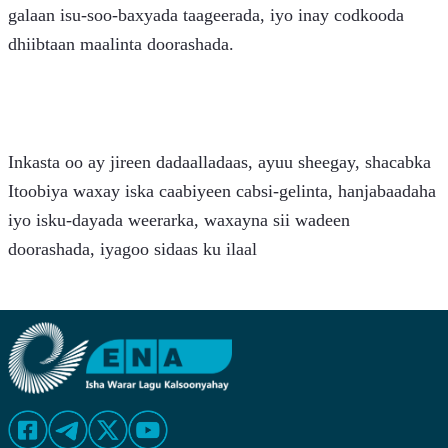
galaan isu-soo-baxyada taageerada, iyo inay codkooda 
dhiibtaan maalinta doorashada.
Inkasta oo ay jireen dadaalladaas, ayuu sheegay, shacabka 
Itoobiya waxay iska caabiyeen cabsi-gelinta, hanjabaadaha 
iyo isku-dayada weerarka, waxayna sii wadeen 
doorashada, iyagoo sidaas ku ilaal