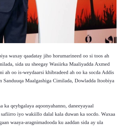
ya waxay qaadatay jiho horumarineed oo si toos ah 
imilada, sida uu sheegay Wasiirka Maaliyadda Axmed 
mi ah oo is-weydaarsi khibradeed ah oo ka socda Addis 
een Sanduuqa Maalgashiga Cimilada, Dowladda Itoobiya 
 ka qeybgalaya aqoonyahanno, daneeyayaal 
safiirro iyo wakiillo dalal kala duwan ka socdo. Waxaa 
agaan waaya-aragnimadooda ku aaddan sida ay ula 