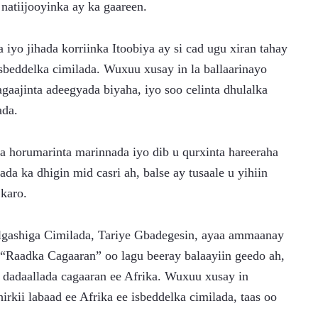
natiijooyinka ay ka gaareen.
iyo jihada korriinka Itoobiya ay si cad ugu xiran tahay 
sbeddelka cimilada. Wuxuu xusay in la ballaarinayo 
gaajinta adeegyada biyaha, iyo soo celinta dhulalka 
ada.
 horumarinta marinnada iyo dib u qurxinta hareeraha 
a ka dhigin mid casri ah, balse ay tusaale u yihiin 
 karo.
lgashiga Cimilada, Tariye Gbadegesin, ayaa ammaanay 
“Raadka Cagaaran” oo lagu beeray balaayiin geedo ah, 
 dadaallada cagaaran ee Afrika. Wuxuu xusay in 
irkii labaad ee Afrika ee isbeddelka cimilada, taas oo 