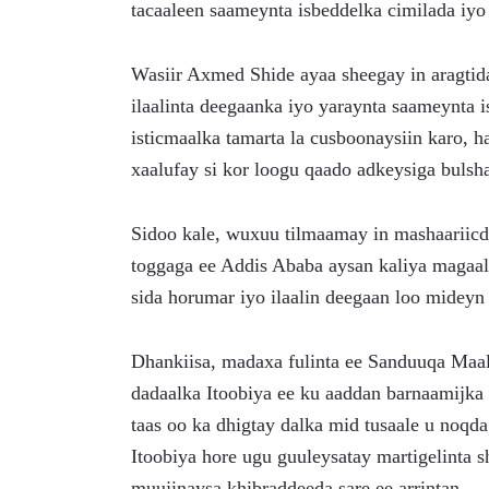
tacaaleen saameynta isbeddelka cimilada iyo 
Wasiir Axmed Shide ayaa sheegay in aragtida 
ilaalinta deegaanka iyo yaraynta saameynta i
isticmaalka tamarta la cusboonaysiin karo, ha
xaalufay si kor loogu qaado adkeysiga bulsh
Sidoo kale, wuxuu tilmaamay in mashaariicda
toggaga ee Addis Ababa aysan kaliya magaalad
sida horumar iyo ilaalin deegaan loo mideyn
Dhankiisa, madaxa fulinta ee Sanduuqa Maa
dadaalka Itoobiya ee ku aaddan barnaamijka 
taas oo ka dhigtay dalka mid tusaale u noqda
Itoobiya hore ugu guuleysatay martigelinta sh
muujinaysa khibraddeeda sare ee arrintan.