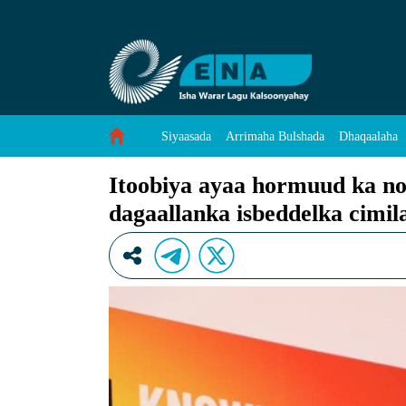
Itoobiya ayaa hormuud ka noqotay horumarka k
Skip to Content
Siyaasada
Arrimaha Bulshada
Dhaqaalaha
Itoobiya ayaa hormuud ka no
dagaallanka isbeddelka cimil