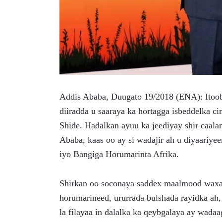
Addis Ababa, Duugato 19/2018 (ENA): Itoobi
diiradda u saaraya ka hortagga isbeddelka c
Shide. Hadalkan ayuu ka jeediyay shir caala
Ababa, kaas oo ay si wadajir ah u diyaariy
iyo Bangiga Horumarinta Afrika.
Shirkan oo soconaya saddex maalmood waxaa
horumarineed, ururrada bulshada rayidka ah, 
la filayaa in dalalka ka qeybgalaya ay wada