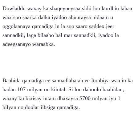
Dowladdu waxay ka shaqeyneysaa sidii loo kordhin lahaa 
wax soo saarka dalka iyadoo abuuraysa nidaam u 
oggolaanaya qamadiga in la soo saaro saddex jeer 
sannadkii, laga bilaabo hal mar sannadkii, iyadoo la 
adeegsanayo waraabka.
Baahida qamadiga ee sannadlaha ah ee Itoobiya waa in ka 
badan 107 milyan oo kiintal. Si loo daboolo baahidan, 
waxay ku bixisay inta u dhaxaysa $700 milyan iyo 1 
bilyan oo doolar iibsiga qamadiga.