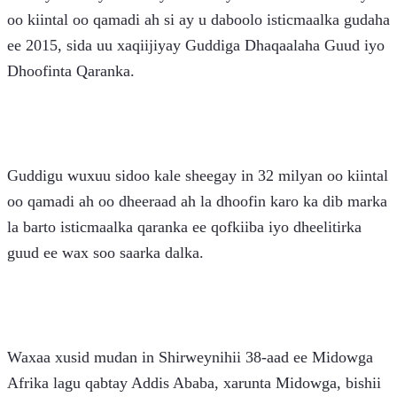
oo kiintal oo qamadi ah si ay u daboolo isticmaalka gudaha 
ee 2015, sida uu xaqiijiyay Guddiga Dhaqaalaha Guud iyo 
Dhoofinta Qaranka.
Guddigu wuxuu sidoo kale sheegay in 32 milyan oo kiintal 
oo qamadi ah oo dheeraad ah la dhoofin karo ka dib marka 
la barto isticmaalka qaranka ee qofkiiba iyo dheelitirka 
guud ee wax soo saarka dalka.
Waxaa xusid mudan in Shirweynihii 38-aad ee Midowga 
Afrika lagu qabtay Addis Ababa, xarunta Midowga, bishii 