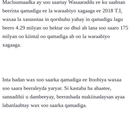
Macluumaadka ay soo saartay Wasaaraddu ee ku saabsan 
beerista qamadiga ee la waraabiyo xagaaga ee 2018 T.I, 
waxaa la xasuustaa in qorshuhu yahay in qamadigu lagu 
beero 4.29 milyan oo hektar oo dhul ah lana soo saaro 175 
milyan oo kiintal oo qamadiga ah oo la waraabiyo 
xagaaga.
Inta badan wax soo saarka qamadiga ee Itoobiya waxaa 
soo saara beeraleyda yaryar. Si kastaba ha ahaatee, 
sannadihii u dambeeyay, beerashada makiinadaysan ayaa 
labanlaabtay wax soo saarka qamadiga.