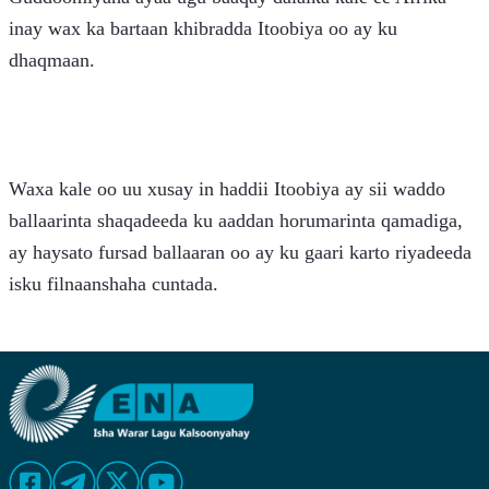
inay wax ka bartaan khibradda Itoobiya oo ay ku 
dhaqmaan.
Waxa kale oo uu xusay in haddii Itoobiya ay sii waddo 
ballaarinta shaqadeeda ku aaddan horumarinta qamadiga, 
ay haysato fursad ballaaran oo ay ku gaari karto riyadeeda 
isku filnaanshaha cuntada. 