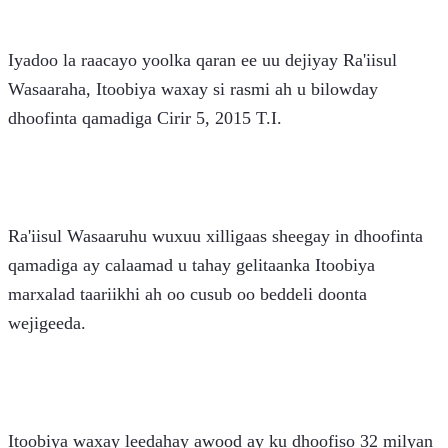
Iyadoo la raacayo yoolka qaran ee uu dejiyay Ra'iisul 
Wasaaraha, Itoobiya waxay si rasmi ah u bilowday 
dhoofinta qamadiga Cirir 5, 2015 T.I.
Ra'iisul Wasaaruhu wuxuu xilligaas sheegay in dhoofinta 
qamadiga ay calaamad u tahay gelitaanka Itoobiya 
marxalad taariikhi ah oo cusub oo beddeli doonta 
wejigeeda.
Itoobiya waxay leedahay awood ay ku dhoofiso 32 milyan 