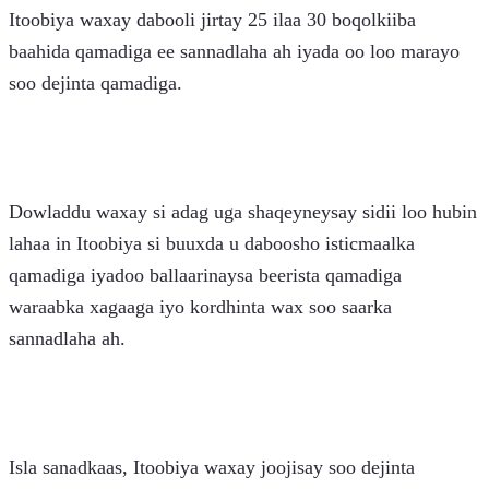
Itoobiya waxay dabooli jirtay 25 ilaa 30 boqolkiiba 
baahida qamadiga ee sannadlaha ah iyada oo loo marayo 
soo dejinta qamadiga.
Dowladdu waxay si adag uga shaqeyneysay sidii loo hubin 
lahaa in Itoobiya si buuxda u daboosho isticmaalka 
qamadiga iyadoo ballaarinaysa beerista qamadiga 
waraabka xagaaga iyo kordhinta wax soo saarka 
sannadlaha ah.
Isla sanadkaas, Itoobiya waxay joojisay soo dejinta 