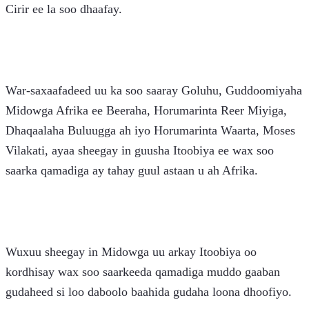
Cirir ee la soo dhaafay.
War-saxaafadeed uu ka soo saaray Goluhu, Guddoomiyaha 
Midowga Afrika ee Beeraha, Horumarinta Reer Miyiga, 
Dhaqaalaha Buluugga ah iyo Horumarinta Waarta, Moses 
Vilakati, ayaa sheegay in guusha Itoobiya ee wax soo 
saarka qamadiga ay tahay guul astaan ​​u ah Afrika.
Wuxuu sheegay in Midowga uu arkay Itoobiya oo 
kordhisay wax soo saarkeeda qamadiga muddo gaaban 
gudaheed si loo daboolo baahida gudaha loona dhoofiyo.