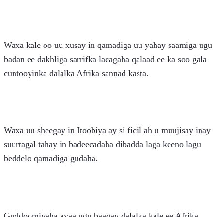
Waxa kale oo uu xusay in qamadiga uu yahay saamiga ugu 
badan ee dakhliga sarrifka lacagaha qalaad ee ka soo gala 
cuntooyinka dalalka Afrika sannad kasta. 
Waxa uu sheegay in Itoobiya ay si ficil ah u muujisay inay 
suurtagal tahay in badeecadaha dibadda laga keeno lagu 
beddelo qamadiga gudaha.
Guddoomiyaha ayaa ugu baaqay dalalka kale ee Afrika 