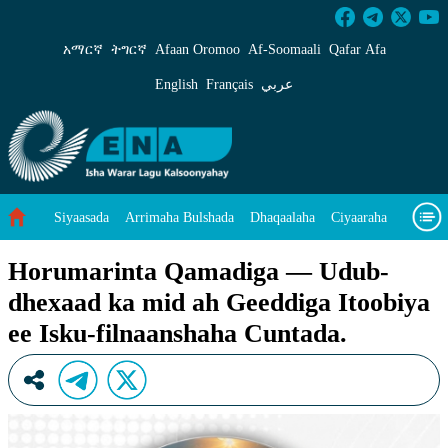
Horumarinta Qamadiga &#8212; Udub-dhexaad k
አማርኛ
ትግርኛ
Afaan Oromoo
Af‑Soomaali
Qafar Afa
English
Français
عربي
Siyaasada
Arrimaha Bulshada
Dhaqaalaha
Ciyaaraha
Sayniska Iyo Teknoloojiyada
Ilaalinta Deegaanka
Horumarinta Qamadiga — Udub-
dhexaad ka mid ah Geeddiga Itoobiya
Wararka Caalamka
Qodobada Tilmaamaha
Muuqaalo
ee Isku-filnaanshaha Cuntada.
Arrimaheena