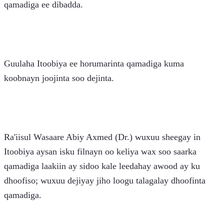
qamadiga ee dibadda.
Guulaha Itoobiya ee horumarinta qamadiga kuma 
koobnayn joojinta soo dejinta.
Ra'iisul Wasaare Abiy Axmed (Dr.) wuxuu sheegay in 
Itoobiya aysan isku filnayn oo keliya wax soo saarka 
qamadiga laakiin ay sidoo kale leedahay awood ay ku 
dhoofiso; wuxuu dejiyay jiho loogu talagalay dhoofinta 
qamadiga.