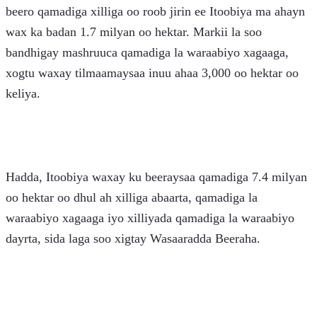
beero qamadiga xilliga oo roob jirin ee Itoobiya ma ahayn 
wax ka badan 1.7 milyan oo hektar. Markii la soo 
bandhigay mashruuca qamadiga la waraabiyo xagaaga, 
xogtu waxay tilmaamaysaa inuu ahaa 3,000 oo hektar oo 
keliya.
Hadda, Itoobiya waxay ku beeraysaa qamadiga 7.4 milyan 
oo hektar oo dhul ah xilliga abaarta, qamadiga la 
waraabiyo xagaaga iyo xilliyada qamadiga la waraabiyo 
dayrta, sida laga soo xigtay Wasaaradda Beeraha.