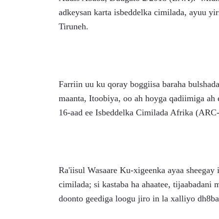
adkeysan karta isbeddelka cimilada, ayuu yi
Tiruneh.
Farriin uu ku qoray boggiisa baraha bulshada
maanta, Itoobiya, oo ah hoyga qadiimiga ah e
16-aad ee Isbeddelka Cimilada Afrika (ARC
Ra'iisul Wasaare Ku-xigeenka ayaa sheegay in
cimilada; si kastaba ha ahaatee, tijaabadani
doonto geediga loogu jiro in la xalliyo dh8b