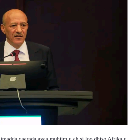
adda qaarada ayaa muhiim u ah si loo dhiso Afrika u 