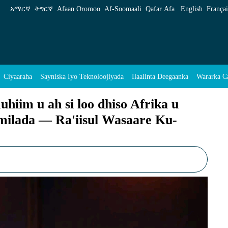
dhiso Afrika u adkeysan karta isbeddelka cim
አማርኛ
ትግርኛ
Afaan Oromoo
Af‑Soomaali
Qafar Afa
English
Françai
Ciyaaraha
Sayniska Iyo Teknoloojiyada
Ilaalinta Deegaanka
Wararka C
Arrimaheena
iim u ah si loo dhiso Afrika u
imilada — Ra'iisul Wasaare Ku-