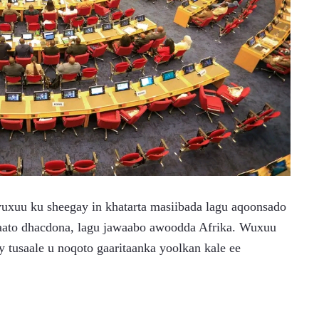
baato dhacdona, lagu jawaabo awoodda Afrika. Wuxuu 
y tusaale u noqoto gaaritaanka yoolkan kale ee 