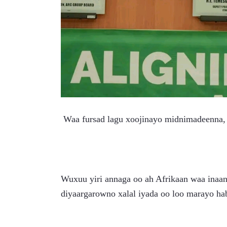
 Waa fursad lagu xoojinayo midnimadeenna,
Wuxuu yiri annaga oo ah Afrikaan waa inaan
diyaargarowno xalal iyada oo loo marayo ha