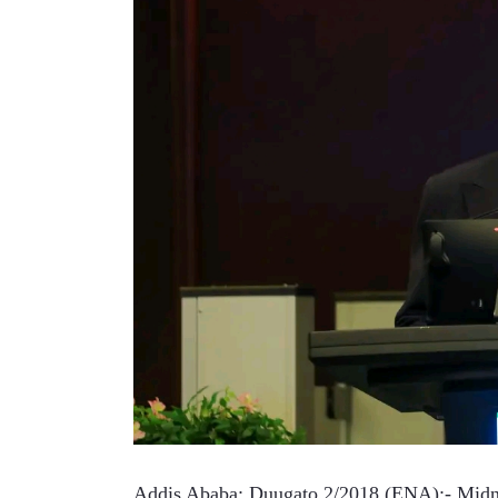
Addis Ababa; Duugato 2/2018 (ENA):- Midnim