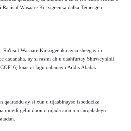
ri Ra'iisul Wasaare Ku-xigeenka dalka Temesgen 
, Ra'iisul Wasaare Ku-xigeenka ayaa sheegay in 
e aadanaha, ay si rasmi ah u daahfurtay Shirweynihii 
-COP16) kaas oi lagu qabanayo Addis Ababa.
 qaaraddu ay si xun u tijaabinayso isbeddelka 
 ma mugdi gelin doonto rajada ama ma carqaladeyn 
aatadan.