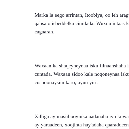
Marka la eego arrintan, Itoobiya, oo leh arag
qabsato isbeddelka cimilada; Wuxuu intaas 
cagaaran.
Waxaan ka shaqeyneynaa isku filnaanshaha 
cuntada. Waxaan sidoo kale noqoneynaa isku 
cusboonaysiin karo, ayuu yiri.
Xilliga ay masiibooyinka aadanaha iyo kuwa 
ay yaraadeen, xoojinta hay'adaha qaaraddee