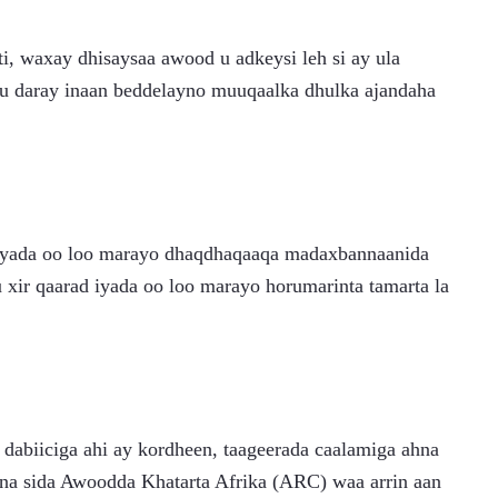
ti, waxay dhisaysaa awood u adkeysi leh si ay ula 
ku daray inaan beddelayno muuqaalka dhulka ajandaha 
iyada oo loo marayo dhaqdhaqaaqa madaxbannaanida 
xir qaarad iyada oo loo marayo horumarinta tamarta la 
dabiiciga ahi ay kordheen, taageerada caalamiga ahna 
nna sida Awoodda Khatarta Afrika (ARC) waa arrin aan 