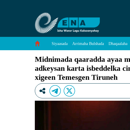
Midnimada qaaradda ayaa muhiim u ah si loo 
Skip to Content
Siyaasada
Arrimaha Bulshada
Dhaqaalaha
Midnimada qaaradda ayaa muh
adkeysan karta isbeddelka c
xigeen Temesgen Tiruneh