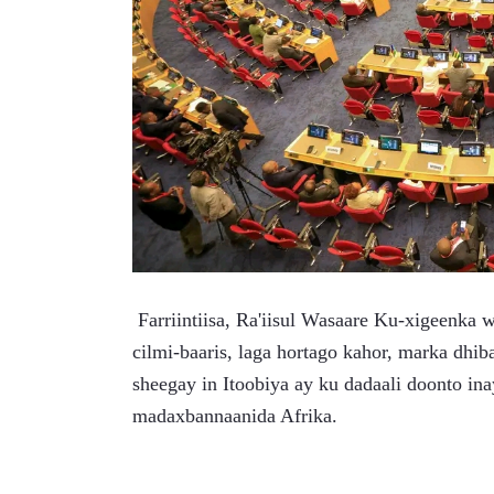
 Farriintiisa, Ra'iisul Wasaare Ku-xigeenka wuxuu ku sheegay in khatarta masiibada lagu aqoonsado 
cilmi-baaris, laga hortago kahor, marka dhi
sheegay in Itoobiya ay ku dadaali doonto ina
madaxbannaanida Afrika.