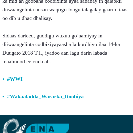
ka mid ah goobaha codbixinta ayaa sababay in qalabkii 
diiwaangelinta uusan waqtigii loogu talagalay gaarin, taas 
oo dib u dhac dhalisay.
Sidaas darteed, guddigu wuxuu go’aamiyay in 
diiwaangelinta codbixiyayaasha la kordhiyo ilaa 14-ka 
Duugato 2018 T.I., iyadoo aan lagu darin labada 
maalmood ee ciida ah.
#WWI
#Wakaaladda_Wararka_Itoobiya