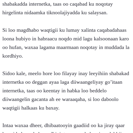
shabakadda internetka, taas oo caqabad ku noqotay 
hirgelinta nidaamka tiknoolajiyadda ku salaysan.
Si loo magdhabo waqtigii ku lumay xalinta caqabadahaas 
loona hubiyo in habraacu noqdo mid lagu kalsoonaan karo 
oo hufan, waxaa lagama maarmaan noqotay in muddada la 
kordhiyo.
Sidoo kale, meelo hore loo filayay inay leeyihiin shabakad 
internetka oo deggan ayaa laga diiwaangeliyay go’itaan 
internetka, taas oo keentay in habka loo beddelo 
diiwaangelin gacanta ah ee waraaqaha, si loo daboolo 
waqtigii halkaas ku baxay.
Intaa waxaa dheer, dhibaatooyin gaadiid oo ka jiray qaar 