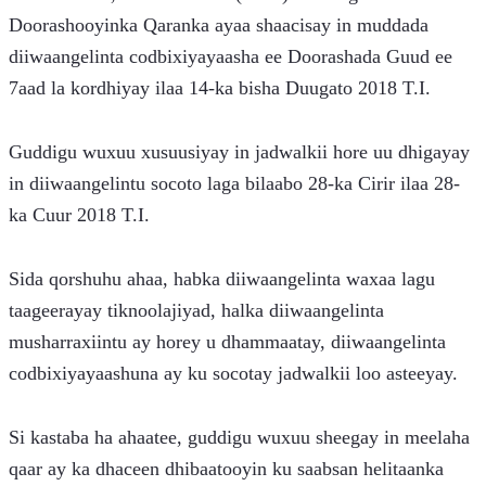
Doorashooyinka Qaranka ayaa shaacisay in muddada 
diiwaangelinta codbixiyayaasha ee Doorashada Guud ee 
7aad la kordhiyay ilaa 14-ka bisha Duugato 2018 T.I.
Guddigu wuxuu xusuusiyay in jadwalkii hore uu dhigayay 
in diiwaangelintu socoto laga bilaabo 28-ka Cirir ilaa 28-
ka Cuur 2018 T.I.
Sida qorshuhu ahaa, habka diiwaangelinta waxaa lagu 
taageerayay tiknoolajiyad, halka diiwaangelinta 
musharraxiintu ay horey u dhammaatay, diiwaangelinta 
codbixiyayaashuna ay ku socotay jadwalkii loo asteeyay.
Si kastaba ha ahaatee, guddigu wuxuu sheegay in meelaha 
qaar ay ka dhaceen dhibaatooyin ku saabsan helitaanka 