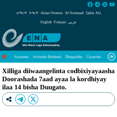
Xilliga diiwaangelinta codbixiyayaasha Dooras
አማርኛ
ትግርኛ
Afaan Oromoo
Af‑Soomaali
Qafar Afa
English
Français
عربي
Siyaasada
Arrimaha Bulshada
Dhaqaalaha
Ciyaaraha
Sayniska Iyo Teknoloojiyada
Ilaalinta Deegaanka
Xilliga diiwaangelinta codbixiyayaasha
Doorashada 7aad ayaa la kordhiyay
Wararka Caalamka
Qodobada Tilmaamaha
Muuqaalo
ilaa 14 bisha Duugato.
Arrimaheena