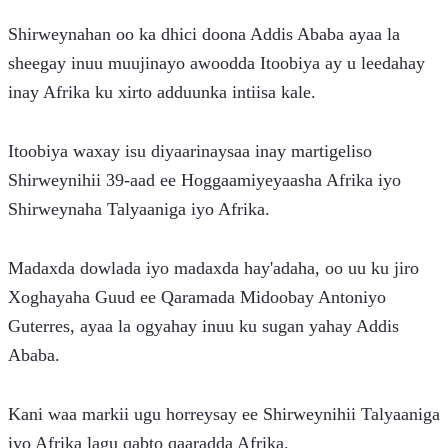
Shirweynahan oo ka dhici doona Addis Ababa ayaa la 
sheegay inuu muujinayo awoodda Itoobiya ay u leedahay 
inay Afrika ku xirto adduunka intiisa kale.
Itoobiya waxay isu diyaarinaysaa inay martigeliso 
Shirweynihii 39-aad ee Hoggaamiyeyaasha Afrika iyo 
Shirweynaha Talyaaniga iyo Afrika.
Madaxda dowlada iyo madaxda hay'adaha, oo uu ku jiro 
Xoghayaha Guud ee Qaramada Midoobay Antoniyo 
Guterres, ayaa la ogyahay inuu ku sugan yahay Addis 
Ababa.
Kani waa markii ugu horreysay ee Shirweynihii Talyaaniga 
iyo Afrika lagu qabto qaaradda Afrika.