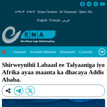
Shirweynihii Labaad ee Talyaaniga iyo Afrika
አማርኛ
ትግርኛ
Afaan Oromoo
Af‑Soomaali
Qafar Afa
English
Français
عربي
Siyaasada
Arrimaha Bulshada
Dhaqaalaha
Ciyaaraha
Sayniska Iyo Teknoloojiyada
Ilaalinta Deegaanka
Shirweynihii Labaad ee Talyaaniga iyo
Afrika ayaa maanta ka dhacaya Addis
Wararka Caalamka
Qodobada Tilmaamaha
Muuqaalo
Ababa.
Arrimaheena