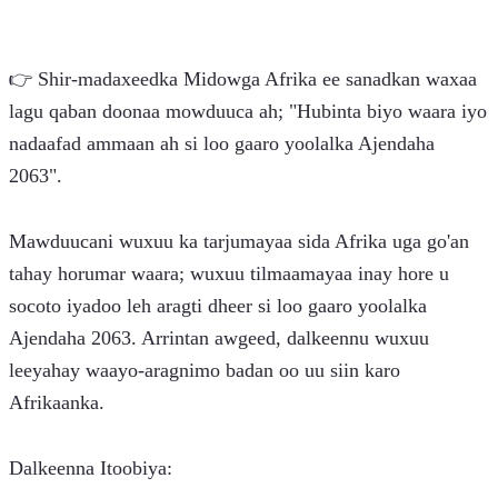
👉 Shir-madaxeedka Midowga Afrika ee sanadkan waxaa 
lagu qaban doonaa mowduuca ah; "Hubinta biyo waara iyo 
nadaafad ammaan ah si loo gaaro yoolalka Ajendaha 
2063".
Mawduucani wuxuu ka tarjumayaa sida Afrika uga go'an 
tahay horumar waara; wuxuu tilmaamayaa inay hore u 
socoto iyadoo leh aragti dheer si loo gaaro yoolalka 
Ajendaha 2063. Arrintan awgeed, dalkeennu wuxuu 
leeyahay waayo-aragnimo badan oo uu siin karo 
Afrikaanka.
Dalkeenna Itoobiya: