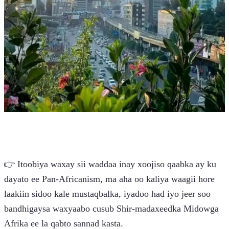
👉 Itoobiya waxay sii waddaa inay xoojiso qaabka ay ku 
dayato ee Pan-Africanism, ma aha oo kaliya waagii hore 
laakiin sidoo kale mustaqbalka, iyadoo had iyo jeer soo 
bandhigaysa waxyaabo cusub Shir-madaxeedka Midowga 
Afrika ee la qabto sannad kasta.