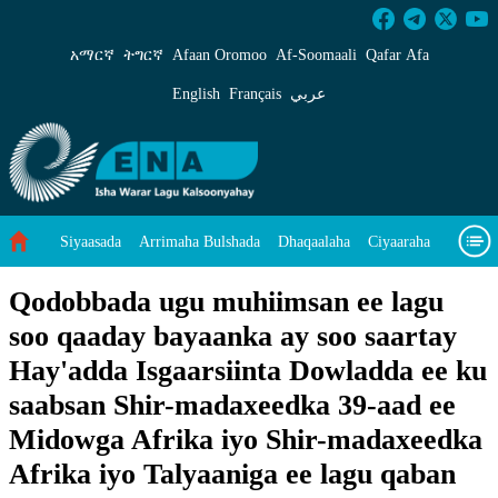
Qodobbada ugu muhiimsan ee lagu soo qaaday 
አማርኛ
ትግርኛ
Afaan Oromoo
Af‑Soomaali
Qafar Afa
English
Français
عربي
Siyaasada
Arrimaha Bulshada
Dhaqaalaha
Ciyaaraha
Sayniska Iyo Teknoloojiyada
Ilaalinta Deegaanka
Qodobbada ugu muhiimsan ee lagu
soo qaaday bayaanka ay soo saartay
Wararka Caalamka
Qodobada Tilmaamaha
Muuqaalo
Hay'adda Isgaarsiinta Dowladda ee ku
Arrimaheena
saabsan Shir-madaxeedka 39-aad ee
Midowga Afrika iyo Shir-madaxeedka
Afrika iyo Talyaaniga ee lagu qaban