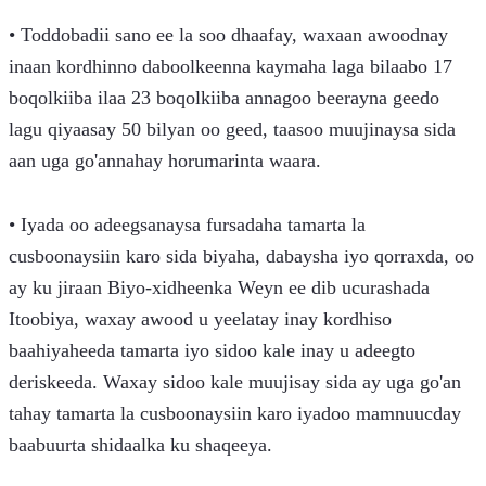
• Toddobadii sano ee la soo dhaafay, waxaan awoodnay 
inaan kordhinno daboolkeenna kaymaha laga bilaabo 17 
boqolkiiba ilaa 23 boqolkiiba annagoo beerayna geedo 
lagu qiyaasay 50 bilyan oo geed, taasoo muujinaysa sida 
aan uga go'annahay horumarinta waara.
• Iyada oo adeegsanaysa fursadaha tamarta la 
cusboonaysiin karo sida biyaha, dabaysha iyo qorraxda, oo 
ay ku jiraan Biyo-xidheenka Weyn ee dib ucurashada 
Itoobiya, waxay awood u yeelatay inay kordhiso 
baahiyaheeda tamarta iyo sidoo kale inay u adeegto 
deriskeeda. Waxay sidoo kale muujisay sida ay uga go'an 
tahay tamarta la cusboonaysiin karo iyadoo mamnuucday 
baabuurta shidaalka ku shaqeeya.