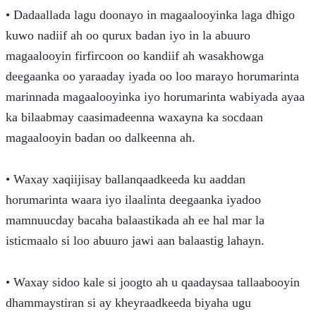
• Dadaallada lagu doonayo in magaalooyinka laga dhigo 
kuwo nadiif ah oo qurux badan iyo in la abuuro 
magaalooyin firfircoon oo kandiif ah wasakhowga 
deegaanka oo yaraaday iyada oo loo marayo horumarinta 
marinnada magaalooyinka iyo horumarinta wabiyada ayaa 
ka bilaabmay caasimadeenna waxayna ka socdaan 
magaalooyin badan oo dalkeenna ah.
• Waxay xaqiijisay ballanqaadkeeda ku aaddan 
horumarinta waara iyo ilaalinta deegaanka iyadoo 
mamnuucday bacaha balaastikada ah ee hal mar la 
isticmaalo si loo abuuro jawi aan balaastig lahayn.
• Waxay sidoo kale si joogto ah u qaadaysaa tallaabooyin 
dhammaystiran si ay kheyraadkeeda biyaha ugu 