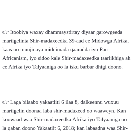
👉 Itoobiya waxay dhammaystirtay diyaar garowgeeda 
martigelinta Shir-madaxeedka 39-aad ee Midowga Afrika, 
kaas oo muujinaya midnimada qaaradda iyo Pan-
Africanism, iyo sidoo kale Shir-madaxeedka taariikhiga ah 
ee Afrika iyo Talyaaniga oo la isku barbar dhigi doono.
👉 Laga bilaabo yakaatiiti 6 ilaa 8, dalkeennu wuxuu 
martigelin doonaa laba shir-madaxeed oo waaweyn. Kan 
koowaad waa Shir-madaxeedka Afrika iyo Talyaaniga oo 
la qaban doono Yakaatiit 6, 2018; kan labaadna waa Shir-