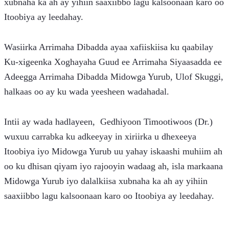
xubnaha ka ah ay yihiin saaxiibbo lagu kalsoonaan karo oo 
Itoobiya ay leedahay.
Wasiirka Arrimaha Dibadda ayaa xafiiskiisa ku qaabilay 
Ku-xigeenka Xoghayaha Guud ee Arrimaha Siyaasadda ee 
Adeegga Arrimaha Dibadda Midowga Yurub, Ulof Skuggi, 
halkaas oo ay ku wada yeesheen wadahadal.
Intii ay wada hadlayeen,  Gedhiyoon Timootiwoos (Dr.) 
wuxuu carrabka ku adkeeyay in xiriirka u dhexeeya 
Itoobiya iyo Midowga Yurub uu yahay iskaashi muhiim ah 
oo ku dhisan qiyam iyo rajooyin wadaag ah, isla markaana 
Midowga Yurub iyo dalalkiisa xubnaha ka ah ay yihiin 
saaxiibbo lagu kalsoonaan karo oo Itoobiya ay leedahay.