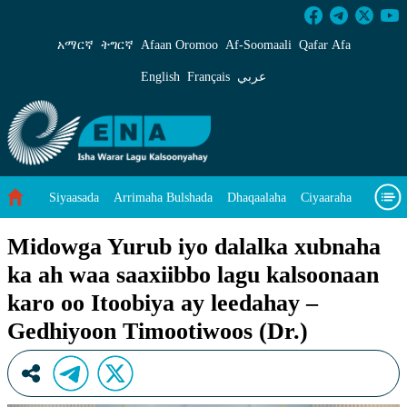
Midowga Yurub iyo dalalka xubnaha ka ah waa 
አማርኛ
ትግርኛ
Afaan Oromoo
Af‑Soomaali
Qafar Afa
English
Français
عربي
Siyaasada
Arrimaha Bulshada
Dhaqaalaha
Ciyaaraha
Sayniska Iyo Teknoloojiyada
Ilaalinta Deegaanka
Midowga Yurub iyo dalalka xubnaha
ka ah waa saaxiibbo lagu kalsoonaan
Wararka Caalamka
Qodobada Tilmaamaha
Muuqaalo
karo oo Itoobiya ay leedahay –
Arrimaheena
Gedhiyoon Timootiwoos (Dr.)