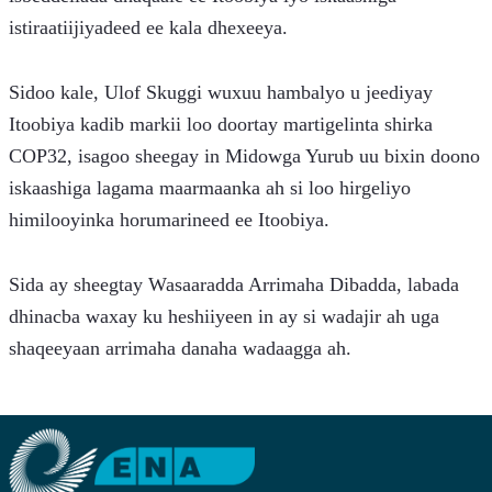
istiraatiijiyadeed ee kala dhexeeya.
Sidoo kale, Ulof Skuggi wuxuu hambalyo u jeediyay 
Itoobiya kadib markii loo doortay martigelinta shirka 
COP32, isagoo sheegay in Midowga Yurub uu bixin doono 
iskaashiga lagama maarmaanka ah si loo hirgeliyo 
himilooyinka horumarineed ee Itoobiya.
Sida ay sheegtay Wasaaradda Arrimaha Dibadda, labada 
dhinacba waxay ku heshiiyeen in ay si wadajir ah uga 
shaqeeyaan arrimaha danaha wadaagga ah.