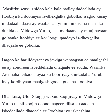
 Wasiirku wuxuu sidoo kale kala hadlay dadaallada ay 
Itoobiya ku doonayso is-dhexgalka gobolka, isagoo xusay 
in dadaalladaasi ay waafaqsan yihiin hindisaha marinka 
dunida ee Midowga Yurub, isla markaana ay muujinayaan 
go’aanka Itoobiya ee kor loogu qaadayo is-dhexgalka 
dhaqaale ee gobolka.
Isagoo ka faa’iideysanaya jawiga wanaagsan ee maalgashi 
ee ay abuureen isbeddellada dhaqaale ee socda, Wasiirka 
Arrimaha Dibadda ayaa ku boorriyay shirkadaha Yurub 
inay kordhiyaan maalgashigooda gudaha Itoobiya.
Dhankiisa, Ulof Skuggi wuxuu xaqiijiyay in Midowga 
Yurub uu sii xoojin doono taageeradiisa ku aaddan 
isbeddellada dhaqaale ee Itoobiya iyo iskaashiga 