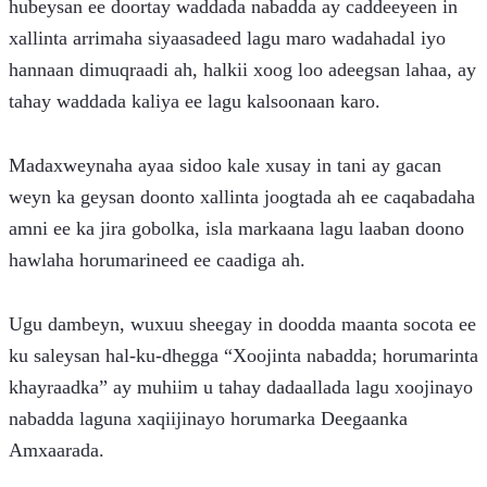
hubeysan ee doortay waddada nabadda ay caddeeyeen in 
xallinta arrimaha siyaasadeed lagu maro wadahadal iyo 
hannaan dimuqraadi ah, halkii xoog loo adeegsan lahaa, ay 
tahay waddada kaliya ee lagu kalsoonaan karo.
Madaxweynaha ayaa sidoo kale xusay in tani ay gacan 
weyn ka geysan doonto xallinta joogtada ah ee caqabadaha 
amni ee ka jira gobolka, isla markaana lagu laaban doono 
hawlaha horumarineed ee caadiga ah.
Ugu dambeyn, wuxuu sheegay in doodda maanta socota ee 
ku saleysan hal-ku-dhegga “Xoojinta nabadda; horumarinta 
khayraadka” ay muhiim u tahay dadaallada lagu xoojinayo 
nabadda laguna xaqiijinayo horumarka Deegaanka 
Amxaarada.