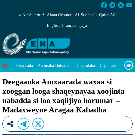
Deegaanka Amxaarada waxaa si xooggan looga 
አማርኛ
ትግርኛ
Afaan Oromoo
Af‑Soomaali
Qafar Afa
English
Français
عربي
Siyaasada
Arrimaha Bulshada
Dhaqaalaha
Ciyaaraha
Sayniska Iyo Teknoloojiyada
Ilaalinta Deegaanka
Deegaanka Amxaarada waxaa si
xooggan looga shaqeynayaa xoojinta
Wararka Caalamka
Qodobada Tilmaamaha
Muuqaalo
nabadda si loo xaqiijiyo horumar –
Arrimaheena
Madaxweyne Aragaa Kabadha