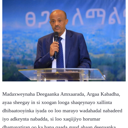
Madaxweynaha Deegaanka Amxaarada, Argaa Kabadha, 
ayaa sheegay in si xoogan looga shaqeynayo xallinta 
dhibaatooyinka iyada oo loo marayo wadahadal nabadeed 
iyo adkeynta nabadda, si loo xaqiijiyo horumar 
dhamaystiran oo ka hana qaada guud ahaan deegaanka.