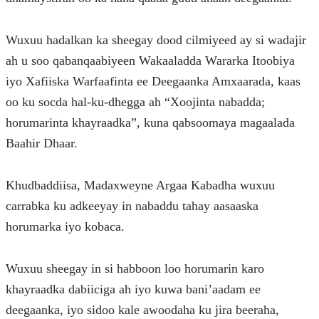
Wuxuu hadalkan ka sheegay dood cilmiyeed ay si wadajir 
ah u soo qabanqaabiyeen Wakaaladda Wararka Itoobiya 
iyo Xafiiska Warfaafinta ee Deegaanka Amxaarada, kaas 
oo ku socda hal-ku-dhegga ah “Xoojinta nabadda; 
horumarinta khayraadka”, kuna qabsoomaya magaalada 
Baahir Dhaar.
Khudbaddiisa, Madaxweyne Argaa Kabadha wuxuu 
carrabka ku adkeeyay in nabaddu tahay aasaaska 
horumarka iyo kobaca.
Wuxuu sheegay in si habboon loo horumarin karo 
khayraadka dabiiciga ah iyo kuwa bani’aadam ee 
deegaanka, iyo sidoo kale awoodaha ku jira beeraha, 