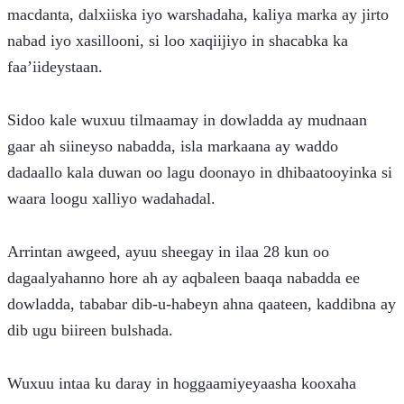
macdanta, dalxiiska iyo warshadaha, kaliya marka ay jirto 
nabad iyo xasillooni, si loo xaqiijiyo in shacabka ka 
faa’iideystaan.
Sidoo kale wuxuu tilmaamay in dowladda ay mudnaan 
gaar ah siineyso nabadda, isla markaana ay waddo 
dadaallo kala duwan oo lagu doonayo in dhibaatooyinka si 
waara loogu xalliyo wadahadal.
Arrintan awgeed, ayuu sheegay in ilaa 28 kun oo 
dagaalyahanno hore ah ay aqbaleen baaqa nabadda ee 
dowladda, tababar dib-u-habeyn ahna qaateen, kaddibna ay 
dib ugu biireen bulshada.
Wuxuu intaa ku daray in hoggaamiyeyaasha kooxaha 