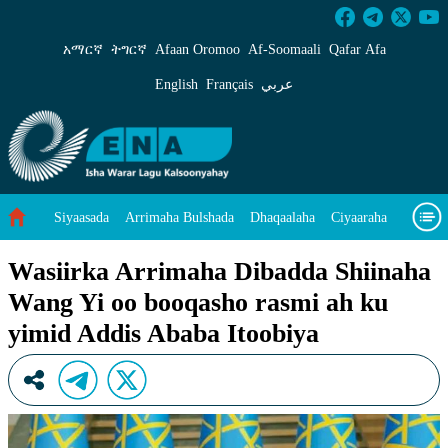
Wasiirka Arrimaha Dibadda Shiinaha Wang Yi 
አማርኛ
ትግርኛ
Afaan Oromoo
Af‑Soomaali
Qafar Afa
English
Français
عربي
Siyaasada
Arrimaha Bulshada
Dhaqaalaha
Ciyaaraha
Sayniska Iyo Teknoloojiyada
Ilaalinta Deegaanka
Wasiirka Arrimaha Dibadda Shiinaha
Wang Yi oo booqasho rasmi ah ku
Wararka Caalamka
Qodobada Tilmaamaha
Muuqaalo
yimid Addis Ababa Itoobiya
Arrimaheena