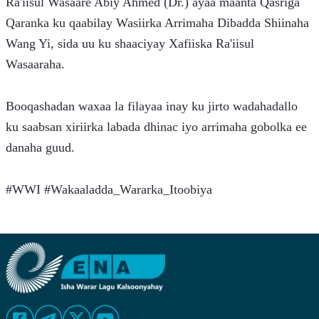
Ra'iisul Wasaare Abiy Ahmed (Dr.) ayaa maanta Qasriga 
Qaranka ku qaabilay Wasiirka Arrimaha Dibadda Shiinaha 
Wang Yi, sida uu ku shaaciyay Xafiiska Ra'iisul 
Wasaaraha.
Booqashadan waxaa la filayaa inay ku jirto wadahadallo 
ku saabsan xiriirka labada dhinac iyo arrimaha gobolka ee 
danaha guud.
#WWI #Wakaaladda_Wararka_Itoobiya