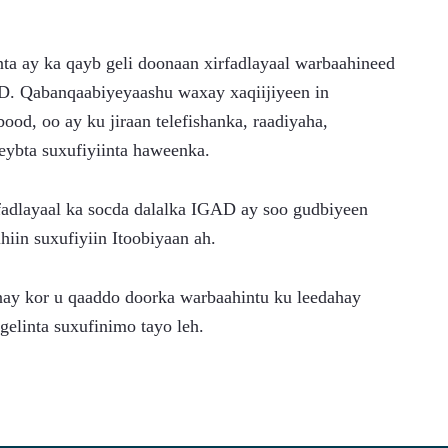
a ay ka qayb geli doonaan xirfadlayaal warbaahineed 
D. Qabanqaabiyeyaashu waxay xaqiijiyeen in 
od, oo ay ku jiraan telefishanka, raadiyaha, 
qeybta suxufiyiinta haweenka.
rfadlayaal ka socda dalalka IGAD ay soo gudbiyeen 
iin suxufiyiin Itoobiyaan ah.
nay kor u qaaddo doorka warbaahintu ku leedahay 
gelinta suxufinimo tayo leh.