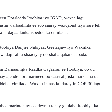
iyeen Dowladda Itoobiya iyo IGAD, waxaa lagu 
asha warbaahinta ee soo saaray waxqabad tayo sare leh, 
ra la dagaallanka isbeddelka cimilada.
oobiya Danjire Nabiyaat Geetaajaw iyo Wakiilka 
wadajir ah u shaaciyay qorshaha qabanqaabada.
n Barnaamijka Raadka Cagaaran ee Itoobiya, oo uu 
y ajende horumarineed oo casri ah, isla markaana uu 
ddelka cimilada. Wuxuu intaas ku daray in COP-30 lagu 
abaalmarintan ay caddeyn u tahay guulaha Itoobiya ka 