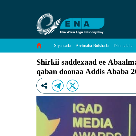
Shirkii saddexaad ee Abaalmarinta Warbaahin
Skip to Content
Siyaasada
Arrimaha Bulshada
Dhaqaalaha
Shirkii saddexaad ee Abaal
qaban doonaa Addis Ababa 2