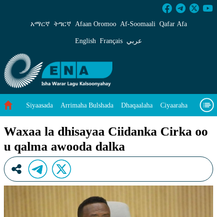
Waxaa la dhisayaa Ciidanka Cirka oo u qalma
አማርኛ
ትግርኛ
Afaan Oromoo
Af‑Soomaali
Qafar Afa
English
Français
عربي
Siyaasada
Arrimaha Bulshada
Dhaqaalaha
Ciyaaraha
Sayniska Iyo Teknoloojiyada
Ilaalinta Deegaanka
Waxaa la dhisayaa Ciidanka Cirka oo
u qalma awooda dalka
Wararka Caalamka
Qodobada Tilmaamaha
Muuqaalo
Arrimaheena