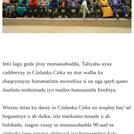
Intii lagu guda jiray munaasabadda, Taliyaha ayaa 
caddeeyay in Ciidanka Cirka uu mar walba ka 
shaqeynayay horumarinta awoodiisa si uu uga qayb qaato 
ilaalinta midnimada iyo madax-bannaanida Itoobiya.
Wuxuu intaa ku daray in Ciidanka Cirka uu noqday hay’ad 
hogaamiye u ah dalka, isla markaana tusaale u ah 
bulshada, isagoo xusay in munaasabadda 90-aad ee 
ciidanka lagu xusayo ololeyaal iyo barnaamijyo kala 