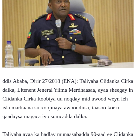
ddis Ababa, Dirir 27/2018 (ENA): Taliyaha Ciidanka Cirka 
dalka, Litenent Jeneral Yilma Merdhaasaa, ayaa sheegay in 
Ciidanka Cirka Itoobiya uu noqday mid awood weyn leh 
isla markaana sii xoojinaya awooddiisa, taasoo kor u 
qaadaysa magaca iyo sumcadda dalka.
Taliyaha ayaa ka hadlay munaasabadda 90-aad ee Ciidanka 