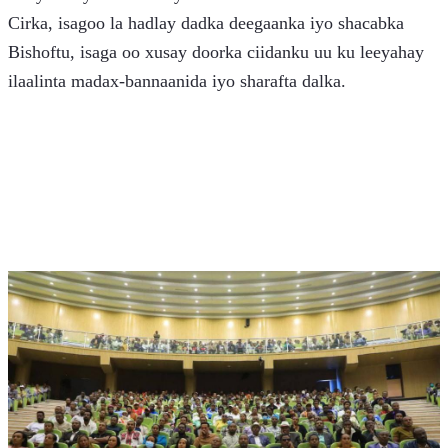
Cirka, isagoo la hadlay dadka deegaanka iyo shacabka 
Bishoftu, isaga oo xusay doorka ciidanku uu ku leeyahay 
ilaalinta madax-bannaanida iyo sharafta dalka.