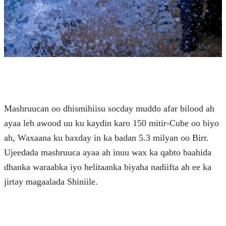
Mashruucan oo dhismihiisu socday muddo afar bilood ah 
ayaa leh awood uu ku kaydin karo 150 mitir-Cube oo biyo 
ah, Waxaana ku baxday in ka badan 5.3 milyan oo Birr. 
Ujeedada mashruuca ayaa ah inuu wax ka qabto baahida 
dhanka waraabka iyo helitaanka biyaha nadiifta ah ee ka 
jirtay magaalada Shiniile.