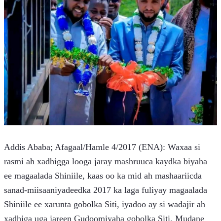
Addis Ababa; Afagaal/Hamle 4/2017 (ENA): Waxaa si 
rasmi ah xadhigga looga jaray mashruuca kaydka biyaha 
ee magaalada Shiniile, kaas oo ka mid ah mashaariicda 
sanad-miisaaniyadeedka 2017 ka laga fuliyay magaalada 
Shiniile ee xarunta gobolka Siti, iyadoo ay si wadajir ah 
xadhiga uga jareen Gudoomiyaha gobolka Siti, Mudane 