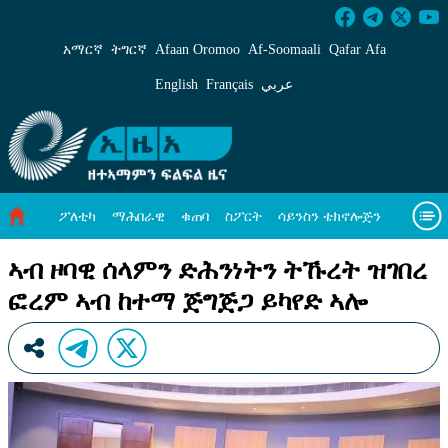
ኣብ ዞባዊ ሰላምን ድሕንነትን ትኹረት ዝገበረ ፎረም ኣብ
አማርኛ
ትግርኛ
Afaan Oromoo
Af‑Soomaali
Qafar Afa
English
Français
عربي
ፖለቲካ
ማሕበራዊ
ቁጠባ
ስፖርት
ሳይንስን ቴክኖሎጅን
ሓለዋ ኸባቢ
ዓለም ለኸዊ ዜናታት
ቪዲዮታት
ብዛዕባና
ኣብ ዞባዊ ሰላምን ድሕንነትን ትኹረት ዝገበረ
ፎረም ኣብ ከተማ ጅግጅጋ ይካየድ ኣሎ