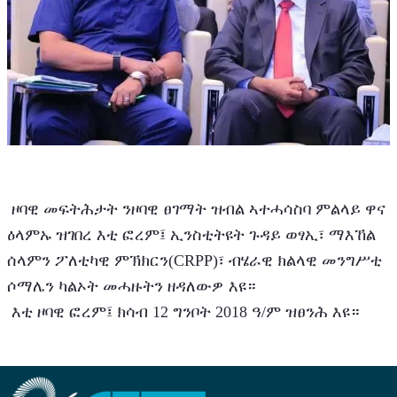
 ዞባዊ መፍትሕታት ንዞባዊ ፀገማት ዝብል ኣተሓሳስባ ምልላይ ዋና 
ዕላምኡ ዝገበረ እቲ ፎረም፤ ኢንስቲትዩት ጉዳይ ወፃኢ፣ ማእኸል 
ሰላምን ፖለቲካዊ ምኽክርን(CRPP)፣ ብሄራዊ ክልላዊ መንግሥቲ 
ሶማሌን ካልኦት መሓዙትን ዘዳለውዎ እዩ። 
 እቲ ዞባዊ ፎረም፤ ክሳብ 12 ግንቦት 2018 ዓ/ም ዝፀንሕ እዩ።