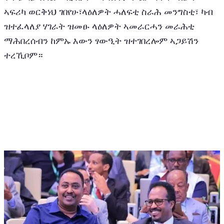
ኣፍሪካ ወርቅነህ ገበየሁ፣ላዕለዎት ሓለፍቲ ስራሕ መንግስቲ፣ ካብ 
ዝተፈላለያ ሃገራት ዝመፁ ላዕለዎት ኣመራርሓን መራሕቲ 
ማሕበረሰብን ከምኡ እውን ፃውዒት ዝተገበረሎም ኣጋይሽን 
ተረኺቦም።