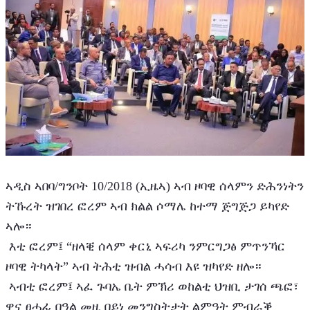
ኣዲስ ኣበባ/ግንቦት 10/2018 (ኢዜኣ) ኣብ ዞባዊ ሰላምን ድሕንነትን 
ትኹረት ዝገበረ ፎረም ኣብ ክልል ሶማሌ ከተማ ጅግጅጋ ይካየድ 
ኣሎ።
 እቲ ፎረም፤ “ዘላቒ ሰላም ቀርኒ ኣፍሪካ ንምርግጋፅ ምጥንኻር 
ዞባዊ ትካላት” ኣብ ትሕቲ ዝብል ሓሳብ እዩ ዝካየድ ዘሎ።
 ኣብቲ ፎረም፤ ኣፈ ጉባኤ ቤት ምኽሪ ወከልቲ ህዝቢ ታገሰ ጫፎ፣ 
ዋና ፀሓፊ በዓል መዚ በይነ መንግስትታት ልምዓት ምብራቕ 