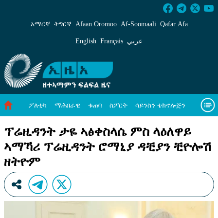
ፕሬዚዳንት ታዬ ኣፅቀስላሴ ምስ ላዕለዋይ ኣማኻሪ ፕሬዚ
አማርኛ
ትግርኛ
Afaan Oromoo
Af‑Soomaali
Qafar Afa
English
Français
عربي
ፖለቲካ
ማሕበራዊ
ቁጠባ
ስፖርት
ሳይንስን ቴክኖሎጅን
ሓለዋ ኸባቢ
ዓለም ለኸዊ ዜናታት
ቪዲዮታት
ብዛዕባና
ፕሬዚዳንት ታዬ ኣፅቀስላሴ ምስ ላዕለዋይ
ኣማኻሪ ፕሬዚዳንት ሮማኒያ ዳቺያን ቺዮሎሽ
ዘትዮም