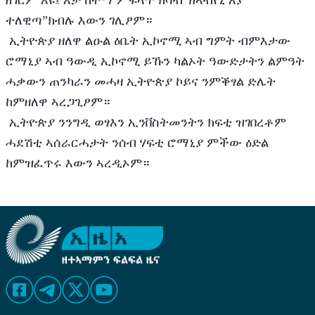
ተለዊጣ”ክብሉ እውን ገሊፆም።
 ኢትዮጵያ ዘለዋ ልዑል ዕቤት ኢኮኖሚ ኣብ ግምት ብምእታው 
ሮማኒያ ኣብ ዓውዲ ኢኮኖሚ ይኹን ካልኦት ዓውድታትን ልምዓት 
ሓቃውን ጠንካራን መሓዛ ኢትዮጵያ ኮይና ንምቕፃል ድሌት 
ከምዘለዋ ኣረጋጊፆም።
 ኢትዮጵያ ንንግዲ ወፃእን ኢንቨስትመንትን ክፍቲ ዝገበረቶም 
ሓደሽቲ ኣሰራርሓታት ንሰብ ሃፍቲ ሮማኒያ ምችው ዕድል 
ከምዝፈጥሩ እውን ኣረዲኦም። 