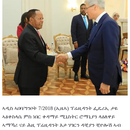
ኣዲስ ኣበባ/ግንቦት 7/2018 (ኢዜኣ) ፕሬዚዳንት ፌዴሪኢ ታዬ 
ኣፅቀስላሴ ምስ ነበር ቀዳማይ ሚኒስትር ሮማኒያን ላዕለዋይ 
ኣማኻሪ ናይ ሕዚ ፕሬዚዳንት እታ ሃገርን ዳቺያን ቺዮሎሽ ኣብ 