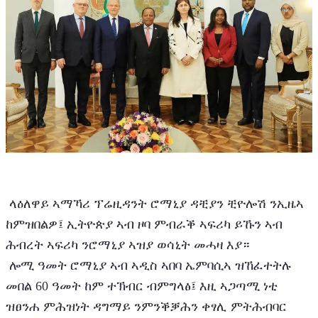
 ላዕለዋይ ኣማኻሪ ፕሬዚዳንት ሮማኒያ ዳቺያን ቺዮሎሽ ንኢዜኣ 
ከምዝበልዎ፤ ኢትዮጵያ ኣብ ዞባ ምብራቕ ኣፍሪካ ይኹን ኣብ 
ሕብረት ኣፍሪካ ንሮማኒያ ኣዝያ ወሳኒት መሓዛ እያ።
 ሎሚ ዓመት ሮማኒያ ኣብ ኣዲስ ኣበባ ኤምባሲኣ ዝኸፈተትሉ 
መበል 60 ዓመት ከም ተኽብር ብምግላፅ፤ እዚ ኣጋጣሚ ነቲ 
ዝፀንሐ ምሕዝነት ዳግማይ ንምንቕቓሕን ቀፃሊ ምትሕብባር 