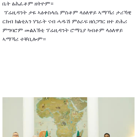
ቤት ፅሕፈቶም ዘትዮም።
 ፕሬዚዳንት ታዬ ኣፅቀስላሴ ምስቶም ላዕለዋይ ኣማኻሪ ታሪኻዊ 
ርክብ ክልቲአን ሃገራት ናብ ሓዱሽ ምዕራፍ ዘሰጋግር ዘተ ድሕሪ 
ምግባሮም መልእኽቲ ፕሬዚዳንት ሮማኒያ ካብቶም ላዕለዋይ 
ኣማኻሪ ተቐቢሎም።