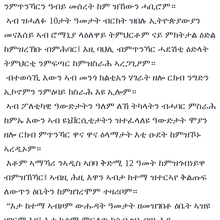
ንምጥንኻርን ዓብይ መሰረት ከም ዝኸውን ሓቢሮም።
 ኣብ ዝሓለፉ 10ታት ዓመታት ብርክት ዝበሉ ኢትዮጵያውያን 
መናእሰይ ኣብ ሮማኒያ ላዕለዋይ ትምህርቶም ናይ ምክትታል ዕድል 
ከምዝረኸቡ ብምሕባር፤ እዚ ባህሊ ብምጥንኻር ሓደሽቲ ዕድላት 
ትምህርቲ ንምፍጣር ከምዝስራሕ ኣረጋጊፆም።
 ብተወሳኺ እውን ኣብ መንጎ ክልቲአን ሃገራት ዘሎ ርክብ ንግድን 
ኢኮኖምን ንምዕባይ ክስራሕ እዩ ኢሎም።
 ኣብ ፖለቲካዊ ዓውድታትን ዓለም ለኸ ትካላትን ብሓባር ምስራሕ 
ከምኡ እውን ኣብ ዩኒቨርሲቲታትን ዝተፈላለዩ ዓውድታት ሞያን 
ዘሎ ርክብ ምጥንኻር ዋና ዋና ዕላማታት እቲ ዑደት ከምዝኾኑ 
ኣረዲኦም።
 እቶም ኣማኻሪ ንኣዲስ ኣበባ ቅድሚ 12 ዓመት ከምዝጎብነይዋ 
ብምዝኽኻር፤ ኣብዚ ሕዚ እዋን ኣብታ ከተማ ዝተርኣየ ቅልጡፍ 
ለውጥን ዕቤትን ከምዘገረሞም ተዛሪቦም።
 “እታ ከተማ ኣብዞም ውሑዳት ዓመታት ዘመዝገበቶ ዕቤት ኣዝዩ 
ዘገርም እዩ፤ እታ ከተማ ምፍላጥ ክሳብ ዝኣብየኒ እያ 