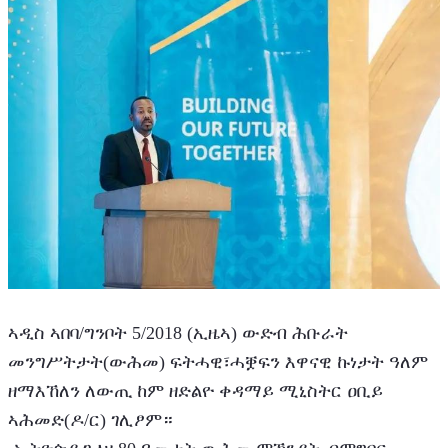
ኣዲስ ኣበባ/ግንቦት 5/2018 (ኢዜኣ) ውድብ ሕቡራት 
መንግሥትታት(ውሕመ) ፍትሓዊ፣ሓቛፍን እዋናዊ ኩነታት ዓለም 
ዘማእኸለን ለውጢ ከም ዘድልዮ ቀዳማይ ሚኒስትር ዐቢይ 
ኣሕመድ(ዶ/ር) ገሊፆም።