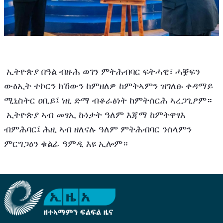
 ኢትዮጵያ በዓል ብዙሕ ወገን ምትሕብባር ፍትሓዊ፣ ሓቛፍን 
ውፅኢት ተኮርን ክኸውን ከምዘለዎ ከምትኣምን ዝገለፁ ቀዳማይ 
ሚኒስትር ዐቢይ፤ ነዚ ድማ ብቆራፅነት ከምትሰርሕ ኣረጋጊፆም።
 ኢትዮጵያ ኣብ መፃኢ ኩነታት ዓለም እጃማ ከምትዋፃእ 
ብምሕባር፤ ሕዚ ኣብ ዘለናሉ ዓለም ምትሕብባር ንሰላምን 
ምርግጋዕን ቁልፊ ዓምዲ እዩ ኢሎም። 