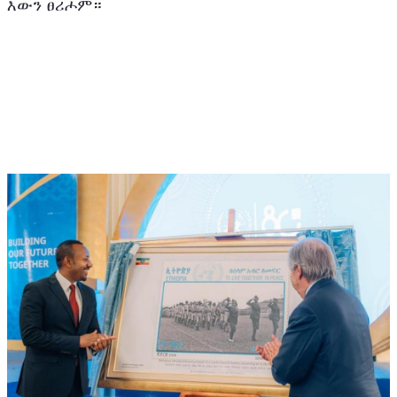
እውን ፀሪሖም።