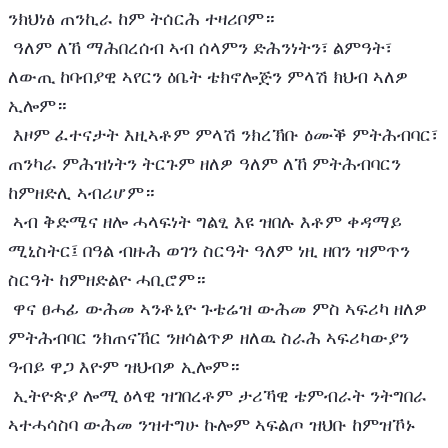
ንክህነፅ ጠንኪራ ከም ትሰርሕ ተዛሪቦም።
 ዓለም ለኸ ማሕበረሰብ ኣብ ሰላምን ድሕንነትን፣ ልምዓት፣ 
ለውጢ ከባብያዊ ኣየርን ዕቤት ቴክኖሎጅን ምላሽ ክህብ ኣለዎ 
ኢሎም።
 እዞም ፈተናታት እዚኣቶም ምላሽ ንክረኽቡ ዕሙቕ ምትሕብባር፣ 
ጠንካራ ምሕዝነትን ትርጉም ዘለዎ ዓለም ለኸ ምትሕብባርን 
ከምዘድሊ ኣብሪሆም። 
 ኣብ ቅድሜና ዘሎ ሓላፍነት ግልፂ እዩ ዝበሉ እቶም ቀዳማይ 
ሚኒስትር፤ በዓል ብዙሕ ወገን ስርዓት ዓለም ነዚ ዘበን ዝምጥን 
ስርዓት ከምዘድልዮ ሓቢሮም።
 ዋና ፀሓፊ ውሕመ ኣንቶኒዮ ጉቴሬዝ ውሕመ ምስ ኣፍሪካ ዘለዎ 
ምትሕብባር ንክጠናኸር ንዘሳልጥዎ ዘለዉ ስራሕ ኣፍሪካውያን 
ዓብይ ዋጋ እዮም ዝህብዎ ኢሎም።
 ኢትዮጵያ ሎሚ ዕላዊ ዝገበረቶም ታሪኻዊ ቴምብራት ንትግበራ 
ኣተሓሳስባ ውሕመ ንዝተግሁ ኩሎም ኣፍልጦ ዝህቡ ከምዝኾኑ 