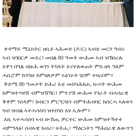
 ቀዳማይ ሚኒስትር ዐቢይ ኣሕመድ (ዶ/ር) ኣብቲ መርሃ ግብሩ 
ኣብ ዝገበርዎ መደረ፤ መበል 80 ዓመት ውሕመ ኣብ ዝኽበረሉ 
እዋን በዓል ብዙሕ ወገን ትካላት እናተለወጠት ምስ ዘላ ዓለም 
ሓቢሮም ክጎዓዙ ከምዘለዎም ኣፅንኦት ሂቦም ተዛሪቦም።
 ቅድሚ 80 ዓመታት ድሕሪ እቲ መስካሕክሒ ኲናት ውሕመ 
ከምዝተጣየሸ ብምዝኽኻር፤ ምጥያሽ ውሕመ ሃገራት ብሓባራዊ 
ቅዋም ንሰላም፣ ክብርን ምርግጋዕን ብምትሕብባር ክሰርሓ ኣለወን 
ካብ ዝብል ኣተሓሳስባ ዝተበገሰ እዩ ኢሎም።
 እዚ ኣተሓሳስባ ኣብ ውሽጢ ቻርተር ውሕመ ከምዝተኻተተ 
ብምግላፅ፤ ሰብኣዊ ክብሪ፣ ፍትሒ፣ ማዕርነትን ማሕበራዊ ለውጥን 