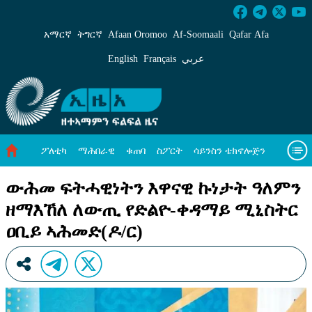
ውሕመ ፍትሓዊነትን እዋናዊ ኩነታት ዓለምን ዘማእኸለ 
አማርኛ
ትግርኛ
Afaan Oromoo
Af‑Soomaali
Qafar Afa
English
Français
عربي
ፖለቲካ
ማሕበራዊ
ቁጠባ
ስፖርት
ሳይንስን ቴክኖሎጅን
ሓለዋ ኸባቢ
ዓለም ለኸዊ ዜናታት
ቪዲዮታት
ብዛዕባና
ውሕመ ፍትሓዊነትን እዋናዊ ኩነታት ዓለምን
ዘማእኸለ ለውጢ የድልዮ-ቀዳማይ ሚኒስትር
ዐቢይ ኣሕመድ(ዶ/ር)