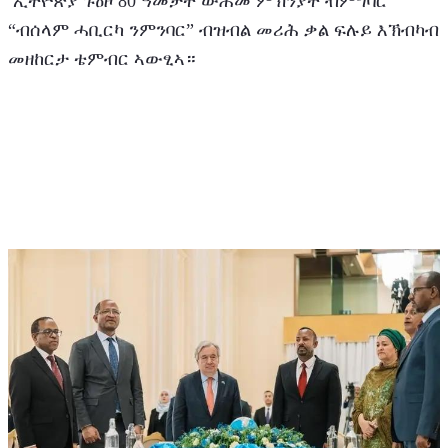
 ኢትዮጵያ ጉዕዞ 80 ዓመታት ውሕመ ምኽንያት ብምግባር 
“ብሰላም ሓቢርካ ንምንባር” ብዝብል መሪሕ ቃል ፍሉይ እኽብካብ 
መዘከርታ ቴምብር ኣውፂኣ።