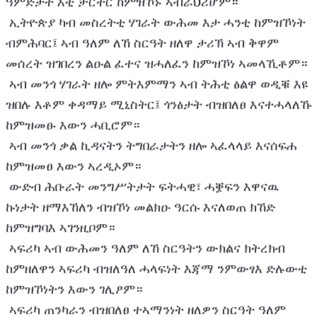
ዓምድታት እቲ ቻርተር ከምዝኾኑ ኣብራህሪሆም።
 ኢትዮጵያ ካብ መስረትቲ ሃገራት ውሕመ እታ ሓንቲ ከምዝኾነት 
ብምሕባር፤ ኣብ ዓለም ለኸ ስርዓት ዘለዋ ታሪኽ ኣብ ቅዋም 
መሰረት ዝገበረን ልዑል ፈተና ዝሓለፈን ከምዝኾነ ኣመላኺቶም።
 ኣብ መንጎ ሃገራት ዘሎ ምትእምማን ኣብ ትሕቲ ፅልዋ ወዲቑ እዩ 
ዝበሉ እቶም ቀዳማይ ሚኒስትር፤ ጎንፅታት ብዝበለፀ እናተሓላለኹ 
ከምዝመፁ እውን ሓቢሮም።
 ኣብ መንጎ ቃል ኪዳናትን ትግበራታትን ዘሎ ኣፈላላይ እናሰፍሐ 
ከምዝመፀ እውን ኣረዲኦም።
 ውድብ ሕቡራት መንግሥትታት ፍትሓዊ፣ ሓቛፍን እዋናዉ 
ኩነታት ዘማእኸለን ብዝኾነ መልክዑ ዓርሱ እናለወጠ ክኸድ 
ከምዝግባእ ኣገንዚቦም።
 ኣፍሪካ ኣብ ውሕመን ዓለም ለኸ ስርዓትን ውክልና ክትረክብ 
ከምዘለዋን ኣፍሪካ ብዝለዓለ ሓላፍነት እጃማ ንምውፃእ ድሉውቲ 
ከምዝኾነትን እውን ገሊፆም።
 ኣፍሪካ ጠንካራን ብዝበለፀ ተኣማንነት ዘለዎን ስርዓት ዓለም 