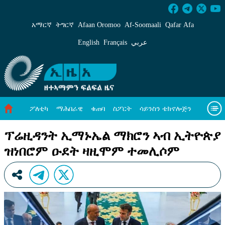
ፕሬዚዳንት ኢማኑኤል ማክሮን ኣብ ኢትዮጵያ ዝነበሮም
አማርኛ
ትግርኛ
Afaan Oromoo
Af‑Soomaali
Qafar Afa
English
Français
عربي
ፖለቲካ
ማሕበራዊ
ቁጠባ
ስፖርት
ሳይንስን ቴክኖሎጅን
ሓለዋ ኸባቢ
ዓለም ለኸዊ ዜናታት
ቪዲዮታት
ብዛዕባና
ፕሬዚዳንት ኢማኑኤል ማክሮን ኣብ ኢትዮጵያ
ዝነበሮም ዑደት ዛዚሞም ተመሊሶም