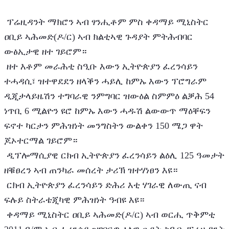
 ፕሬዚዳንት ማክሮን ኣብ ፃንሒቶም ምስ ቀዳማይ ሚኒስትር 
ዐቢይ ኣሕመድ(ዶ/ር) ኣብ ክልቲኣዊ ጉዳያት ምትሕብባር 
ውፅኢታዊ ዘተ ገይሮም።
 ዘተ እቶም መራሕቲ ስዒቡ እውን ኢትዮጵያን ፈረንሳይን 
ተሓዳሲ፣ ዝተዋደደን ዘላቕን ሓይሊ ከምኡ እውን ፕሮግራም 
ዲጂታላይዜሽን ተግባራዊ ንምግባር ዝውዕል ስምምዕ ልቓሕ 54 
ነጥቢ 6 ሚልዮን ዩሮ ከምኡ እውን ሓዱሽ ልውውጥ ማዕቐፍን 
ፍኖተ ካርታን ምሕዝነት መንግስትን ውልቀን 150 ሜጋ ዋት 
ጆኦተርማል ገይሮም።
 ዲፕሎማሲያዊ ርክብ ኢትዮጵያን ፈረንሳይን ልዕሊ 125 ዓመታት 
ዘቑፀረን ኣብ ጠንካራ መሰረት ታሪኽ ዝተሃነፀን እዩ።
 ርክብ ኢትዮጵያን ፈረንሳይን ድሕሪ እቲ ሃገራዊ ለውጢ ናብ 
ፍሉይ ስትራቴጂካዊ ምሕዝነት ዓብዩ እዩ።
 ቀዳማይ ሚኒስትር ዐቢይ ኣሕመድ(ዶ/ር) ኣብ ወርሒ ጥቅምቲ 