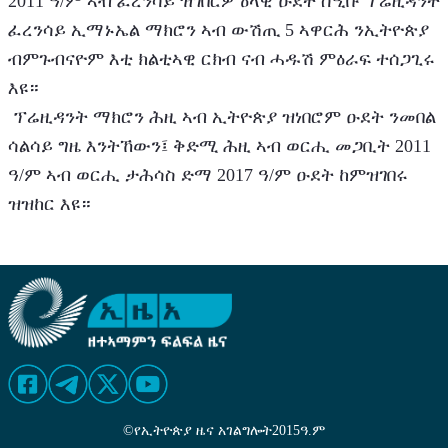
2011 ዓ/ም ኣብ ፈረንሳይ ዝገበርዎ ዕላዊ ዑደት ስዒቡ ፕሬዚዳንት 
ፈረንሳይ ኢማኑኤል ማክሮን ኣብ ውሽጢ 5 ኣዋርሕ ንኢትዮጵያ 
ብምጉብናዮም እቲ ክልቲኣዊ ርክብ ናብ ሓዱሽ ምዕራፍ ተሰጋጊሩ 
እዩ።
 ፕሬዚዳንት ማክሮን ሕዚ ኣብ ኢትዮጵያ ዝነበሮም ዑደት ንመበል 
ሳልሳይ ግዜ እንትኸውን፤ ቅድሚ ሕዚ ኣብ ወርሒ መጋቢት 2011 
ዓ/ም ኣብ ወርሒ ታሕሳስ ድማ 2017 ዓ/ም ዑደት ከምዝገበሩ 
ዝዝከር እዩ። 
©
የኢትዮጵያ ዜና አገልግሎት
2015
ዓ.ም