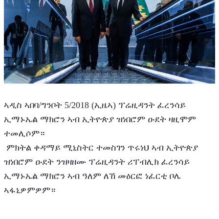
ኣዲስ ኣበባ/ግንቦት 5/2018 (ኢዜኣ) ፕሬዚዳንት ፈረንሳይ 
ኢማኑኤል ማክሮን ኣብ ኢትዮጵያ ዝነበሮም ዑደት ዛዚሞም 
ተመሊሶም።
 ምክትል ቀዳማይ ሚኒስትር ተመስገን ጥሩነህ ኣብ ኢትዮጵያ 
ዝነበሮም ዑደት ንዝዛዘሙ ፕሬዚዳንት ሪፐብሊክ ፈረንሳይ 
ኢማኑኤል ማክሮን ኣብ ዓለም ለኸ መዕርፎ ነፈርቲ ቦሌ 
ኣፋኒዎምዎም።