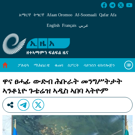
ዋና ፀሓፊ ውድብ ሕቡራት መንግሥትታት ኣንቶኒዮ ጉቴሬ
አማርኛ
ትግርኛ
Afaan Oromoo
Af‑Soomaali
Qafar Afa
English
Français
عربي
ፖለቲካ
ማሕበራዊ
ቁጠባ
ስፖርት
ሳይንስን ቴክኖሎጅን
ሓለዋ ኸባቢ
ዓለም ለኸዊ ዜናታት
ቪዲዮታት
ብዛዕባና
ዋና ፀሓፊ ውድብ ሕቡራት መንግሥትታት
ኣንቶኒዮ ጉቴሬዝ ኣዲስ ኣበባ ኣትዮም