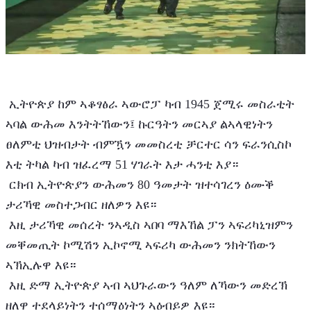
 ኢትዮጵያ ከም ኣቆፃፅራ ኣውሮፓ ካብ 1945 ጀሚሩ መስራቲት 
ኣባል ውሕመ እንትትኸውን፤ ኩርዓትን መርኣያ ልኣላዊነትን 
ፀለምቲ ህዝብታት ብምዃን መመስረቲ ቻርተር ሳን ፍራንሲስኮ 
እቲ ትካል ካብ ዝፈረማ 51 ሃገራት እታ ሓንቲ እያ።
 ርክብ ኢትዮጵያን ውሕመን 80 ዓመታት ዝተሳገረን ዕሙቕ 
ታሪኻዊ መስተጋብር ዘለዎን እዩ።
 እዚ ታሪኻዊ መሰረት ንኣዲስ ኣበባ ማእኸል ፓን ኣፍሪካኒዝምን 
መቐመጢት ኮሚሽን ኢኮኖሚ ኣፍሪካ ውሕመን ንክትኸውን 
ኣኽኢሉዋ እዩ። 
 እዚ ድማ ኢትዮጵያ ኣብ ኣህጉራውን ዓለም ለኻውን መድረኽ 
ዘለዋ ተደላይነትን ተሰማዕነትን ኣዕብይዎ እዩ።