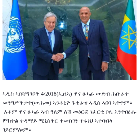
ኣዲስ ኣበባ/ግንቦት 4/2018(ኢዜኣ) ዋና ፀሓፊ ውድብ ሕቡራት 
መንግሥትታት(ውሕመ) ኣንቶኒዮ ጉቴሬዝ ኣዲስ ኣበባ ኣትዮም።
 እቶም ዋና ፀሓፊ ኣብ ዓለም ለኸ መዕርፎ ነፈርቲ ቦሌ እንትበፅሑ 
ምክትል ቀዳማይ ሚኒስትር ተመስገን ጥሩነህ ኣቀባብላ 
ገይሮምሎም።