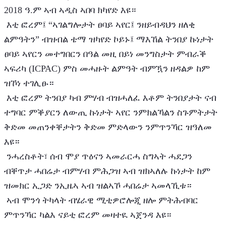
2018 ዓ.ም ኣብ ኣዲስ ኣበባ ክካየድ እዩ።
 እቲ ፎረም፤ “ኣገልግሎታት ፀባይ ኣየር፤ ንዘይብዳህን ዘለቂ 
ልምዓትን” ብዝብል ቴማ ዝካየድ ኮይኑ፤ ማእኸል ትንበያ ኩነታት 
ፀባይ ኣየርን መተግበርን በዓል መዚ በይነ መንግስታት ምብራቕ 
ኣፍሪካ (ICPAC) ምስ መሓዙት ልምዓት ብምዃን ዘዳልዎ ከም 
ዝኾነ ተገሊፁ።
 እቲ ፎረም ትንበያ ካብ ምሃብ ብዝሓለፈ እቶም ትንበያታት ናብ 
ተግባር ምቕያርን ለውጢ ኩነታት ኣየር ንምክልኻልን ስጉምትታት 
ቅድመ መጠንቀቐታትን ቅድመ ምድላውን ንምጥንኻር ዝዓለመ 
እዩ።
 ንሓረስቶት፣ ሰብ ሞያ ጥዕናን ኣመራርሓ ስግኣት ሓደጋን 
ብቐጥታ ሓበሬታ ብምሃብ ምሕጋዝ ኣብ ዝክኣለሉ ኩነታት ከም 
ዝመክር ኢጋድ ንኢዜኣ ኣብ ዝልኣኾ ሓበሬታ ኣመላኺቱ።
 ኣብ ሞንጎ ትካላት ብሄራዊ ሚቲዎሮሎጂ ዘሎ ምትሕብባር 
ምጥንኻር ካልእ ናይቲ ፎረም መዛተዪ ኣጀንዳ እዩ።