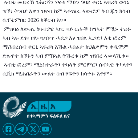
 ኣብቲ መድረኽ ንሕርሻን ሃፍቲ ማይን ዓባይ ቀርኒ ኣፍሪካ ወሳኒ 
ዝኾነ ትንበያ እዋን ዝናብ ከም ኣቆፃፅራ ኣውሮፓ ካብ ጁን ክሳብ 
ሴፕቴምበር 2026 ክቐርብ እዩ።
 ምዝባዕ ለውጢ ከባብያዊ ኣየር ናይ ርሑቕ ስግኣት ምዃኑ ተሪፉ 
ኣብ ኣፍ ደገና ዘሎ ጭቡጥ ሓደጋ እዩ ዝበለ ኢጋድ፤ እቲ ፎረም 
ማሕበረሰብ ቀርኒ ኣፍሪካ እኹል ሓበሬታ ክህልዎምን ቀዲሞም 
ድሉዋት ክኾኑን ኣብ ምኽኣል ትኹረቱ ከም ዝገበረ ኣመላኺቱ።
 ኣብቲ ፎረም፤ ሚኒስትራት፣ ትካላት ምርምር፣ ሰብኣዊ ትካላት፣ 
ሲቪክ ሚሕበራትን ውልቀ ሰብ ሃፍትን ክሳተፉ እዮም።