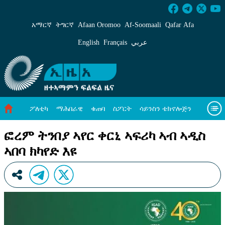
ፎረም ትንበያ ኣየር ቀርኒ ኣፍሪካ ኣብ ኣዲስ ኣበባ ክካየድ 
አማርኛ
ትግርኛ
Afaan Oromoo
Af‑Soomaali
Qafar Afa
English
Français
عربي
ፖለቲካ
ማሕበራዊ
ቁጠባ
ስፖርት
ሳይንስን ቴክኖሎጅን
ሓለዋ ኸባቢ
ዓለም ለኸዊ ዜናታት
ቪዲዮታት
ብዛዕባና
ፎረም ትንበያ ኣየር ቀርኒ ኣፍሪካ ኣብ ኣዲስ
ኣበባ ክካየድ እዩ