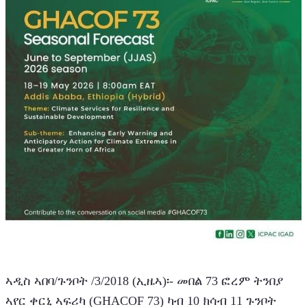
ኣዲስ ኣበባ/ጉንቦት /3/2018 (ኢዜኣ)፡- መበል 73 ፎረም ትንበያ 
ኣየር ቀርኒ ኣፍሪካ (GHACOF 73) ካብ 10 ክሳብ 11 ጉንቦት 