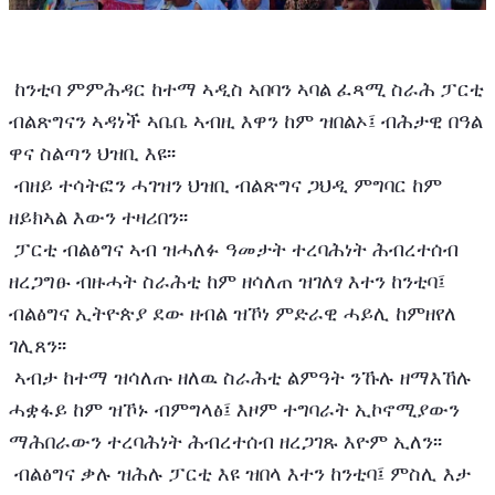
 ከንቲባ ምምሕዳር ከተማ ኣዲስ ኣበባን ኣባል ፈጻሚ ስራሕ ፓርቲ 
ብልጽግናን ኣዳነች ኣቤቤ ኣብዚ እዋን ከም ዝበልኦ፤ ብሕታዊ በዓል 
ዋና ስልጣን ህዝቢ እዩ፡፡ 
 ብዘይ ተሳትፎን ሓገዝን ህዝቢ ብልጽግና ጋህዲ ምግባር ከም 
ዘይክኣል እውን ተዛሪበን፡፡ 
 ፓርቲ ብልፅግና ኣብ ዝሓለፉ ዓመታት ተረባሕነት ሕብረተሰብ 
ዘረጋግፁ ብዙሓት ስራሕቲ ከም ዘሳለጠ ዝገለፃ እተን ከንቲባ፤ 
ብልፅግና ኢትዮጵያ ደው ዘብል ዝኾነ ምድራዊ ሓይሊ ከምዘየለ 
ገሊጸን፡፡ 
 ኣብታ ከተማ ዝሳለጡ ዘለዉ ስራሕቲ ልምዓት ንኹሉ ዘማእኸሉ 
ሓቋፋይ ከም ዝኾኑ ብምግላፅ፤ እዞም ተግባራት ኢኮኖሚያውን 
ማሕበራውን ተረባሕነት ሕብረተሰብ ዘረጋገጹ እዮም ኢለን፡፡ 
 ብልፅግና ቃሉ ዝሕሉ ፓርቲ እዩ ዝበላ እተን ከንቲባ፤ ምስሊ እታ 