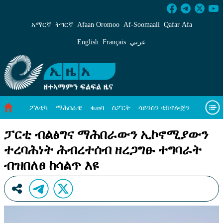
ፓርቲ ብልፅግና ማሕበራውን ኢኮኖሚያውን ተረባሕነት ሕብ
አማርኛ
ትግርኛ
Afaan Oromoo
Af‑Soomaali
Qafar Afa
English
Français
عربي
ፖለቲካ
ማሕበራዊ
ቁጠባ
ስፖርት
ሳይንስን ቴክኖሎጅን
ሓለዋ ኸባቢ
ዓለም ለኸዊ ዜናታት
ቪዲዮታት
ብዛዕባና
ፓርቲ ብልፅግና ማሕበራውን ኢኮኖሚያውን
ተረባሕነት ሕብረተሰብ ዘረጋግፁ ተግባራት
ብዝበለፀ ከሳልጥ እዩ