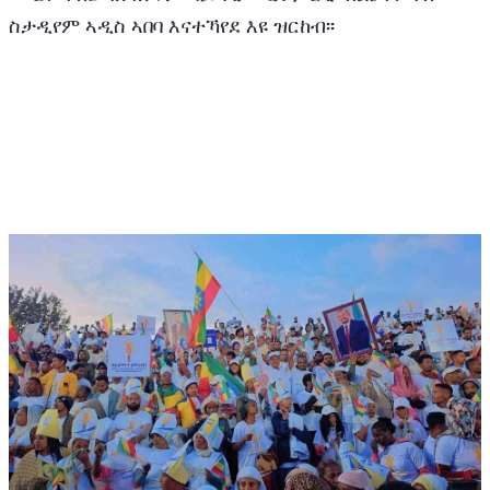
ስታዲየም ኣዲስ ኣበባ እናተኻየደ እዩ ዝርከብ፡፡ 