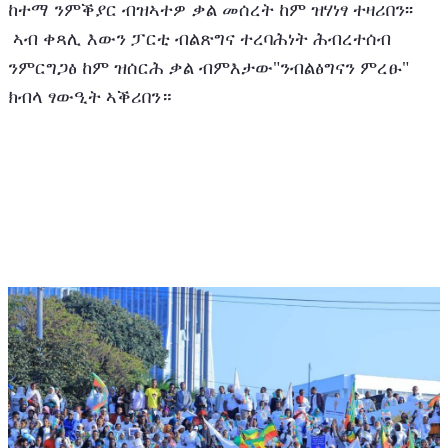
ከተማ ንምቕያር ብዝኣተዎ ቃል መሰረት ከም ዝሃነፃ ተዛሪበን፡፡ 
 ኣብ ቀጻሊ እውን ፓርቲ ብልጽግና ተረባሕነት ሕብረተሰብ 
ንምርግጋፅ ከም ዝሰርሕ ቃል ብምእታው"ንብልፅግናን ምረፁ" 
ክብላ ፃውዒት ኣቕሪበን።