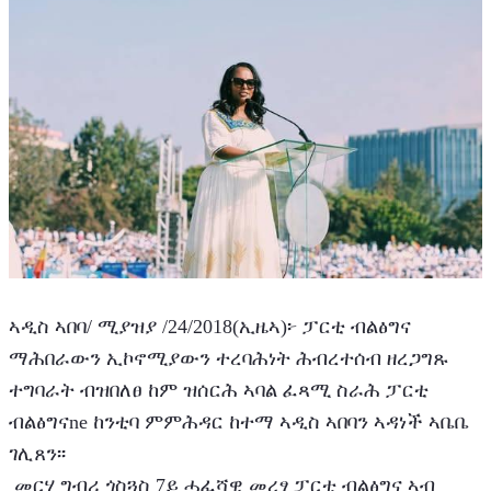
ኣዲስ ኣበባ/ ሚያዝያ /24/2018(ኢዜኣ)፦ ፓርቲ ብልፅግና 
ማሕበራውን ኢኮኖሚያውን ተረባሕነት ሕብረተሰብ ዘረጋግጹ 
ተግባራት ብዝበለፀ ከም ዝሰርሕ ኣባል ፈጻሚ ስራሕ ፓርቲ 
ብልፅግናne ከንቲባ ምምሕዳር ከተማ ኣዲስ ኣበባን ኣዳነች ኣቤቤ 
ገሊጸን፡፡
 መርሃ ግብሪ ጎስጓስ 7ይ ሓፈሻዊ መረፃ ፓርቲ ብልፅግና ኣብ 