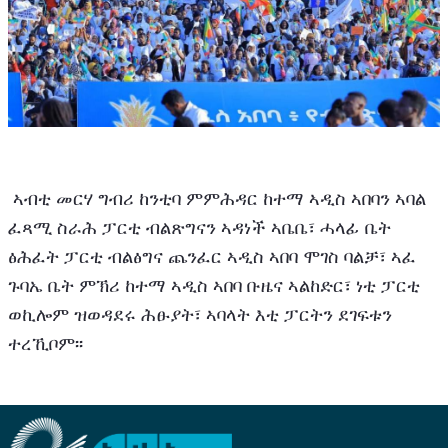
 ኣብቲ መርሃ ግብሪ ከንቲባ ምምሕዳር ከተማ ኣዲስ ኣበባን ኣባል 
ፈጻሚ ስራሕ ፓርቲ ብልጽግናን ኣዳነች ኣቤቤ፣ ሓላፊ ቤት 
ፅሕፈት ፓርቲ ብልፅግና ጨንፈር ኣዲስ ኣበባ ሞገስ ባልቻ፣ ኣፈ 
ጉባኤ ቤት ምኽሪ ከተማ ኣዲስ ኣበባ ቡዜና ኣልከድር፣ ነቲ ፓርቲ 
ወኪሎም ዝወዳደሩ ሕፁያት፣ ኣባላት እቲ ፓርትን ደገፍቱን 
ተረኺቦም፡፡