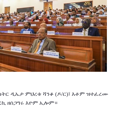
ርኪ ዘሰጋግሩ እዮም ኢሎም።