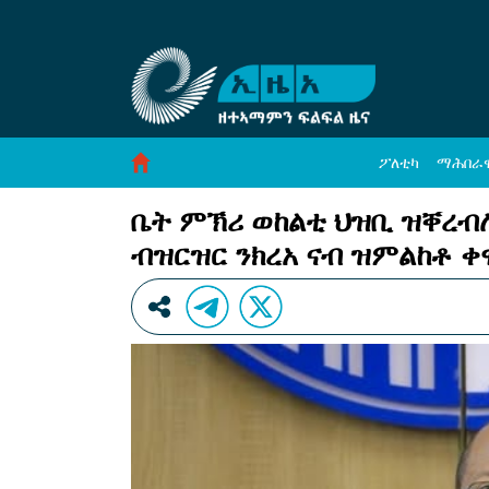
ቤት ምኽሪ ወከልቲ ህዝቢ ዝቐረብሉ ዝተፈላለዩ ረቂቕ 
Skip to Content
ፖለቲካ
ማሕበራ
ቤት ምኽሪ ወከልቲ ህዝቢ ዝቐረብ
ብዝርዝር ንክረአ ናብ ዝምልከቶ 