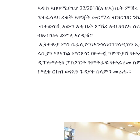
ኣዲስ ኣበባ/ሚያዝያ 22/2018(ኢዜኣ) ቤት ምኽሪ
ዝተፈላለዩ ረቂቕ ኣዋጃት መርሚሩ ብዝርዝር ን
 ብተወሳኺ እውን እቲ ቤት ምኽሪ ኣብ ዘካየዶ ስሩዕ ኣኼብኡ ሹመት ኣባላት ቦርድ ትካል ፕሬስ ኢትዮጵያ 
ብኣብዝሓ ድምፂ ኣፅዲቑ።
 ኢትዮጵያ ምስ ሴራሊዮን፣ኣንጎላ፣ባንግላዲሽን ኢስዋቲኒን ዝገበረቶ ስምምዕ ኣገልግሎት ኣየር፣ኢትዮጵያን 
ሩሲያን ማእኸል ምርምር ባዮሎጂ ንምጥያሽ ዝተፈ
ዲፕሎማቲክ ፓስፖርት ንምትራፍ ዝተፈረመ ስምም
ኮሚቴ ርክብ ወፃእን ጉዳያት ሰላምን መሪሑ።