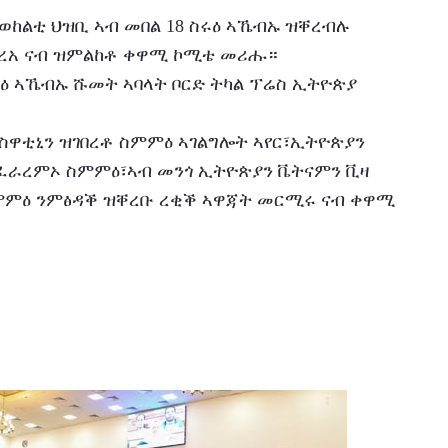
 ወከልቲ ህዝቢ ኣብ መበል 18 ስሩዕ ኣኼብኡ ዝቐረብሉ 
ክረአ ናብ ዝምልከቶ ቀዋሚ ኮሚቴ መሪሑ።
ራረምኦ ስምምዕ፣ኣብ መንጎ ኢትዮጵያን ቬትናምን ቪዛ 
ዕ ንምፅዳቕ ዝቐረቡ ረቂቕ ኣዋጃት መርሚሩ ናብ ቀዋሚ 