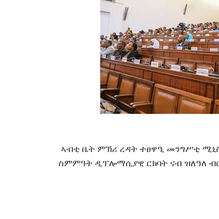
 ኣብቲ ቤት ምኽሪ ረዳት ተፀዋዒ መንግሥቲ ሚኒስትር ዲኤታ ምህረቱ ሻንቆ (ዶ/ር)፤ እቶም ዝተፈረሙ 
ስምምዓት ዲፕሎማሲያዊ ርክባት ናብ ዝለዓለ ብ