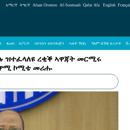
ኣዋጃት መርሚሩ ብዝርዝር ንክረአ ናብ ዝምልከቶ ቀዋሚ 
አማርኛ
ትግርኛ
Afaan Oromoo
Af‑Soomaali
Qafar Afa
English
Françai
ዊ
ቁጠባ
ስፖርት
ሳይንስን ቴክኖሎጅን
ሓለዋ ኸባቢ
ዓለም ለኸዊ ዜናታት
ቪ
ሉ ዝተፈላለዩ ረቂቕ ኣዋጃት መርሚሩ
ቀዋሚ ኮሚቴ መሪሑ