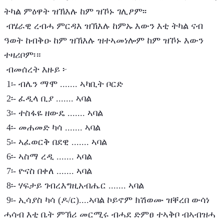
ትካል ምዕዋት ዝኽእሉ ከም ዝኾኑ ገሊፆም፡፡ 
 ብሄራዊ ረብሓ ምርዳእ ዝኽእሉ ከምኡ እውን እቲ ትካል ናብ 
ዓወት ከብቅዑ ከም ዝኽእሉ ዝተኣመነሎም ከም ዝኾኑ እውን 
ተዛሪቦም፡። 
 ብመሰረት እዙይ ፦
 1፡- ብሌን ማሞ ....... ኣካቢት ቦርድ 
 2፡- ፈዲላ ቢያ ....... ኣባል
 3፡- ተስፋዬ ዘውዴ ....... ኣባል
 4፡- መሐመድ ካሳ ....... ኣባል
 5፡- ኣፈወርቅ በደዊ ....... ኣባል
 6፡- ኣስማ ረዲ ....... ኣባል
 7፡- ዮናስ በቀለ ....... ኣባል
 8፡- ሃፍታይ ገብረእግዚአብሔር ....... ኣባል
 9፡- ኢሳያስ ካሳ (ዶ/ር)....ኣባል ኮይኖም ክሽወሙ ዝቐረበ ውሳነ 
ሓሳብ እቲ ቤት ምኽሪ መርሚሩ ብሓደ ድምፀ ተኣቅቦ ብኣብዝሓ 