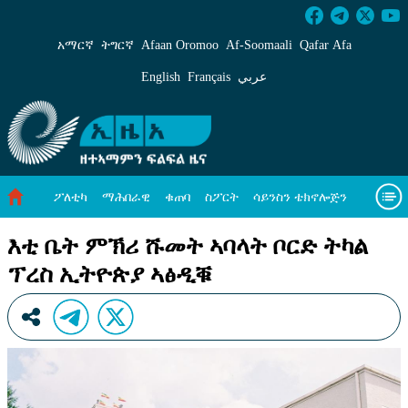
እቲ ቤት ምኽሪ ሹመት ኣባላት ቦርድ ትካል ፕረስ ኢትዮጵ
አማርኛ
ትግርኛ
Afaan Oromoo
Af‑Soomaali
Qafar Afa
English
Français
عربي
ፖለቲካ
ማሕበራዊ
ቁጠባ
ስፖርት
ሳይንስን ቴክኖሎጅን
ሓለዋ ኸባቢ
ዓለም ለኸዊ ዜናታት
ቪዲዮታት
ብዛዕባና
እቲ ቤት ምኽሪ ሹመት ኣባላት ቦርድ ትካል
ፕረስ ኢትዮጵያ ኣፅዲቑ