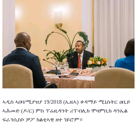
ኣዲስ ኣበባ/ሚያዝያ 19/2018 (ኢዜኣ) ቀዳማይ ሚኒስትር ዐቢይ 
ኣሕመድ (ዶ/ር) ምስ ፕሬዚዳንት ሪፐብሊክ ሞዛምቢክ ዳንኤል 
ፍራንሲስኮ ቻፖ ክልቲኣዊ ዘተ ገይሮም።