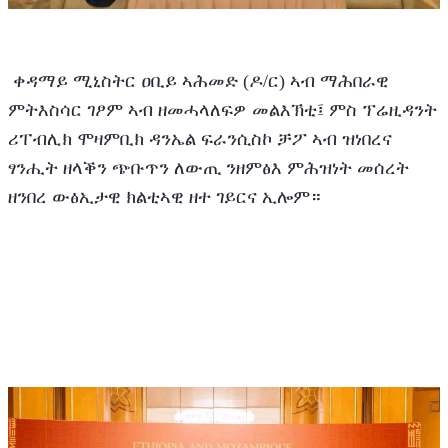
 ቀዳማይ ሚኒስትር ዐቢይ ኣሕመድ (ዶ/ር) ኣብ ማሕበራዊ 
ምትእስሳር ገፆም ኣብ ዘመሓላለፍዎ መልእኽቲ፤ ምስ ፕሬዚዳንት 
ሪፐብሊክ ሞዛምቢክ ዳንኤል ፍራንሲስኮ ቻፖ ኣብ ዝነበረና 
ፃንሒት ዘላቕን ጭቡጥን ለውጢ ንዘምፅእ ምሕዝነት መሰረት 
ዘንበረ ውፅኢታዊ ክልቲኣዊ ዘተ ገይርና ኢሎም።