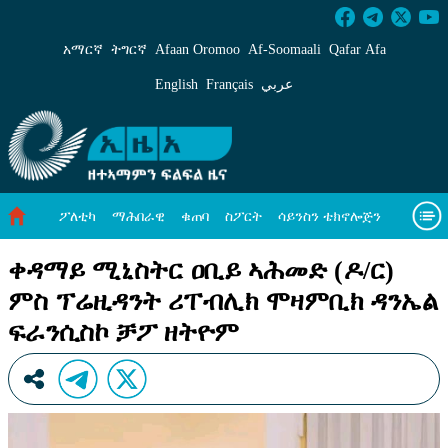
ቀዳማይ ሚኒስትር ዐቢይ ኣሕመድ (ዶ/ር) ምስ ፕሬዚዳን
አማርኛ
ትግርኛ
Afaan Oromoo
Af‑Soomaali
Qafar Afa
English
Français
عربي
ፖለቲካ
ማሕበራዊ
ቁጠባ
ስፖርት
ሳይንስን ቴክኖሎጅን
ሓለዋ ኸባቢ
ዓለም ለኸዊ ዜናታት
ቪዲዮታት
ብዛዕባና
ቀዳማይ ሚኒስትር ዐቢይ ኣሕመድ (ዶ/ር)
ምስ ፕሬዚዳንት ሪፐብሊክ ሞዛምቢክ ዳንኤል
ፍራንሲስኮ ቻፖ ዘትዮም