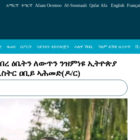
ንዝምነዩ ኢትዮጵያ ካልአይቲ ገዝኦም እያ-ቀዳማይ ሚኒስት
አማርኛ
ትግርኛ
Afaan Oromoo
Af‑Soomaali
Qafar Afa
English
Françai
ዊ
ቁጠባ
ስፖርት
ሳይንስን ቴክኖሎጅን
ሓለዋ ኸባቢ
ዓለም ለኸዊ ዜናታት
ቪ
በረ ዕቤትን ለውጥን ንዝምነዩ ኢትዮጵያ
ስትር ዐቢይ ኣሕመድ(ዶ/ር)