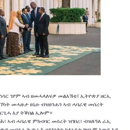
ዝኾነት መሓዙታ ፀኒዑ ብዝፀንሐን ኣብ ሓባራዊ መሰረት 
ዘርጊሓ እያ ትቕበል ኢሎም።
ጵያ መብፅሒት ጥራሕ ዘይኮነትስ ካልአይቲ ገዝኦም እውን እያ 