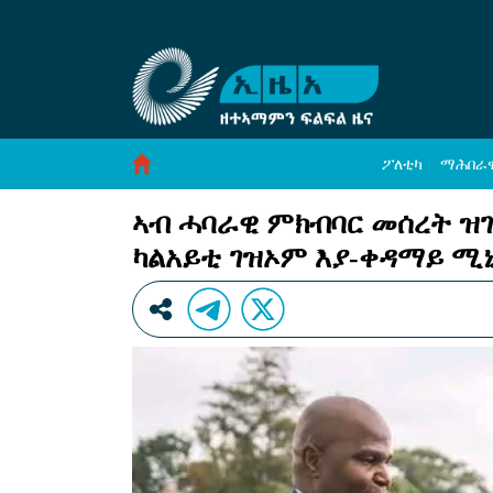
ኣብ ሓባራዊ ምክብባር መሰረት ዝገበረ ዕቤትን ለውጥን 
Skip to Content
ፖለቲካ
ማሕበራ
ኣብ ሓባራዊ ምክብባር መሰረት ዝገ
ካልአይቲ ገዝኦም እያ-ቀዳማይ ሚኒ