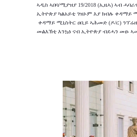
ኣዲስ ኣበባ/ሚያዝያ 19/2018 (ኢዜኣ) ኣብ ሓባ
ኢትዮጵያ ካልአይቲ ገዝኦም እያ ክብሉ ቀዳማይ ሚ
 ቀዳማይ ሚኒስትር ዐቢይ ኣሕመድ (ዶ/ር) ንፕሬዚዳንት ሪፐብሊክ ሞዛምቢክ ዳንኤል ፍራንሲስኮ ቻፖ 
መልእኽቲ እንኳዕ ናብ ኢትዮጵያ ብደሓን መፁ 