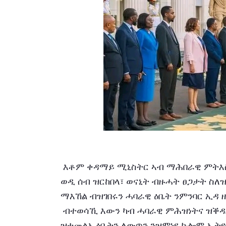
 እቶም ቀዳማይ ሚኒስትር ኣብ ማሕበራዊ ምትእስሳር ገፆም ኣብ ዘመሓላለፍዎ መልእኽቲ፤ ኢትዮጵያ ዘርኢ 
ወዲ ሰብ ዝርከበላ፣ ወናኒት ብዙሓት ፀጋታት ስለ
ማእኸል ብዝገበሩን ሓባራዊ ዕቤት ንምንባር ኢዳ 
 ብተወሳኺ እውን ካብ ሓባራዊ ምሕዝነትና ዝቕዳሕ፣ ኣብ ሓባራዊ ምክብባር መሰረት ዝገበረ፣ ብዝለዓለ ራኢ 
ዝተመልአ ዕቤትን ለውጥን ንዝምነዩ ኩሎም ኢትዮ