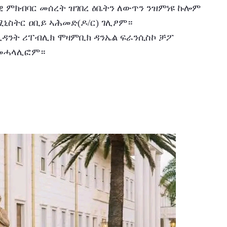
ራዊ ምክብባር መሰረት ዝገበረ ዕቤትን ለውጥን ንዝምነዩ ኩሎም 
ኒስትር ዐቢይ ኣሕመድ(ዶ/ር) ገሊፆም።
ኣመሓላሊፎም።