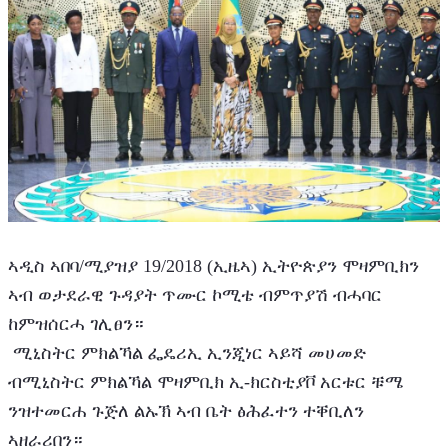
ኣዲስ ኣበባ/ሚያዝያ 19/2018 (ኢዜኣ) ኢትዮጵያን ሞዛምቢክን 
ኣብ ወታደራዊ ጉዳያት ጥሙር ኮሚቴ ብምጥያሽ ብሓባር 
ከምዝሰርሓ ገሊፀን።
 ሚኒስትር ምክልኻል ፌዴሪኢ ኢንጂነር ኣይሻ መሀመድ 
ብሚኒስትር ምክልኻል ሞዛምቢክ ኢ-ክርስቲያቮ አርቱር ቹሜ 
ንዝተመርሐ ጉጅለ ልኡኽ ኣብ ቤት ፅሕፈተን ተቐቢለን 
ኣዘራሪበን።