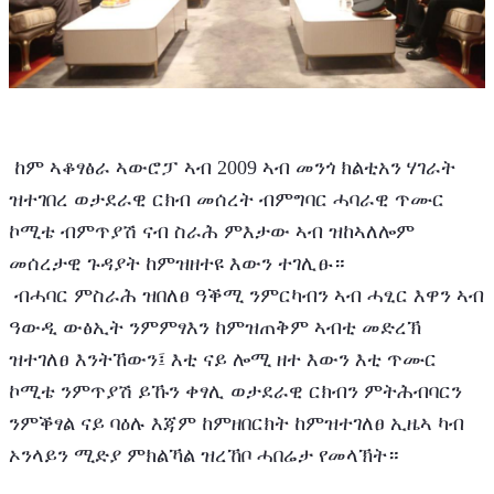
 ከም ኣቆፃፅራ ኣውሮፓ ኣብ 2009 ኣብ መንጎ ክልቲአን ሃገራት 
ዝተገበረ ወታደራዊ ርክብ መሰረት ብምግባር ሓባራዊ ጥሙር 
ኮሚቴ ብምጥያሽ ናብ ስራሕ ምእታው ኣብ ዝከኣለሎም 
መሰረታዊ ጉዳያት ከምዝዘተዩ እውን ተገሊፁ።
 ብሓባር ምስራሕ ዝበለፀ ዓቕሚ ንምርካብን ኣብ ሓፂር እዋን ኣብ 
ዓውዲ ውፅኢት ንምምፃእን ከምዝጠቅም ኣብቲ መድረኽ 
ዝተገለፀ እንትኸውን፤ እቲ ናይ ሎሚ ዘተ እውን እቲ ጥሙር 
ኮሚቴ ንምጥያሽ ይኹን ቀፃሊ ወታደራዊ ርክብን ምትሕብባርን 
ንምቕፃል ናይ ባዕሉ እጃም ከምዘበርክት ከምዝተገለፀ ኢዜኣ ካብ 
ኦንላይን ሚድያ ምክልኻል ዝረኸቦ ሓበሬታ የመላኽት።