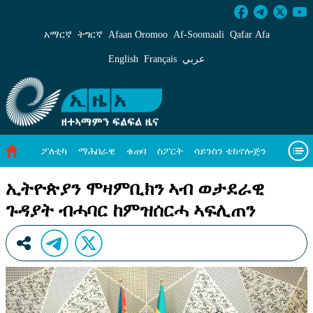
ኢትዮጵያን ሞዛምቢክን ኣብ ወታደራዊ ጉዳያት ብሓባር 
አማርኛ
ትግርኛ
Afaan Oromoo
Af‑Soomaali
Qafar Afa
English
Français
عربي
ፖለቲካ
ማሕበራዊ
ቁጠባ
ስፖርት
ሳይንስን ቴክኖሎጅን
ሓለዋ ኸባቢ
ዓለም ለኸዊ ዜናታት
ቪዲዮታት
ብዛዕባና
ኢትዮጵያን ሞዛምቢክን ኣብ ወታደራዊ
ጉዳያት ብሓባር ከምዝሰርሓ ኣፍሊጠን