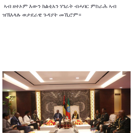
 ኣብ ዘተኦም እውን ክልቲአን ሃገራት ብሓባር ምስራሕ ኣብ 
ዝኽእላሉ ወታደራዊ ጉዳያት መኺሮም።