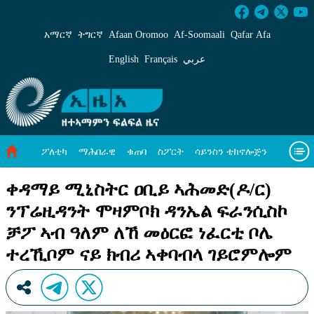
ቀዳማይ ሚኒስትር ዐቢይ ኣሕመድ(ዶ/ር) ንፕሬዚዳንት ሞ
አማርኛ
ትግርኛ
Afaan Oromoo
Af‑Soomaali
Qafar Afa
English
Français
عربي
ፖለቲካ
ማሕበራዊ
ቁጠባ
ስፖርት
ሳይንስን ቴክኖሎጅን
ሓለዋ ኸባቢ
ዓለም ለኸዊ ዜናታት
ቪዲዮታት
ብዛዕባና
ቀዳማይ ሚኒስትር ዐቢይ ኣሕመድ(ዶ/ር)
ንፕሬዚዳንት ሞዛምቦክ ዳንኤል ፍራንሲስኮ
ቻፖ ኣብ ዓለም ለኸ መዕርፎ ነፈርቲ ቦሌ
ተረኺቦም ናይ ክብሪ ኣቀባብላ ገይሮምሎም