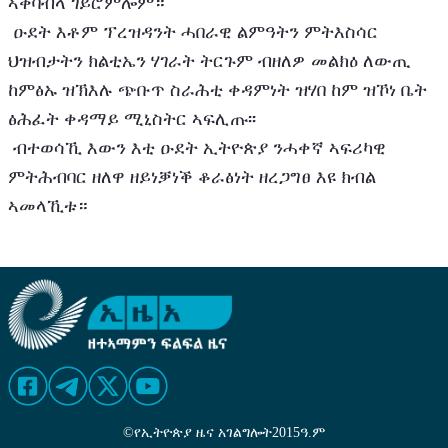
ኣቀባብላ ገይሮምሎም።
 ዑደት እቶም ፕረዝዳንት ሓበራዊ ልምዓትን ምትእስሳር 
ህዝብታትን ክልቲኤን ሃገራት ትርጉም ብዘለዎ መልክዕ ለውጢ 
ከምፅኡ ዝኽእሉ ጭቡጥ ስራሕቲ ቀዳምነት ዝሃበ ከም ዝኾነ ቤት 
ፅሕፈት ቀዳማይ ሚኒስትር ኣፍሊጡ፡፡ 
 ብተወሳኺ እውን እቲ ዑደት ኢትዮጵያ ንሓቀኛ ኣፍሪካዊ 
ምትሕብባር ዘለዋ ዘይነቓነቕ ቆራፅነት ዘረጋግፀ እዩ ክብል 
ኣመላኺቱ።
©
የኢትዮጵያ ዜና አገልግሎት
2015
ዓ.ም