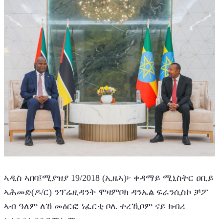
‎ኣዲስ ኣበባ፤ሚያዝያ 19/2018 (ኢዜኣ)፦ ቀዳማይ ሚኒስትር ዐቢይ 
ኣሕመድ(ዶ/ር) ንፕሬዚዳንት ሞዛምቦክ ዳንኤል ፍራንሲስኮ ቻፖ 
ኣብ ዓለም ለኸ መዕርፎ ነፈርቲ ቦሌ ተረኺቦም ናይ ክብሪ 