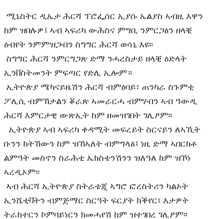
 ሚኒስትር ዲኤታ ሕርሻ ፕሮፌሰር ኢያሱ ኤልያስ ኣብዚ እዋን 
ከም ዝበሉዎ፤ ኣብ ኣፍሪካ ውሕስና ምግቢ ንምርጋፅን ዘላቒ 
ዕብየት ንምምዝጋብን ስግግር ሕርሻ ወሳኒ እዩ፡፡
 ስግግር ሕርሻ ንምርግጋጽ ድማ ንሓረስታይ ዘላቒ ዕድላት 
ኢንቨስትመንት ምፍጣር የድሊ ኢሎም። 
 ኢትዮጵያ ሜካናይዜሽን ሕርሻ ብምዕባይ፣ ጠንካራ ስጉምቲ 
ፖሊሲ ብምኽታልን ቖራጽ ኣመራርሓ ብምሃብን ኣብ ዓውዲ 
ሕርሻ እምርታዊ ውጽኢት ከም ዘመዝገበት ገሊፆም፡፡ 
  ኢትዮጵያ ኣብ ኣፍሪካ ቀዳሚት መፍረይት ስርናይን ለኣኺት 
ቡንን ክትኸውን ከም ዝኸኣለት ብምግላፅ፤ ነዚ ድማ ኣበርክቶ 
ልምዓት መስኖን ስራሕቲ ኤክስቴንሽንን ዝለዓለ ከም ዝኾነ 
ኣረዲኦም፡፡ 
 ኣብ ሕርሻ ኢትዮጵያ ስትራቴጂ ኣግሮ ፎረስትሪን ካልኦት 
ኢንሼቲቫትን ብምጅማር ስርዓት ፍርያት ክቕየር፣ እታዎት 
ትራክተርን ኮምባይነርን ክመሓየሽ ከም ዝተገበረ ገሊፆም፡፡ 