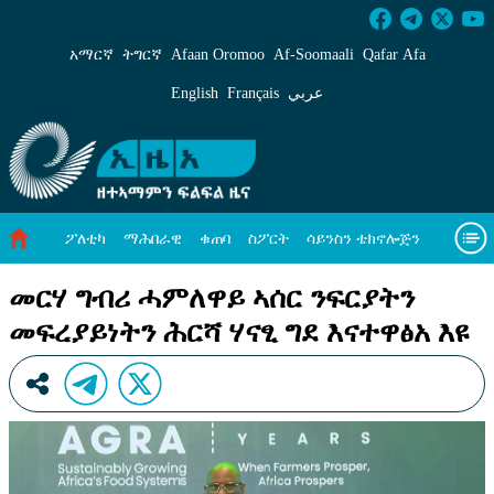
መርሃ ግብሪ ሓምለዋይ ኣሰር ንፍርያትን መፍረያይነትን ሕር
አማርኛ
ትግርኛ
Afaan Oromoo
Af‑Soomaali
Qafar Afa
English
Français
عربي
ፖለቲካ
ማሕበራዊ
ቁጠባ
ስፖርት
ሳይንስን ቴክኖሎጅን
ሓለዋ ኸባቢ
ዓለም ለኸዊ ዜናታት
ቪዲዮታት
ብዛዕባና
መርሃ ግብሪ ሓምለዋይ ኣሰር ንፍርያትን
መፍረያይነትን ሕርሻ ሃናፂ ግደ እናተዋፅአ እዩ