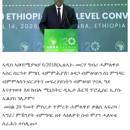
ኣዲስ ኣበባ፤ሚያዝያ 6/2018(ኢዜኣ)፡- መርሃ ግብሪ ሓምለዋይ 
ኣሰር ስርዓተ ምግቢ ብምምሕያሽ፣ ዕዳጋ ብምዕባይን ስነ ምግዳር 
ብምምላስን ፍርያትን መፍረያይነትን ብምዕባይ ሃናጺ ግደ 
እናተፃወተ እዩ ክብሉ ሚኒስትር ዲኤታ ሕርሻ ፕሮፌሰር ኢያሱ 
ኤልያስ ገሊፆም፡፡ 
 መበል 20 ዓመት ምስረታ ጥምረት ሓምለዋይ ቃልሲ ኣፍሪካ /
ኣግራ/ ምኽንያት ብምግባር ዘተ ላዕለዎት ሰብ ሞያን ሓለፍቲ 
ስራሕን ተሳሊጡ፡፡ 