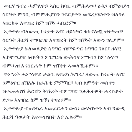
 መርሃ ግብሪ ሓምለዋይ ኣሰር ከባቢ ብምሕላው፣ ዕዳጋ ብምዕባይን 
ስርዓተ ምግቢ ብምምሕያሽን ንፍርያትን መፍረያይነትን ዝለዓለ 
ኣበርክቶ እናገበረ ከም ዝኾነ ሓቢሮም፡፡ 
 ኢትዮጵ ብለውጢ ኩነታት ኣየር ዘይስዓር ቴክኖሎጂ ዝተዓጠቐ 
ስርዓት ሕርሻ ተግባራዊ እናገበረት ከም ዝኾነት እውን ገሊፆም፡፡ 
 ኢትዮጵያ ኩለመደያዊ ስግግር ብምፍጣር ስግግር ገጸር፣ ዘላቒ 
ኢኮኖሚያዊ ዕብየትን ምርግጋፅ ውሕስና ምግብን ከም ዕላማ 
ብምሓዝ እናሰርሐት ከም ዝኾነት ኣመላኺቶም፡። 
 ጥምረት ሓምላዋይ ቃልሲ ኣፍሪካ /ኣግራ/ ለውጢ ኩነታት ኣየር 
ንምፅዋር ዘኽእሉ ስራሕቲ ምምኻር፣ ኣብ ልምዓት መስኖን 
ዝተመሓየሸ ሕርሻን ትኹረት ብምግባር ንታሕተዎት ሓረስቶት 
ድጋፍ እናገበረ ከም ዝኾነ ተዛሪቦም፡፡ 
 ኢትዮጵያ ብጠንካራ ኣመራርሓን ውሳነ ውሃብነትን ኣብ ዓውዲ 
ሕርሻ ዓወታት እናመዝገበት እያ ኢሎም፡፡