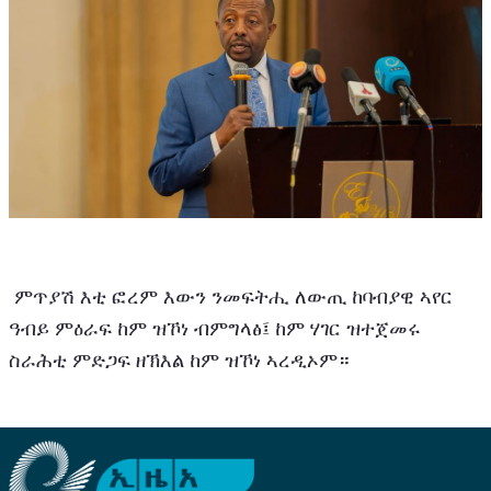
 ምጥያሽ እቲ ፎረም እውን ንመፍትሒ ለውጢ ከባብያዊ ኣየር 
ዓብይ ምዕራፍ ከም ዝኾነ ብምግላፅ፤ ከም ሃገር ዝተጀመሩ 
ስራሕቲ ምድጋፍ ዘኽእል ከም ዝኾነ ኣረዲኦም።