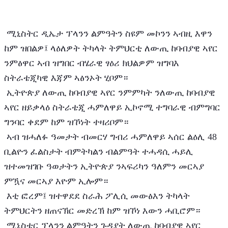
 ሚኒስትር ዲኤታ ፕላንን ልምዓትን ስዩም መኮንን ኣብዚ እዋን 
ከም ዝበልዎ፤ ላዕለዎት ትካላት ትምህርቲ ለውጢ ከባብያዊ ኣየር 
ንምፅዋር ኣብ ዝግበር ብሄራዊ ፃዕሪ ክህልዎም ዝግባእ 
ስትራቴጂካዊ እጃም ኣፅንኦት ሂቦም።
 ኢትዮጵያ ለውጢ ከባብያዊ ኣየር ንምምካት ንለውጢ ከባብያዊ 
ኣየር ዘይቃላዕ ስትራቴጂ ሓምለዋይ ኢኮኖሚ ተግባራዊ ብምግባር 
ግንባር ቀደም ከም ዝኾነት ተዛሪቦም።
 ኣብ ዝሓለፉ ዓመታት ብመርሃ ግብሪ ሓምለዋይ ኣሰር ልዕሊ 48 
ቢልዮን ፈልስታት ብምትካልን ብልምዓት ተሓዳሲ ሓይሊ 
ዝተመዝገቡ ዓወታትን ኢትዮጵያ ንኣፍሪካን ዓለምን መርኣያ 
ምዃና መርኣያ እዮም ኢሎም።
 እቲ ፎረም፤ ዝተዋደደ ስራሕ ፖሊሲ መውፅእን ትካላት 
ትምህርትን ዘጠናኽር መድረኽ ከም ዝኾነ እውን ሓቢሮም።
 ሚኒስቴር ፕላንን ልምዓትን ጉዳያት ለውጢ ከባብያዊ ኣየር 