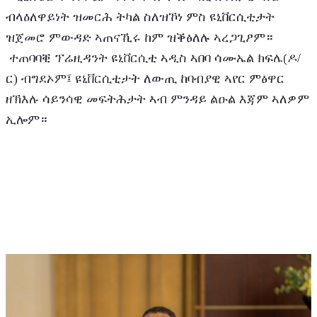
ብላዕለዋይነት ዝመርሕ ትካል ስለዝኾነ ምስ ዩኒቨርሲቲታት 
ዝጀመሮ ምውዳድ ኣጠናኺሩ ከም ዝቕፅለሉ ኣረጋጊፆም።
 ተጠባባቒ ፕሬዚዳንት ዩኒቨርሲቲ ኣዲስ ኣበባ ሳሙኤል ክፍሌ(ዶ/
ር) ብግደኦም፤ ዩኒቨርሲቲታት ለውጢ ከባብያዊ ኣየር ምፅዋር 
ዘኽእሉ ሳይንሳዊ መፍትሕታት ኣብ ምንዳይ ልዑል እጃም ኣለዎም 
ኢሎም።