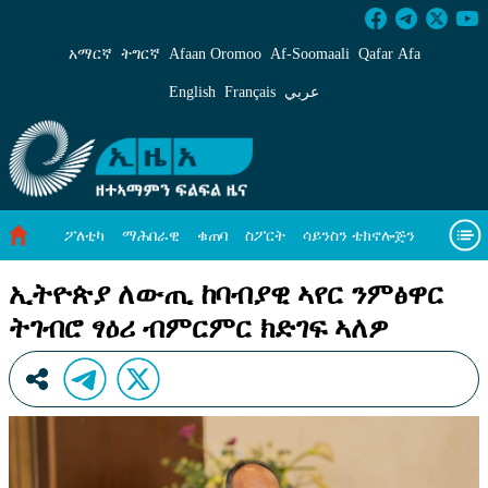
ኢትዮጵያ ለውጢ ከባብያዊ ኣየር ንምፅዋር ትገብሮ ፃዕሪ 
አማርኛ
ትግርኛ
Afaan Oromoo
Af‑Soomaali
Qafar Afa
English
Français
عربي
ፖለቲካ
ማሕበራዊ
ቁጠባ
ስፖርት
ሳይንስን ቴክኖሎጅን
ሓለዋ ኸባቢ
ዓለም ለኸዊ ዜናታት
ቪዲዮታት
ብዛዕባና
ኢትዮጵያ ለውጢ ከባብያዊ ኣየር ንምፅዋር
ትገብሮ ፃዕሪ ብምርምር ክድገፍ ኣለዎ