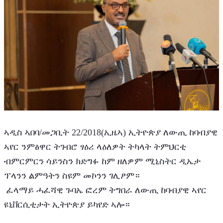
ኣዲስ ኣበባ/መጋቢት 22/2018(ኢዜኣ) ኢትዮጵያ ለውጢ ከባብያዊ 
ኣየር ንምፅዋር ትገብሮ ፃዕሪ ላዕለዎት ትካላት ትምህርቲ 
ብምርምርን ሳይንስን ክድግፉ ከም ዘለዎም ሚኒስትር ዲኤታ 
ፕላንን ልምዓትን ስዩም መኮንን ገሊፆም።
 ፈላማይ ሓፈሻዊ ጉባኤ ፎረም ትግበራ ለውጢ ከባብያዊ ኣየር 
ዩኒቨርሲቲታት ኢትዮጵያ ይካየድ ኣሎ።