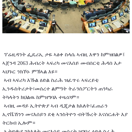
 ፕሬዚዳንት ፌዴሪኢ ታዬ ኣፅቀ ስላሴ ኣብዚ እዋን ከምዝበልዎ፤ 
ኣጀንዳ 2063 ሕብረት ኣፍሪካ መናእሰይ መብሰርቲ ሕዳሰ እታ 
ኣህጉር ንክኾኑ ምኽኣል እዩ።
 ኣብ ኣፍሪካ እኹል ዕድል ስራሕ ዝፈጥሩ ኣፍረይቲ 
ኢንዱስትሪታት፣መሰረተ ልምዓት ትራንስፖርትን ጠንካራ 
ትካላትን ክህልዉ ከምዝግባእ ተዛሪቦም።
 ኣብዚ መዳይ ኢትዮጵያ ኣብ ዲጂታል ክእለት፣ፈጠራን 
ኢኖቬሽንን መናእሰይን ደቂ ኣንስትዮን ብትኹረት እናሰርሐት እያ 
ትርከብ ኢሎም።
 ኢትዮጵያ ንክእለት መናእሰይ መሰረት ዝገበረ ዕድል ስራሕ 