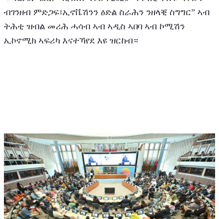
ብገንዘብ ምድጋፍ፣ኢኖቬሽንን ዕድል ስራሕን ንዘላቒ ስግግር” ኣብ 
ትሕቲ ዝብል መሪሕ ሓሳብ ኣብ ኣዲስ ኣበባ ኣብ ኮሚሽን 
ኢኮኖሚክ ኣፍሪካ እናተኻየደ እዩ ዝርከብ።