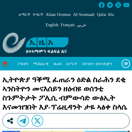
ኢትዮጵያ ዓቕሚ ፈጠራን ዕድል ስራሕን ደቂ ኣንስትዮን 
አማርኛ
ትግርኛ
Afaan Oromoo
Af‑Soomaali
Qafar Afa
English
Français
عربي
ፖለቲካ
ማሕበራዊ
ቁጠባ
ስፖርት
ሳይንስን ቴክኖሎጅን
ሓለዋ ኸባቢ
ዓለም ለኸዊ ዜናታት
ቪዲዮታት
ብዛዕባና
ኢትዮጵያ ዓቕሚ ፈጠራን ዕድል ስራሕን ደቂ
ኣንስትዮን መናእሰይን ዘዕብዩ ወሰንቲ
ስጉምትታት ፖሊሲ ብምውሳድ ውፅኢት
እናመዝገበት እያ-ፕሬዚዳንት ታዬ ኣፅቀ ስላሴ