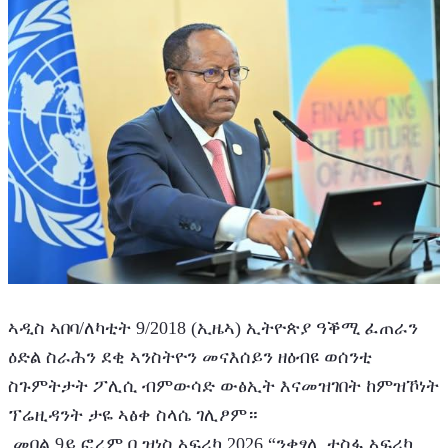
ኣዲስ ኣበባ/ለካቲት 9/2018 (ኢዜኣ) ኢትዮጵያ ዓቕሚ ፈጠራን 
ዕድል ስራሕን ደቂ ኣንስትዮን መናእሰይን ዘዕብዩ ወሰንቲ 
ስጉምትታት ፖሊሲ ብምውሳድ ውፅኢት እናመዝገበት ከምዝኾነት 
ፕሬዚዳንት ታዬ ኣፅቀ ስላሴ ገሊፆም።
 መበል 9ይ ፎረም ቢዝነስ ኣፍሪካ 2026 “ንቀፃሊ ተስፋ ኣፍሪካ 