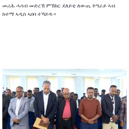
መሪሕ ሓሳብ መድረኽ ምኽክር ደለይቲ ለውጢ ትግራይ ኣብ 
ከተማ ኣዲስ ኣበባ ተኻይዱ።