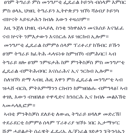
 ፀገም ትግራይ ምስ መንግሥቲ ፌዴራል ኮይንካ ብሰላም እምበር 
ምስ ፀላኢ ህዝቢ ትግራይን ኢትዮጵያን ዝኾነ ሻዕብያ ኮይንካ 
ብኵናት ኣይፍታሕን ክብሉ እውን ተዛሪቦም።
 እዚ ጉጅለ ህዝቢ ብሓይሊ ስንቂ ንከዋፅእን መናእሰይ እናገፈፈ 
ናብ ኵናት ንምእታውን እናሰርሐ እዩ ዝርከብ ኢሎም።
 መንግሥቲ ፌዴራል ስምምዕ ሰላም ፕሪቶሪያ ከኽብር ይኹን 
ፀገም ትግራይ ክፈትሕ ሓላፍነቱ ከምዝኾነ ብምሕባር፤ ኣብ 
ትግራይ ዘሎ ፀገም ንምፍታሕ ከም ምንቅስቓስ ምስ መንግሥቲ 
ፌዴራል ብምትሕብባር እናሰራሕና ኢና ንርከብ ኢሎም።
 ስለዝኾነ ድማ ኣብዚ ሕዚ እዋን ምስ ፌዴራል መንግሥቲ ኣብ 
ዝሓሸ ብርኪ ምትእምማንን ርክብን ከምዝበፅሑ ብምግላፅ፤ ኣብ 
ቀፃሊ እውን ብዝበለፀ ተዋዲድና ክንሰርሕ ኢና ክብሉ መልእኽቲ 
ኣመሓላሊፎም።
 ኣብቲ ምንቅስቓስ ደለይቲ ለውጢ ትግራይ ዘዳለዎ መድረኽ፤ 
ተደራደርቲ ስምምዕ ሰላም ፕሪቶሪያ ዝኾኑ ነበር ኢታማዦር 
ሹም ሓይልታት ሰራዊት ፌዴሪኢ ሌ/ጀነራል ፃድቃን ገ/ትንሳኤን 