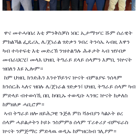
 ዋና መተሓባበሪ እቲ ምንቅስቓስ ነበር ኢታማዦር ሹም ሰራዊት 
ምክልኻል ፌዴሪኢ ሌ/ጀነራል ፃድቃን ገብረ ትንሳኤ ኣብዚ እዋን 
ካብ ተሳተፍቲ እቲ መድረኽ ንዝተልዓሉ ሕቶታት ኣብ ዝሃብዎ 
መብራህርሂ፤ መላእ ህዝቢ ትግራይ ደላይ ሰላምን እምቢ ንኵናት 
ዝበለን እዩ ኢሎም።
 ከም ህዝቢ ክንድሕን እንተኾይንና ኵናት ብምፅያፍ ንሰላም 
ክንሰርሕ ኣለና ዝበሉ ሌ/ጀነራል ፃድቃን፤ ህዝቢ ትግራይ ሰላም ካብ 
ምድላይ ብተወሳኺ በቢ ከባቢኡ ተወዲቡ ኣንፃር ኵናት ክቃለስ 
ከምዘለዎ ሓቢሮም።
 ኣብ ትግራይ ዘሎ ዘይሕጋዊ ጉጅለ ምስ ሻዕብያን ካልኦት ፀረ 
ሰላም ሓይልታትን ኮይኑ ንስምምዕ ሰላም ፕሪቶሪያ ብምፍራስ 
ኵናት ንምጅማር ምድላዉ ወዲኡ ከምዝርከብ ገሊፆም።