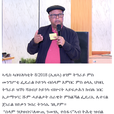
ኣዲስ ኣበባ/ለካቲት 8/2018 (ኢዜኣ) ፀገም ትግራይ ምስ 
መንግሥቲ ፌዴራል ኮይንካ ብሰላም እምበር ምስ ፀላኢ ህዝቢ 
ትግራይ ዝኾነ ሻዕብያ ኮይንካ ብኵናት ኣይፍታሕን ክብሉ ነበር 
ኢታማዦር ሹም ሓይልታት ሰራዊት ምክልኻል ፌዴሪኢ ሌተናል 
ጀነራል ፃድቃን ገብረ ትንሳኤ ገሊፆም።
 “ሰላም ንህዝብና፣ለውጢ ንመፃኢ ተስፋና”ኣብ ትሕቲ ዝብል 