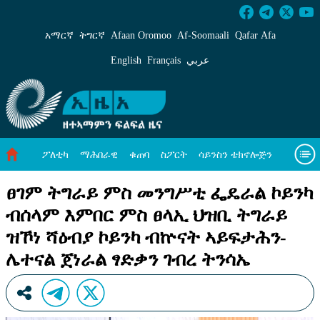
ፀገም ትግራይ ምስ መንግሥቲ ፌዴራል ኮይንካ ብሰላም እ
አማርኛ
ትግርኛ
Afaan Oromoo
Af‑Soomaali
Qafar Afa
English
Français
عربي
ፖለቲካ
ማሕበራዊ
ቁጠባ
ስፖርት
ሳይንስን ቴክኖሎጅን
ሓለዋ ኸባቢ
ዓለም ለኸዊ ዜናታት
ቪዲዮታት
ብዛዕባና
ፀገም ትግራይ ምስ መንግሥቲ ፌዴራል ኮይንካ
ብሰላም እምበር ምስ ፀላኢ ህዝቢ ትግራይ
ዝኾነ ሻዕብያ ኮይንካ ብኵናት ኣይፍታሕን-
ሌተናል ጀነራል ፃድቃን ገብረ ትንሳኤ