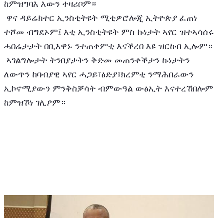
ከምዝግባእ እውን ተዛሪቦም።
 ዋና ዳይሬክተር ኢንስቲትዩት ሚቲዎሮሎጂ ኢትዮጵያ ፈጠነ 
ተሾመ ብግደኦም፤ እቲ ኢንስቲትዩት ምስ ኩነታት ኣየር ዝተኣሳሰሩ 
ሓበሬታታት በቢእዋኑ ንተጠቀምቲ እናቕረበ እዩ ዝርከብ ኢሎም።
 ኣገልግሎታት ትንበያታትን ቅድመ መጠንቀቕታን ኩነታትን 
ለውጥን ከባብያዊ ኣየር ሓጋይ፣ፅድያ፣ክረምቲ ንማሕበራውን 
ኢኮኖሚያውን ምንቅስቓሳት ብምውዓል ውፅኢት እናተረኸበሎም 
ከምዝኾነ ገሊፆም።