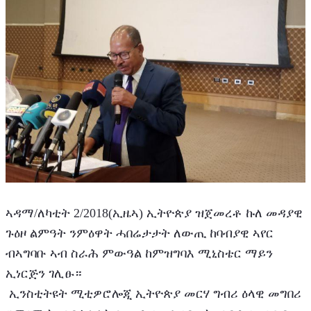
ኣዳማ/ለካቲት 2/2018(ኢዜኣ) ኢትዮጵያ ዝጀመረቶ ኩለ መዳያዊ 
ጉዕዞ ልምዓት ንምዕዋት ሓበሬታታት ለውጢ ከባብያዊ ኣየር 
ብኣግባቡ ኣብ ስራሕ ምውዓል ከምዝግባእ ሚኒስቴር ማይን 
ኢነርጅን ገሊፁ።
 ኢንስቲትዩት ሚቲዎሮሎጂ ኢትዮጵያ መርሃ ግብሪ ዕላዊ መግበሪ 