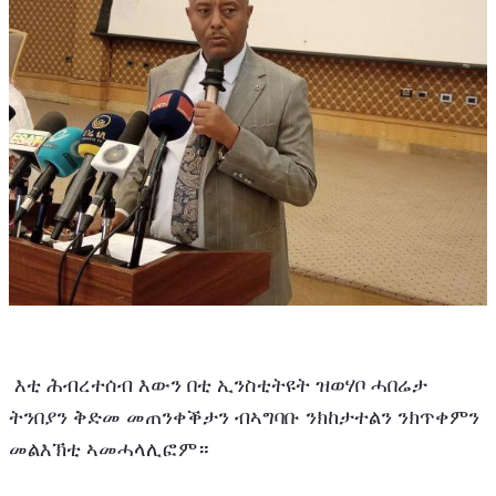
 እቲ ሕብረተሰብ እውን በቲ ኢንስቲትዩት ዝወሃቦ ሓበሬታ 
ትንበያን ቅድመ መጠንቀቕታን ብኣግባቡ ንክከታተልን ንክጥቀምን 
መልእኽቲ ኣመሓላሊፎም።