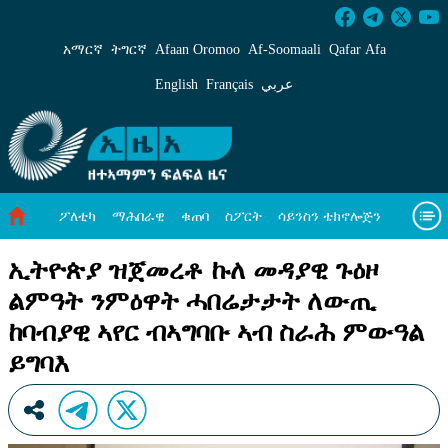
ኢትዮጵያ ዝጀመረቶ ኩለ መዳያዊ ጉዕዞ ልምዓት ንምዕዋ
አማርኛ
ትግርኛ
Afaan Oromoo
Af‑Soomaali
Qafar Afa
English
Français
عربي
ፖለቲካ
ማሕበራዊ
ቁጠባ
ስፖርት
ሳይንስን ቴክኖሎጅን
ሓለዋ ኸባቢ
ዓለም ለኸዊ ዜናታት
ቪዲዮታት
ብዛዕባና
ኢትዮጵያ ዝጀመረቶ ኩለ መዳያዊ ጉዕዞ
ልምዓት ንምዕዋት ሓበሬታታት ለውጢ
ከባብያዊ ኣየር ብኣግባቡ ኣብ ስራሕ ምውዓል
ይግባእ