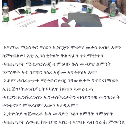
 ኣማኻሪ ሚኒስትር ማይን ኢነርጅን ሞቱማ መቃሳ ኣብዚ እዋን 
ከምዝበልዎ፤ እቲ ኢንስቲትዩት ቅልጣፈን ተኣማንነትን 
ሓበሬታታት ሚቲዎሮሎጂ ብምዕባይ ኩለ መዳያዊ ልምዓት 
ንምዕዋት ኣብ ዝግበር ፃዕሪ እጃሙ እናተዋፅአ እዩ።
 እቶም ሓበሬታታት ሚቲዎሮሎጂ ንዓውድታት ግብርና፣ማይን 
ኢነርጅን፣ትራንስፖርት፣ሓለዋ ከባብን ኣመራርሓ 
ሓደጋን፣ኢንሹራንስን ኢንዱስትሪታትን ብሳይንሳዊ መንገድታት 
ተንቲኖም ምቕራቦም እውን ኣረዲኦም።
 ኢትዮጵያ ዝጀመረቶ ኩለ መዳያዊ ጉዕዞ ልምዓት ንምዕዋት 
ሓበሬታታት ለውጢ ከባብያዊ ኣየር ብኣግባቡ ኣብ ስራሕ ምውዓል 