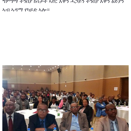
ግምገማ ትንበያ ኩነታት ኣየር እዋን ሓጋይን ትንበያ እዋን ፅድያን 
ኣብ ኣዳማ የካይድ ኣሎ።