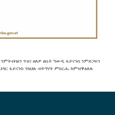
ህዳር ፋይናንስ ንክህሉ ብትግሃት ምስርሑ ከምዝቕፅለሉ 