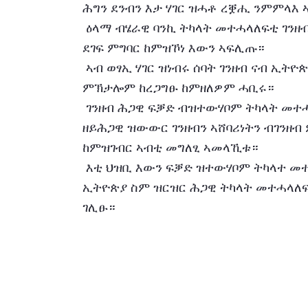
ሕግን ደንብን እታ ሃገር ዝሓቶ ረቛሒ ንምምላእ
 ዕላማ ብሄራዊ ባንኪ ትካላት መተሓላለፍቲ ገንዘብ ብግልፅን እቲ ሕጊ ብዝፈቕዶ መሰረትን ጥራሕ ንክሰርሑ 
ደገፍ ምግባር ከምዝኾነ እውን ኣፍሊጡ።
 ኣብ ወፃኢ ሃገር ዝነብሩ ሰባት ገንዘብ ናብ ኢትዮጵያ ኣብ ዘመሓላለፍሉ እዋን ሕጋውን ግልፅን ዝኾነ ኣካይዳ 
ምኽታሎም ከረጋግፁ ከምዘለዎም ሓቢሩ።
 ገንዘብ ሕጋዊ ፍቓድ ብዝተውሃቦም ትካላት መተሓላለፍቲ ገንዘብ ምልኣኽ እቲ ገንዘብ ድሕንነቱ ተሓልዩን 
ዘይሕጋዊ ዝውውር ገንዘብን ኣሸባሪነትን ብገንዘብ 
ከምዝገብር ኣብቲ መግለፂ ኣመላኺቱ።
 እቲ ህዝቢ እውን ፍቓድ ዝተውሃቦም ትካላተ መተሓላለፍቲ ገንዘብ ፈልዩ ንምፍላጥ ንክኽእል ብሄራዊ ባንኪ 
ኢትዮጵያ ስም ዝርዝር ሕጋዊ ትካላት መተሓላለፍቲ ገንዘ
ገሊፁ።