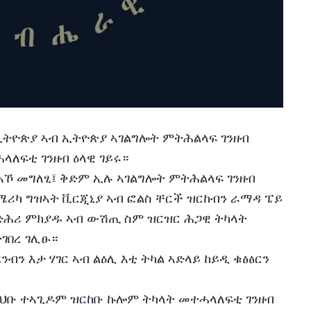
ኪ ኢትዮጵያ ኣብ ኢትዮጵያ ኣገልግሎት ምትሕልላፍ ገንዘብ 
ላለፍቲ ገንዘብ ዕላዊ ገይሩ።
ሜሪካ ግዝኣት ቪርጂኒያ ኣብ ፎልስ ቸርች ዝርከብን ራማዳ ፔይ 
 ድሕሪ ምክያዱ ኣብ ውሽጢ ስም ዝርዝር ሕጋዊ ትካላት 
ገበረ ገሊፁ።