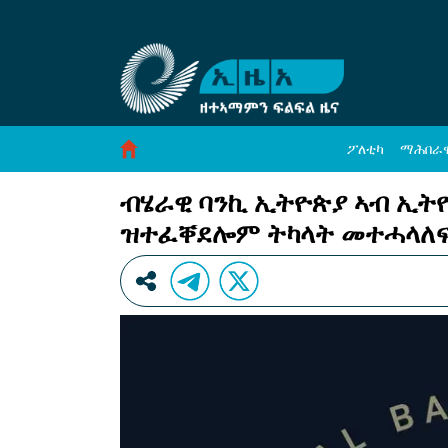
ብሄራዊ ባንኪ ኢትዮጵያ ኣብ ኢትዮጵያ ኣገልግሎት ምትሕ
Skip to Content
ፖለቲካ
ማሕበራ
ብሄራዊ ባንኪ ኢትዮጵያ ኣብ ኢትዮ
ዝተፈቐደሎም ትካላት መተሓላለፍቲ