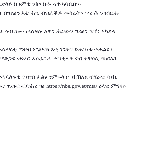
 ኣድላይ ስጉምቲ ንክወስዱ ኣተሓሳሲቡ።
ምድጋፍ ዝፃረር ኣሰራርሓ ተኸቲሉን ናብ ተቐባሊ ንክበፅሕ 
ብ ብድሕረ ገፅ https://nbe.gov.et/mta/ ዕላዊ ምግባሩ 