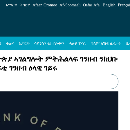
ልላፍ ገንዘብ ንክህቡ ዝተፈቐደሎም ትካላት መተሓላለፍቲ
አማርኛ
ትግርኛ
Afaan Oromoo
Af‑Soomaali
Qafar Afa
English
Françai
ዊ
ቁጠባ
ስፖርት
ሳይንስን ቴክኖሎጅን
ሓለዋ ኸባቢ
ዓለም ለኸዊ ዜናታት
ቪ
ጵያ ኣገልግሎት ምትሕልላፍ ገንዘብ ንክህቡ
 ገንዘብ ዕላዊ ገይሩ