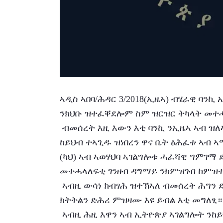
ኣዲስ ኣበባ/ሕዳር 3/2018(ኢዜኣ) ብሄራዊ ባን
ንክህቡ ዝተፈቐደሎም ስም ዝርዝር ትካላት መተሓ
 ብመሰረት እዚ እውን እቲ ባንኪ ንኢዜኣ ኣብ ዝለኣኾ መግለፂ፤ ቅድም ኢሉ ኣገልግሎት ምትሕልላፍ ገንዘብ 
ከይህብ ተኣጊዱ ዝነበረን ዋና ቤት ፅሕፈቱ ኣብ ኣ
(ካህ) ኣብ ኣወሃህባ ኣገልግሎቱ ሓፈሻዊ ግምገማ
መተሓላለፍቲ ገንዘብ ዳግማይ ንክምዝገብ ከምዝተ
 ኣብዚ ውሳነ ክብፃሕ ዝተኽኣለ ብመሰረት ሕግን ደንብን እታ ሃገር ኣብ ልዕሊ እቲ ትካል ኣድላይ ከይዲ ቁፅፅርን 
ክትትልን ድሕሪ ምዝዛሙ እዩ ይብል እቲ መግለፂ።
 ኣብዚ ሕዚ እዋን ኣብ ኢትዮጵያ ኣገልግሎት ንከይህቡ ተኣጊዶም ዝርከቡ ኩሎም ትካላት መተሓላለፍቲ ገንዘብ 