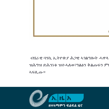
 ብሄራዊ ባንኪ ኢትዮጵያ ሕጋዊ ኣገልግሎት ሓዋላ ንምትብባዕን ጥዕና ዘለዎ ዕቤት ዓውዲ ፋይናንስ ንምድጋፍን 
ዝሕግዝ ድሕንነቱ ዝተሓለወ፣ግልፅን ቅልጡፍን ም
ኣፍሊጡ።