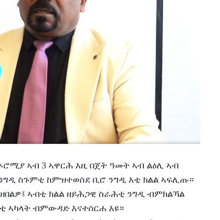
 ኦሮሚያ ኣብ 3 ኣዋርሕ እዚ በጀት ዓመት ኣብ ልዕሊ ኣብ 
 ንግዲ ስጉምቲ ከምዝተወሰደ ቢሮ ንግዲ እቲ ክልል ኣፍሊጡ።
ግቲ ኣካላት ብምውዳድ እናተሰርሐ እዩ።