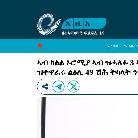
ኣብ ክልል ኦሮሚያ ኣብ ዝሓለፉ 3 ኣዋርሕ ኣብ ልዕሊ ኣ
Skip to Content
ፖለቲካ
ማሕበራ
ኣብ ክልል ኦሮሚያ ኣብ ዝሓለፉ 3 
ዝተዋፈሩ ልዕሊ 49 ሽሕ ትካላት 