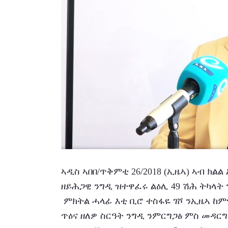
ኣዲስ ኣበበ/ጥቅምቲ 26/2018 (ኢዜኣ) ኣብ ክልል
ዘይሕጋዊ ንግዲ ዝተዋፈሩ ልዕሊ 49 ሽሕ ትካላት
 ምክትል ሓላፊ እቲ ቢሮ ተስፋዬ ገሾ ንኢዜኣ ከምዝበልዎ፤ ኣብቲ ክልል ዘይሕጋዊ ስራሕቲ ንግዲ ብምክልኻል 
ጥዕና ዘለዎ ስርዓት ንግዲ ንምርግጋፅ ምስ መዳር