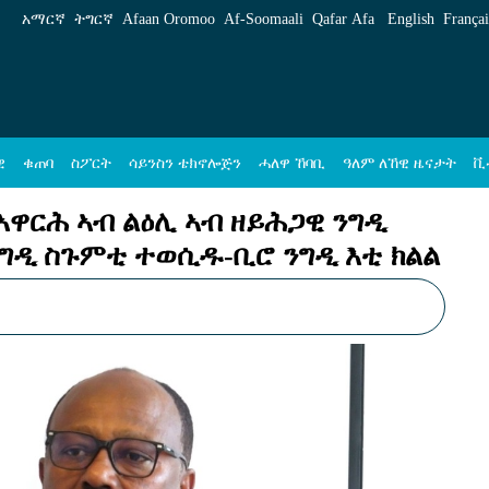
ብ ዘይሕጋዊ ንግዲ ዝተዋፈሩ ልዕሊ 49 ሽሕ ትካላት ንግዲ
አማርኛ
ትግርኛ
Afaan Oromoo
Af‑Soomaali
Qafar Afa
English
Françai
ዊ
ቁጠባ
ስፖርት
ሳይንስን ቴክኖሎጅን
ሓለዋ ኸባቢ
ዓለም ለኸዊ ዜናታት
ቪ
ኣዋርሕ ኣብ ልዕሊ ኣብ ዘይሕጋዊ ንግዲ
ንግዲ ስጉምቲ ተወሲዱ-ቢሮ ንግዲ እቲ ክልል