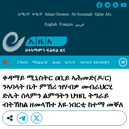
ቀዳማይ ሚኒስትር ዐቢይ ኣሕመድ(ዶ/ር) ንኣባላት ቤት 
አማርኛ
ትግርኛ
Afaan Oromoo
Af‑Soomaali
Qafar Afa
English
Français
عربي
ፖለቲካ
ማሕበራዊ
ቁጠባ
ስፖርት
ሳይንስን ቴክኖሎጅን
ሓለዋ ኸባቢ
ዓለም ለኸዊ ዜናታት
ቪዲዮታት
ብዛዕባና
ቀዳማይ ሚኒስትር ዐቢይ ኣሕመድ(ዶ/ር)
ንኣባላት ቤት ምኽሪ ዝሃብዎ መብራህርሂ
ድሌት ሰላምን ልምዓትን ህዝቢ ትግራይ
ብትኽክል ዘመላኸተ እዩ-ነበርቲ ከተማ መቐለ