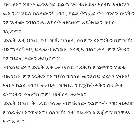
 ካብቶም ነበርቲ መንእሰይ ይልማ ሃብቴ፣ኣይተ ኣፅብሃ ኣብርሃን 
መምህር ሃይለ ከለለውን፤ ህዝቢ ክልል ትግራይ ናብ ጎንፅን ኵናትን 
ንምእታው ንዝሰርሑ ኣካላት ብፍፁም ኣይቕበልን ክብሉ 
ገሊፆም።
 ድሌት እቲ ህዝቢ ካብ ዝኾነ ንላዕሊ ሰላምን ልምዓትን ከምዝኾነ 
ብምግላፅ፤ እዚ ድሌቱ ብኣግባቡ ተረዲኡ ዝሰርሐሉ ምምሕዳር 
ከምዝደሊ እውን ሓቢሮም።
 ብፍላይ ድማ ድሌት እቲ መንእሰይ ሰሪሕኻ ምልዋጥን ሂወቱ 
ብኣግባቡ ምምራሕን ከምዝኾነ ዝገለፀ መንእሰይ ይልማ ሃብቴ፤ 
ኣብቲ ክልል ህዝቢ ተረባሒ ዝገብሩ ፕሮጀክትታትን ስራሕቲ 
ልምዓትን ተጠናኺሮም ንክቕፅሉ ሓቲቱ።
 ድሌት ህዝቢ ትግራይ ሰላሙ ብምሕላው ንልምዓት ሃገር ብሓባር 
ምስራሕን ምጥቃምን ስለዝኾነ ንተግባራዊነቱ እጃምና ክንዋፃእ 
ኢና ኢሉ።