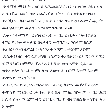
 ቀዳማይ ሚኒስትር ዐቢይ ኣሕመድ(ዶ/ር) ኣብ መበል 2ይ ስሩዕ 
ኣኼባ 5ይ ዓመት ዘበነ ስራሕ 6ይ ቤት ምኽሪ ወከልቲ ህዝቢ 
ተረኺቦም ካብ ኣባላት እቲ ቤት ምኽሪ ንዝቐረቡሎም ሕቶታት 
መብራህርህን መልስን ምሃቦም ዝዝከር እዩ።
 እቶም ቀዳማይ ሚኒስትር ኣብ መብራህሪህኦም ኣብ ክልል 
ትግራይ ዘሎ ወቕታዊ ኩነታትን መንግሥቲ ንሰላም ዘለዎ 
ቆራፅነትን ብዝምልከት ኣፅንኦት ሂቦም ተዛሪቦም እዮም።
 ድሌት ህዝቢ ትግራይ ዘላቒ ሰላምን ተረባሕነት ልምዓትን ምዃኑ 
ብምግላፅ፤ ስምምዕ ፕሪቶሪያ ስዒቡ መንግሥቲ ፌዴራል 
ዝተፈላለዩ ስራሕቲ ምስላጡ እውን ሓቢሮም እዮም እቶም 
ቀዳማይ ሚኒስትር።
 ኣብዚ ጉዳይ ኢዜኣ ዘዘራረቦም ነበርቲ ከተማ መቐለ፤ እቶም 
ቀዳማይ ሚኒስትር ንኣባላት እቲ ቤት ምኽሪ ዝሃብዎ መብራህርሂ 
ድሌት ሰላምን ልምዓትን ህዝቢ ትግራይ ብትኽክል ዘመላኸተ እዩ 
ኢሎም።