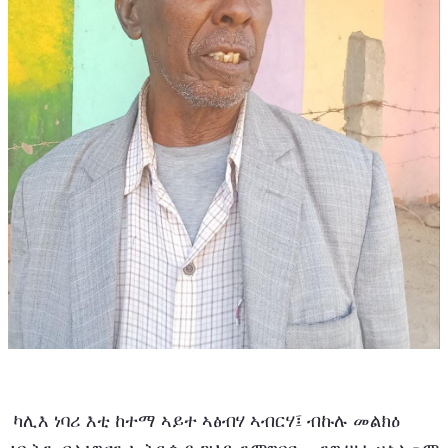
 ካሊእ ነባሪ እቲ ከተማ ኣይተ ኣፅብሃ ኣብርሃ፤ ብኩሉ መልክዕ 