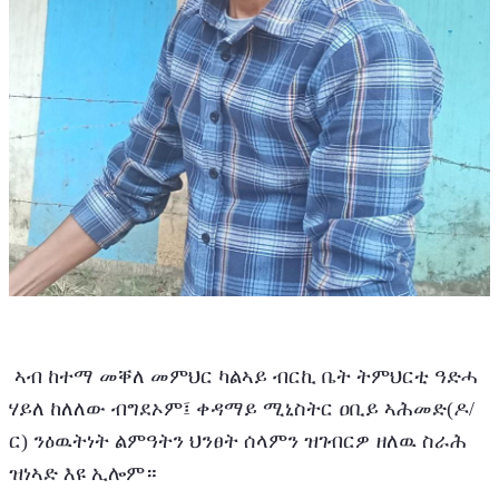
 ኣብ ከተማ መቐለ መምህር ካልኣይ ብርኪ ቤት ትምህርቲ ዓድሓ 
ሃይለ ከለለው ብግደኦም፤ ቀዳማይ ሚኒስትር ዐቢይ ኣሕመድ(ዶ/
ር) ንዕዉትነት ልምዓትን ህንፀት ሰላምን ዝገብርዎ ዘለዉ ስራሕ 
ዝነኣድ እዩ ኢሎም።