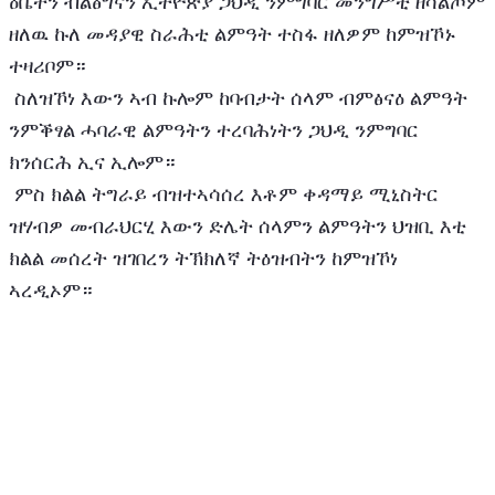
ዕቤትን ብልፅግናን ኢትዮጵያ ጋህዲ ንምግባር መንግሥቲ ዘሳልጦም 
ዘለዉ ኩለ መዳያዊ ስራሕቲ ልምዓት ተስፋ ዘለዎም ከምዝኾኑ 
ተዛሪቦም።
 ስለዝኾነ እውን ኣብ ኩሎም ከባብታት ሰላም ብምፅናዕ ልምዓት 
ንምቕፃል ሓባራዊ ልምዓትን ተረባሕነትን ጋህዲ ንምግባር 
ክንሰርሕ ኢና ኢሎም።
 ምስ ክልል ትግራይ ብዝተኣሳሰረ እቶም ቀዳማይ ሚኒስትር 
ዝሃብዎ መብራህርሂ እውን ድሌት ሰላምን ልምዓትን ህዝቢ እቲ 
ክልል መሰረት ዝገበረን ትኽክለኛ ትዕዝብትን ከምዝኾነ 
ኣረዲኦም።