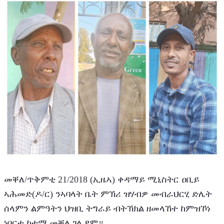
መቐለ/ጥቅምቲ 21/2018 (ኢዜኣ) ቀዳማይ ሚኒስትር ዐቢይ 
ኣሕመድ(ዶ/ር) ንኣባላት ቤት ምኽሪ ዝሃብዎ መብራህርሂ ድሌት 
ሰላምን ልምዓትን ህዝቢ ትግራይ ብትኽክል ዘመላኸተ ከምዝኾነ 
ነበርቲ ከተማ መቐለ ገሊፆም።