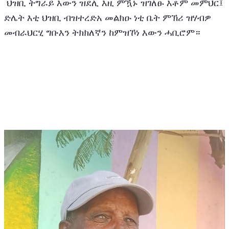
 ህዝቢ ትግራይ እውን ዝደሊ እዚ ምዃኑ ዝገለፁ እቶም መምህር፤ 
ድሌት እቲ ህዝቢ ብዝተረድአ መልክዑ ነቲ ቤት ምኽሪ ዝሃብዎ 
መብራህርሂ ግቡእን ትክክለኛን ከምዝኾነ እውን ሓቢሮም።