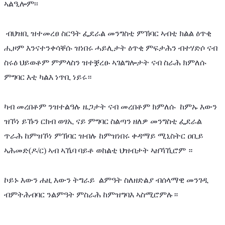
ኣልዒሎም፡፡
 ብህዝቢ ዝተመረፀ ስርዓት ፌደራል መንግስቲ ምኽባር ኣብቲ ክልል ዕጥቂ 
ሒዞም እንናተንቀሳቐሱ ዝነበሩ ሓይሊታት ዕጥቂ ምፍታሕን ብተሃድሶ ናብ 
ስሩዕ ህይወቶም ምምላስን ዝተቛረፁ ኣገልግሎታት ናብ ስራሕ ክምለሱ 
ምግባር እቲ ካልእ ነጥቢ ነይሩ።
ካብ መረበቶም ንዝተልዓሉ ዜጋታት ናብ መረበቶም ክምለሱ  ከምኡ እውን 
ዝኾነ ይኹን ርክብ ወፃኢ ናይ ምግባር ስልጣን ዘለዎ መንግስቲ ፌደራል 
ጥራሕ ከምዝኾነ ምኽባር ዝብሉ ከምዝነበሩ ቀዳማይ ሚኒስትር ዐቢይ 
ኣሕመድ(ዶ/ር) ኣብ ኣኼባ ባይቶ ወከልቲ ህዝብታት ኣዘኻኺሮም ።
ኮይኑ እውን ሐዚ እውን ትግራይ  ልምዓት ስለዘድልያ ብሰላማዊ መንገዲ 
ብምትሕብባር ንልምዓት ምስራሕ ከምዝግባእ ኣስሚሮምሉ።