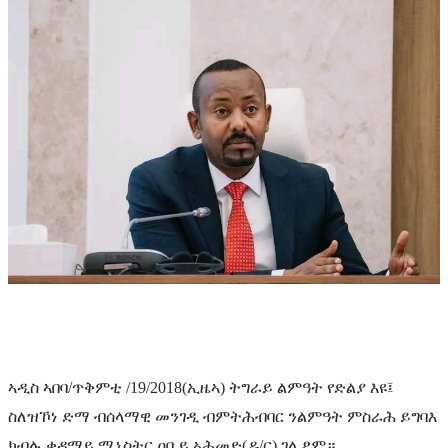
ኣዲስ ኣበባ/ጥቅምቲ /19/2018(ኢዜኣ) ትግራይ ልምዓት የድልያ እዩ፤ 
ስለዝኾነ ድማ ብሰላማዊ መንገዲ ብምትሕብባር ንልምዓት ምስራሕ ይግባእ 
ክብሉ ቀዳማይ ሚኒስትር ዐቢይ ኣሕመድ(ዶ/ር) ገሊፆም።