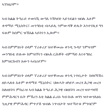
ኣገንዚቦም።
ኣብ ክልል ትግራይ ተወሳኺ ውግእ ንኽካየድ ኣይንደልን ዝበሉ እቶም 
ቀዳማይ ሚኒስትር፤ መንግስቲ ብሓይሊ ንምውዳቕ ድሌት እንተሃሊዩ ግን 
ፍፁም ክሰምር ዝኽእል ኣይኮነን ኢሎም። 
ኣብ ስምምዕነት ሰላም ፕሪቶሪያ ዝተቐመጡ ቀንዲ ጉዳያ ንምፍፃም 
መንግስቲ ድሉው ከምዝኾነን ብዙሕ ርሕቐት ብምኻድ እናተግበረ 
ከምዝርከብን እውን ኣብሪሆም፡፡
ኣብ ስምምዕነት ሰላም ፕሪቶሪያ ዝተቐመጡ ቀንዲ ነጥቢታት  ከየዘኻኸሩ 
ዘይሓለፉ እቶም ቀዳማይ ሚኒስትር  ህወሓት ዘካየዶ መረፃ ሕጋዊ መረፃ 
ስለዘይኮነ ምስራዝ ኣብ ክልል ትግራይ ሕጋዊ ብዘይኮነ መረፃ ዝተጣየሸ 
ምምሕዳርን ቤት ምኽሪን እቲ ክልል ፈሪሱ ካብ ኩሉ ወገን ዝተውፃእፀአ 
ጊዚያዊ ምምሕዳር ምጥያሽ ዝብሉ ነጥብታት ዝተኻተቱ ምንባሮም 