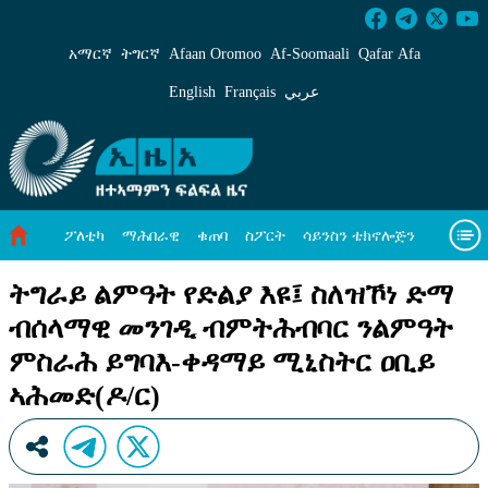
ትግራይ ልምዓት የድልያ እዩ፤ ስለዝኾነ ድማ ብሰላማዊ 
አማርኛ
ትግርኛ
Afaan Oromoo
Af‑Soomaali
Qafar Afa
English
Français
عربي
ፖለቲካ
ማሕበራዊ
ቁጠባ
ስፖርት
ሳይንስን ቴክኖሎጅን
ሓለዋ ኸባቢ
ዓለም ለኸዊ ዜናታት
ቪዲዮታት
ብዛዕባና
ትግራይ ልምዓት የድልያ እዩ፤ ስለዝኾነ ድማ
ብሰላማዊ መንገዲ ብምትሕብባር ንልምዓት
ምስራሕ ይግባእ-ቀዳማይ ሚኒስትር ዐቢይ
ኣሕመድ(ዶ/ር)