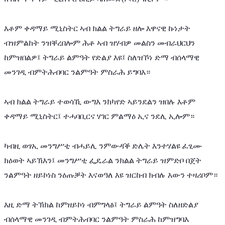
እቶም ቀዳማይ ሚኒስትር ኣብ ክልል ትግራይ ዘሎ እዋናዊ ኩነታት 
ብዝምልከት ንዝቐረበሎም ሕቶ ኣብ ዝሃብዎ መልስን መብራህርህን 
ከምዝበልዎ፤ ትግራይ ልምዓት የድልያ እዩ፤ ስለዝኾነ ድማ ብሰላማዊ 
መንገዲ ብምትሕብባር ንልምዓት ምስራሕ ይግባእ።
ኣብ ክልል ትግራይ ተወሳኺ ውግእ ንክካየድ ኣይንደልን ዝበሉ እቶም 
ቀዳማይ ሚኒስትር፤ ተሓባቢርና ሃገር ምልማዕ ኢና ንደሊ ኢሎም።
ካብዚ ወፃኢ መንግሥቲ ብሓይሊ ንምውዳቕ ድሌት እንተሃልዩ ፈፂሙ 
ክዕወት ኣይኽእን፤ መንግሥቲ ፌዴራል ንክልል ትግራይ ዝምድቦ በጀት 
ንልምዓት ዘይኮነስ ንዕጡቓት እናወዓለ እዩ ዝርከብ ክብሉ እውን ተዛሪቦም።
እዚ ድማ ትኽክል ከምዘይኮነ ብምግላፅ፤ ትግራይ ልምዓት ስለዘድልያ 
ብሰላማዊ መንገዲ ብምትሕብባር ንልምዓት ምስራሕ ከምዝግባእ 