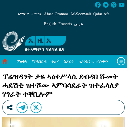
ፕሬዝዳንት ታዬ ኣፅቀሥላሴ ደብዳበ ሹመት ሓደሽቲ ዝተ
አማርኛ
ትግርኛ
Afaan Oromoo
Af‑Soomaali
Qafar Afa
English
Français
عربي
ፖለቲካ
ማሕበራዊ
ቁጠባ
ስፖርት
ሳይንስን ቴክኖሎጅን
ሓለዋ ኸባቢ
ዓለም ለኸዊ ዜናታት
ቪዲዮታት
ብዛዕባና
ፕሬዝዳንት ታዬ ኣፅቀሥላሴ ደብዳበ ሹመት
ሓደሽቲ ዝተሾሙ ኣምባሳደራት ዝተፈላለያ
ሃገራት ተቐቢሎም