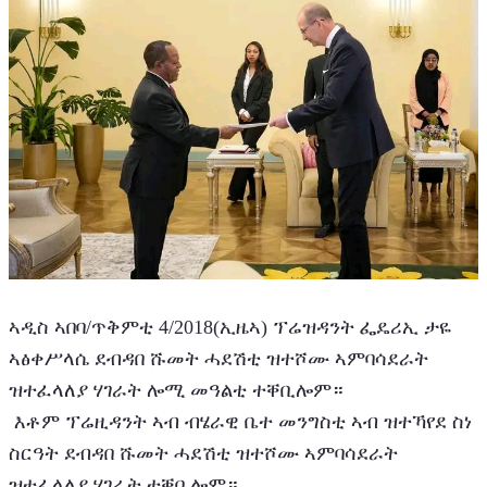
ኣዲስ ኣበባ/ጥቅምቲ 4/2018(ኢዜኣ) ፕሬዝዳንት ፌዴሪኢ ታዬ 
ኣፅቀሥላሴ ደብዳበ ሹመት ሓደሽቲ ዝተሾሙ ኣምባሳደራት 
ዝተፈላለያ ሃገራት ሎሚ መዓልቲ ተቐቢሎም።
 እቶም ፕሬዚዳንት ኣብ ብሄራዊ ቤተ መንግስቲ ኣብ ዝተኻየደ ስነ 
ስርዓት ደብዳበ ሹመት ሓደሽቲ ዝተሾሙ ኣምባሳደራት 
ዝተፈላለያ ሃገራት ተቐቢሎም።