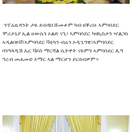
 ንፕሬዚዳንት ታዬ ደብዳበ ሹመቶም ካብ ዘቕረቡ ኣምባሳደር 
ሞሪታኒያ ኢል ሀውሴን ኦልድ ናጊ፣ ኣምባሳደር ካዛኪስታን ዣልጋስ 
ኣዲልባየቭ፣ኣምባሳደር ቫቲካን ብሬን ኦዲጊግዊ፣ኣምባሳደር 
ባንግላዲሽ ኤር ቫይስ ማርሻል ሲትዋት ናዬምን ኣምባሳደር ሊግ 
ዓረብ መሐመድ ኦማር ኣል ማርሆን ይርከብዎም።