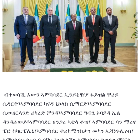
 ብተወሳኺ እውን ኣምባሳደር ኢንዶኔዥያ ፋይዝል ቸሪይ 
ሲዳርት፣ኣምባሳደር ካናዳ ኒኮላስ ሲማርድ፣ኣምባሳደር 
ሲውዘርላንድ ሪካረድ ቻንዳ፣ኣምባሳደር ግብፂ ኦባይዳ ኢል 
ዳንዳራውይ፣ኣምባሳደር ሀንጋሪ ኣቲላ ቶዝ፣ ኣምባሳደር ሳን ማሪኖ 
ፔሮ ስካርፔሊኒ፣ኣምባሳደር ቱሪክሜንስታን መካን ኢሻነጉሊየብ፣ 
ኣምባሳደር ሰርቢያ ዳቮር ትርኩልጃን ኣምባሳደር ስዊድን ማኙስ 