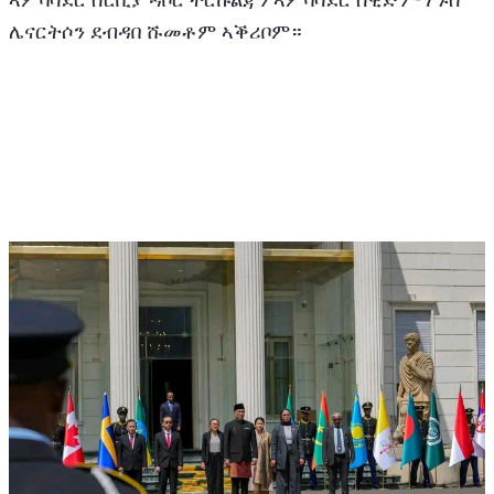
ሌናርትሶን ደብዳበ ሹመቶም ኣቕሪቦም።